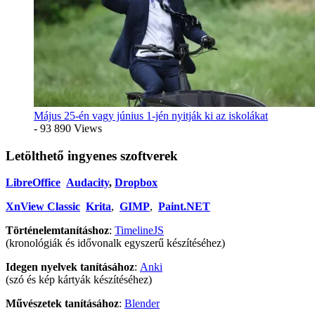
Május 25-én vagy június 1-jén nyitják ki az iskolákat
- 93 890 Views
Letölthető ingyenes szoftverek
LibreOffice
Audacity
,
Dropbox
XnView Classic
Krita
,
GIMP
,
Paint.NET
Történelemtanításhoz
:
TimelineJS
(kronológiák és idővonalk egyszerű készítéséhez)
Idegen nyelvek tanításához
:
Anki
(szó és kép kártyák készítéséhez)
Művészetek tanításához
:
Blender