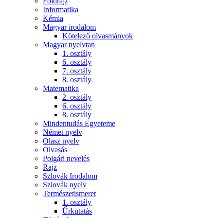
Földrajz
Informatika
Kémia
Magyar irodalom
Kötelező olvasmányok
Magyar nyelvtan
1. osztály
6. osztály
7. osztály
8. osztály
Matematika
2. osztály
6. osztály
8. osztály
Mindentudás Egyeteme
Német nyelv
Olasz nyelv
Olvasás
Polgári nevelés
Rajz
Szlovák Irodalom
Szlovák nyelv
Természetismeret
1. osztály
Űrkutatás