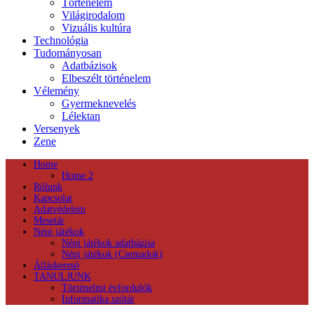
Történelem
Világirodalom
Vizuális kultúra
Technológia
Tudományosan
Adatbázisok
Elbeszélt történelem
Vélemény
Gyermeknevelés
Lélektan
Versenyek
Zene
Home
Home 2
Rólunk
Kapcsolat
Adatvédelem
Mesetár
Népi játékok
Népi játékok adatbázisa
Népi játékok (Csemadok)
Álláskereső
TANULJUNK
Történelmi évfordulók
Informatika szótár