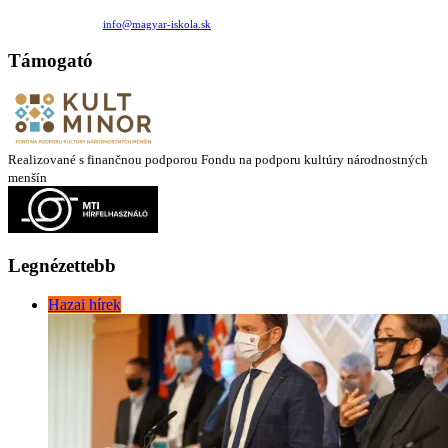
Medzilaborecká 17, 82101 Bratislava
+421 911 732 190 |
info@magyar-iskola.sk
Támogató
Realizované s finančnou podporou Fondu na podporu kultúry národnostných
menšín
Legnézettebb
Hazai hírek