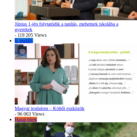
Június 1-jén folytatódik a tanítás, mehetnek iskolába a
gyerekek
- 119 205 Views
6. osztály
Magyar irodalom – Költői eszközök
- 96 063 Views
Hazai hírek