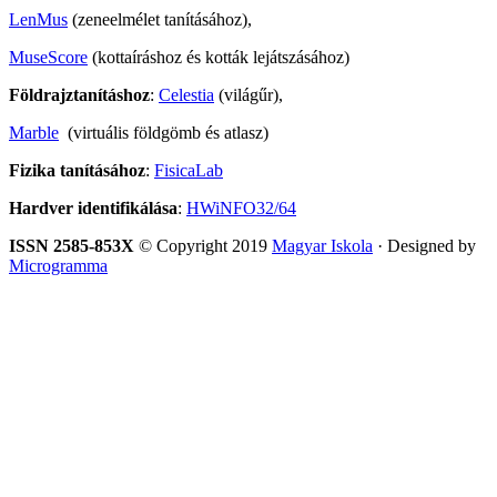
LenMus
(zeneelmélet tanításához),
MuseScore
(kottaíráshoz és kották lejátszásához)
Földrajztanításhoz
:
Celestia
(világűr),
Marble
(virtuális földgömb és atlasz)
Fizika tanításához
:
FisicaLab
Hardver identifikálása
:
HWiNFO32/64
ISSN 2585-853X
© Copyright 2019
Magyar Iskola
· Designed by
Microgramma