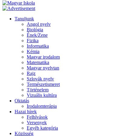
Tanuljunk
Angol nyelv
Biológia
Ének/Zene
Fizika
Informatika
Kémia
Magyar irodalom
Matematika
Magyar nyelvtan
Rajz
Szlovák nyelv
Természetismeret
Történelem
Vizuális kultúra
Oktatás
Irodalomterápia
Hazai hírek
Felhívások
Versenyek
Egyéb kategória
Közösség