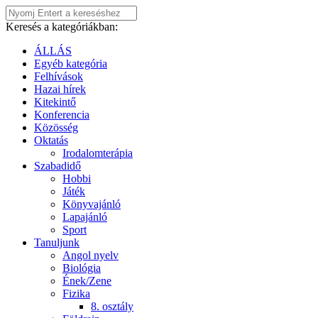
Keresés a kategóriákban:
ÁLLÁS
Egyéb kategória
Felhívások
Hazai hírek
Kitekintő
Konferencia
Közösség
Oktatás
Irodalomterápia
Szabadidő
Hobbi
Játék
Könyvajánló
Lapajánló
Sport
Tanuljunk
Angol nyelv
Biológia
Ének/Zene
Fizika
8. osztály