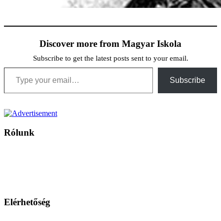
Discover more from Magyar Iskola
Subscribe to get the latest posts sent to your email.
Type your email…
Subscribe
Rólunk
A Magyar Iskola a szlovákiai magyar iskolák, tanárok, szülők és
persze a diákok fóruma
Ezen az oldalon esetenként olyan írások jelennek meg, amelyek a hagyományos iskolafelfogástól eltérő
mintákat népszerűsítenek. Ennek következtében előfordulhat, hogy az idetévedő kiskorú felhasználók
látóköre gyorsabban szélesedik, mint azt a szülők esetleg szeretnék.
Elérhetőség
Családi Kör Egyesület/Združenie rod. kruhov