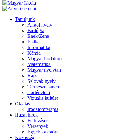
Tanuljunk
Angol nyelv
Biológia
Ének/Zene
Fizika
Informatika
Kémia
Magyar irodalom
Matematika
Magyar nyelvtan
Rajz
Szlovák nyelv
Természetismeret
Történelem
Vizuális kultúra
Oktatás
Irodalomterápia
Hazai hírek
Felhívások
Versenyek
Egyéb kategória
Közösség