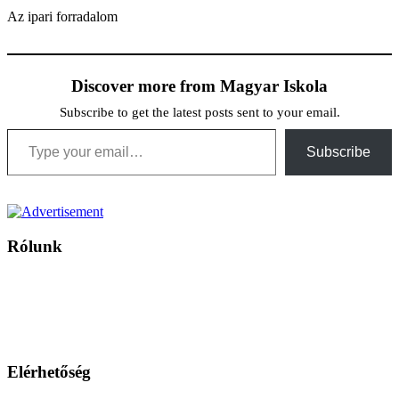
Az ipari forradalom
Discover more from Magyar Iskola
Subscribe to get the latest posts sent to your email.
Type your email…
Subscribe
Rólunk
A Magyar Iskola a szlovákiai magyar iskolák, tanárok, szülők és
persze a diákok fóruma
Ezen az oldalon esetenként olyan írások jelennek meg, amelyek a hagyományos iskolafelfogástól eltérő
mintákat népszerűsítenek. Ennek következtében előfordulhat, hogy az idetévedő kiskorú felhasználók
látóköre gyorsabban szélesedik, mint azt a szülők esetleg szeretnék.
Elérhetőség