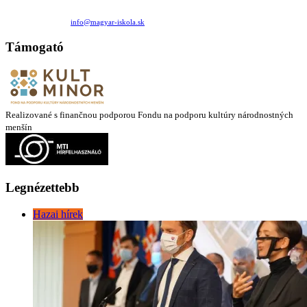
Családi Kör Egyesület/Združenie rod. kruhov
Medzilaborecká 17, 82101 Bratislava
+421 911 732 190 |
info@magyar-iskola.sk
Támogató
Realizované s finančnou podporou Fondu na podporu kultúry národnostných
menšín
Legnézettebb
Hazai hírek