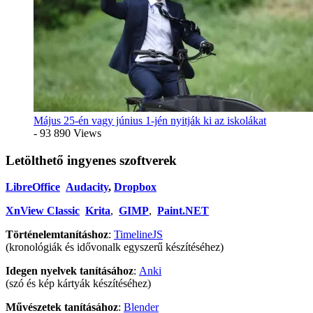
Május 25-én vagy június 1-jén nyitják ki az iskolákat
- 93 890 Views
Letölthető ingyenes szoftverek
LibreOffice
Audacity
,
Dropbox
XnView Classic
Krita
,
GIMP
,
Paint.NET
Történelemtanításhoz
:
TimelineJS
(kronológiák és idővonalk egyszerű készítéséhez)
Idegen nyelvek tanításához
:
Anki
(szó és kép kártyák készítéséhez)
Művészetek tanításához
:
Blender