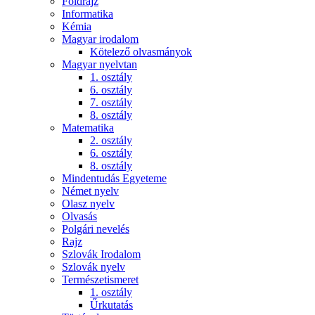
Földrajz
Informatika
Kémia
Magyar irodalom
Kötelező olvasmányok
Magyar nyelvtan
1. osztály
6. osztály
7. osztály
8. osztály
Matematika
2. osztály
6. osztály
8. osztály
Mindentudás Egyeteme
Német nyelv
Olasz nyelv
Olvasás
Polgári nevelés
Rajz
Szlovák Irodalom
Szlovák nyelv
Természetismeret
1. osztály
Űrkutatás