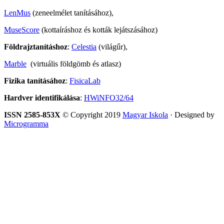
LenMus
(zeneelmélet tanításához),
MuseScore
(kottaíráshoz és kották lejátszásához)
Földrajztanításhoz
:
Celestia
(világűr),
Marble
(virtuális földgömb és atlasz)
Fizika tanításához
:
FisicaLab
Hardver identifikálása
:
HWiNFO32/64
ISSN 2585-853X
© Copyright 2019
Magyar Iskola
· Designed by
Microgramma