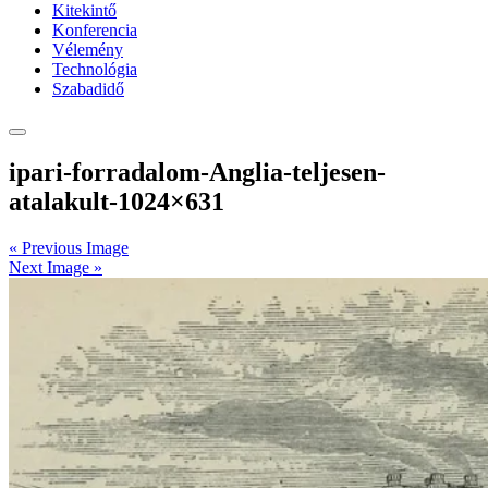
Kitekintő
Konferencia
Vélemény
Technológia
Szabadidő
ipari-forradalom-Anglia-teljesen-
atalakult-1024×631
« Previous Image
Next Image »