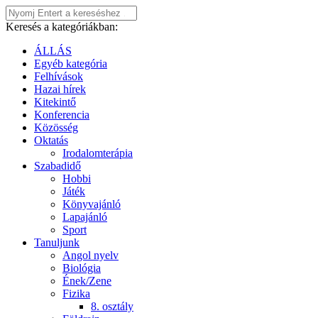
Keresés a kategóriákban:
ÁLLÁS
Egyéb kategória
Felhívások
Hazai hírek
Kitekintő
Konferencia
Közösség
Oktatás
Irodalomterápia
Szabadidő
Hobbi
Játék
Könyvajánló
Lapajánló
Sport
Tanuljunk
Angol nyelv
Biológia
Ének/Zene
Fizika
8. osztály