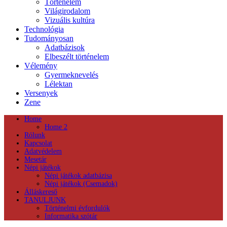
Történelem
Világirodalom
Vizuális kultúra
Technológia
Tudományosan
Adatbázisok
Elbeszélt történelem
Vélemény
Gyermeknevelés
Lélektan
Versenyek
Zene
Home
Home 2
Rólunk
Kapcsolat
Adatvédelem
Mesetár
Népi játékok
Népi játékok adatbázisa
Népi játékok (Csemadok)
Álláskereső
TANULJUNK
Történelmi évfordulók
Informatika szótár