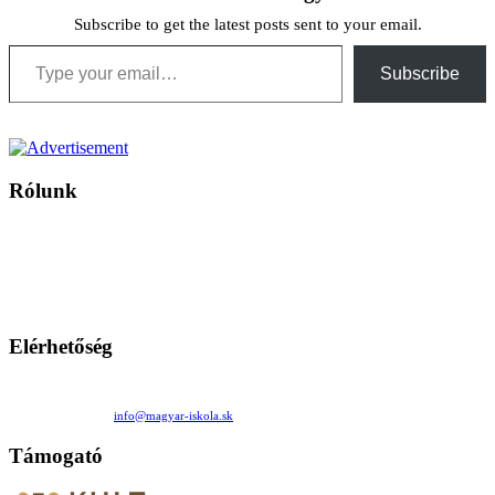
Subscribe to get the latest posts sent to your email.
Type your email…
Subscribe
Rólunk
A Magyar Iskola a szlovákiai magyar iskolák, tanárok, szülők és
persze a diákok fóruma
Ezen az oldalon esetenként olyan írások jelennek meg, amelyek a hagyományos iskolafelfogástól eltérő
mintákat népszerűsítenek. Ennek következtében előfordulhat, hogy az idetévedő kiskorú felhasználók
látóköre gyorsabban szélesedik, mint azt a szülők esetleg szeretnék.
Elérhetőség
Családi Kör Egyesület/Združenie rod. kruhov
Medzilaborecká 17, 82101 Bratislava
+421 911 732 190 |
info@magyar-iskola.sk
Támogató