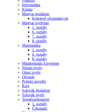
Földrajz
Informatika
Kémia
Magyar irodalom
Kötelező olvasmányok
Magyar nyelvtan
1. osztály
6. osztály
7. osztály
8. osztály
Matematika
2. osztály
6. osztály
8. osztály
Mindentudás Egyeteme
Német nyelv
Olasz nyelv
Olvasás
Polgári nevelés
Rajz
Szlovák Irodalom
Szlovák nyelv
Természetismeret
1. osztály
Űrkutatás