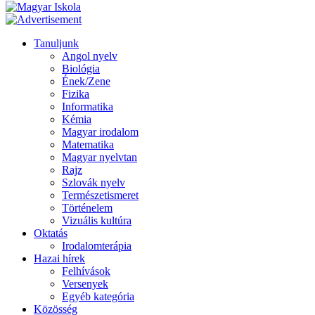
Tanuljunk
Angol nyelv
Biológia
Ének/Zene
Fizika
Informatika
Kémia
Magyar irodalom
Matematika
Magyar nyelvtan
Rajz
Szlovák nyelv
Természetismeret
Történelem
Vizuális kultúra
Oktatás
Irodalomterápia
Hazai hírek
Felhívások
Versenyek
Egyéb kategória
Közösség