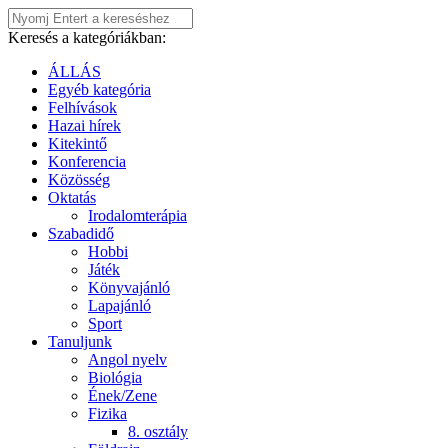
Keresés a kategóriákban:
ÁLLÁS
Egyéb kategória
Felhívások
Hazai hírek
Kitekintő
Konferencia
Közösség
Oktatás
Irodalomterápia
Szabadidő
Hobbi
Játék
Könyvajánló
Lapajánló
Sport
Tanuljunk
Angol nyelv
Biológia
Ének/Zene
Fizika
8. osztály