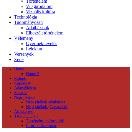
Történelem
Világirodalom
Vizuális kultúra
Technológia
Tudományosan
Adatbázisok
Elbeszélt történelem
Vélemény
Gyermeknevelés
Lélektan
Versenyek
Zene
Home
Home 2
Rólunk
Kapcsolat
Adatvédelem
Mesetár
Népi játékok
Népi játékok adatbázisa
Népi játékok (Csemadok)
Álláskereső
TANULJUNK
Történelmi évfordulók
Informatika szótár