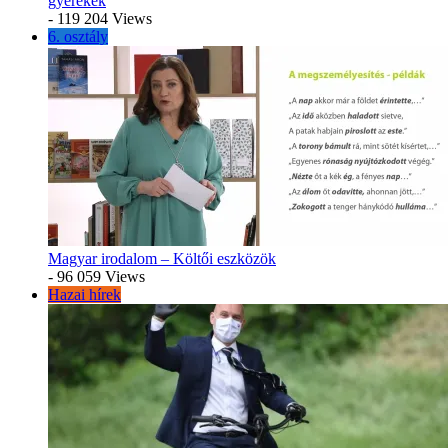
gyerekek
- 119 204 Views
6. osztály
Magyar irodalom – Költői eszközök
- 96 059 Views
Hazai hírek