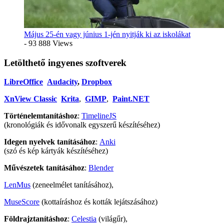
Május 25-én vagy június 1-jén nyitják ki az iskolákat
- 93 888 Views
Letölthető ingyenes szoftverek
LibreOffice
Audacity
,
Dropbox
XnView Classic
Krita
,
GIMP
,
Paint.NET
Történelemtanításhoz
:
TimelineJS
(kronológiák és idővonalk egyszerű készítéséhez)
Idegen nyelvek tanításához
:
Anki
(szó és kép kártyák készítéséhez)
Művészetek tanításához
:
Blender
LenMus
(zeneelmélet tanításához),
MuseScore
(kottaíráshoz és kották lejátszásához)
Földrajztanításhoz
:
Celestia
(világűr),