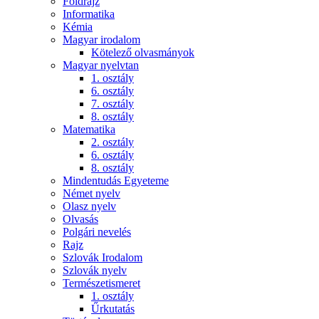
Földrajz
Informatika
Kémia
Magyar irodalom
Kötelező olvasmányok
Magyar nyelvtan
1. osztály
6. osztály
7. osztály
8. osztály
Matematika
2. osztály
6. osztály
8. osztály
Mindentudás Egyeteme
Német nyelv
Olasz nyelv
Olvasás
Polgári nevelés
Rajz
Szlovák Irodalom
Szlovák nyelv
Természetismeret
1. osztály
Űrkutatás