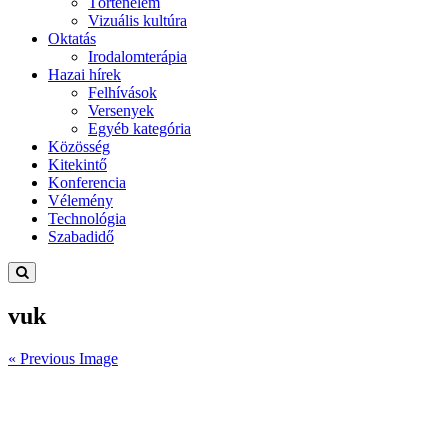
Történelem
Vizuális kultúra
Oktatás
Irodalomterápia
Hazai hírek
Felhívások
Versenyek
Egyéb kategória
Közösség
Kitekintő
Konferencia
Vélemény
Technológia
Szabadidő
vuk
« Previous Image