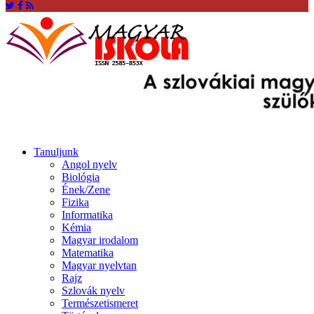
Tanuljunk
Angol nyelv
Biológia
Ének/Zene
Fizika
Informatika
Kémia
Magyar irodalom
Matematika
Magyar nyelvtan
Rajz
Szlovák nyelv
Természetismeret