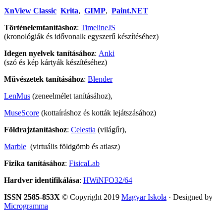
XnView Classic
Krita
,
GIMP
,
Paint.NET
Történelemtanításhoz
:
TimelineJS
(kronológiák és idővonalk egyszerű készítéséhez)
Idegen nyelvek tanításához
:
Anki
(szó és kép kártyák készítéséhez)
Művészetek tanításához
:
Blender
LenMus
(zeneelmélet tanításához),
MuseScore
(kottaíráshoz és kották lejátszásához)
Földrajztanításhoz
:
Celestia
(világűr),
Marble
(virtuális földgömb és atlasz)
Fizika tanításához
:
FisicaLab
Hardver identifikálása
:
HWiNFO32/64
ISSN 2585-853X
© Copyright 2019
Magyar Iskola
· Designed by
Microgramma