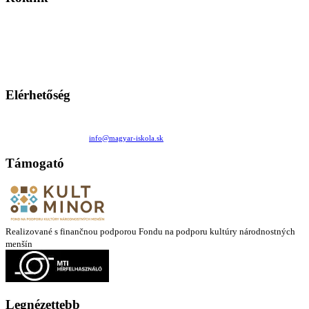
A Magyar Iskola a szlovákiai magyar iskolák, tanárok, szülők és
persze a diákok fóruma
Ezen az oldalon esetenként olyan írások jelennek meg, amelyek a hagyományos iskolafelfogástól eltérő
mintákat népszerűsítenek. Ennek következtében előfordulhat, hogy az idetévedő kiskorú felhasználók
látóköre gyorsabban szélesedik, mint azt a szülők esetleg szeretnék.
Elérhetőség
Családi Kör Egyesület/Združenie rod. kruhov
Medzilaborecká 17, 82101 Bratislava
+421 911 732 190 |
info@magyar-iskola.sk
Támogató
Realizované s finančnou podporou Fondu na podporu kultúry národnostných
menšín
Legnézettebb