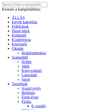
Keresés a kategóriákban:
ÁLLÁS
Egyéb kategória
Felhívások
Hazai hírek
Kitekintő
Konferencia
Közösség
Oktatás
Irodalomterápia
Szabadidő
Hobbi
Játék
Könyvajánló
Lapajánló
Sport
Tanuljunk
Angol nyelv
Biológia
Ének/Zene
Fizika
8. osztály