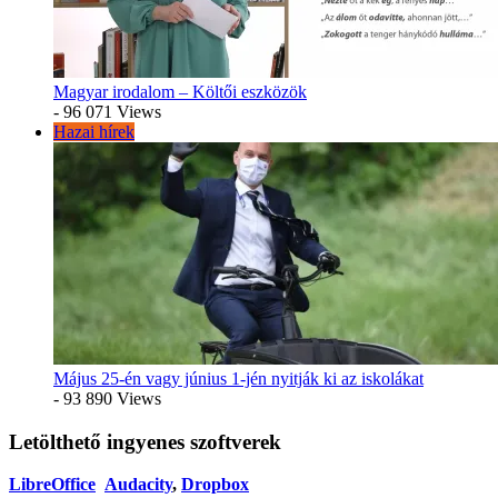
Magyar irodalom – Költői eszközök
- 96 071 Views
Hazai hírek
Május 25-én vagy június 1-jén nyitják ki az iskolákat
- 93 890 Views
Letölthető ingyenes szoftverek
LibreOffice
Audacity
,
Dropbox