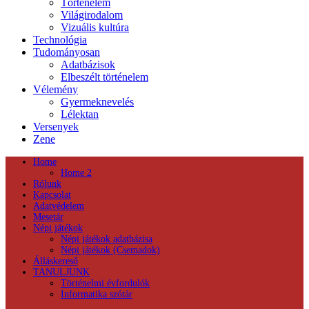
Történelem
Világirodalom
Vizuális kultúra
Technológia
Tudományosan
Adatbázisok
Elbeszélt történelem
Vélemény
Gyermeknevelés
Lélektan
Versenyek
Zene
Home
Home 2
Rólunk
Kapcsolat
Adatvédelem
Mesetár
Népi játékok
Népi játékok adatbázisa
Népi játékok (Csemadok)
Álláskereső
TANULJUNK
Történelmi évfordulók
Informatika szótár