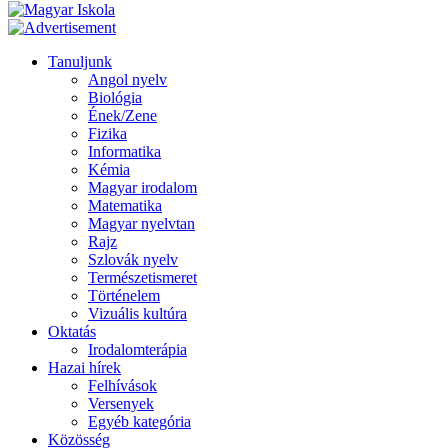
Tanuljunk
Angol nyelv
Biológia
Ének/Zene
Fizika
Informatika
Kémia
Magyar irodalom
Matematika
Magyar nyelvtan
Rajz
Szlovák nyelv
Természetismeret
Történelem
Vizuális kultúra
Oktatás
Irodalomterápia
Hazai hírek
Felhívások
Versenyek
Egyéb kategória
Közösség