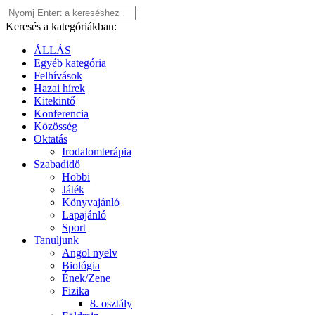
Keresés a kategóriákban:
ÁLLÁS
Egyéb kategória
Felhívások
Hazai hírek
Kitekintő
Konferencia
Közösség
Oktatás
Irodalomterápia
Szabadidő
Hobbi
Játék
Könyvajánló
Lapajánló
Sport
Tanuljunk
Angol nyelv
Biológia
Ének/Zene
Fizika
8. osztály