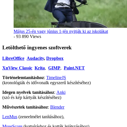
Május 25-én vagy június 1-jén nyitják ki az iskolákat
- 93 890 Views
Letölthető ingyenes szoftverek
LibreOffice
Audacity
,
Dropbox
XnView Classic
Krita
,
GIMP
,
Paint.NET
Történelemtanításhoz
:
TimelineJS
(kronológiák és idővonalk egyszerű készítéséhez)
Idegen nyelvek tanításához
:
Anki
(szó és kép kártyák készítéséhez)
Művészetek tanításához
:
Blender
LenMus
(zeneelmélet tanításához),
MuseScore
(kottaíráshoz és kották lejátszásához)