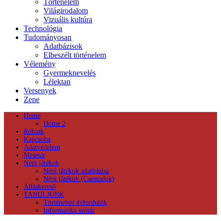
Történelem
Világirodalom
Vizuális kultúra
Technológia
Tudományosan
Adatbázisok
Elbeszélt történelem
Vélemény
Gyermeknevelés
Lélektan
Versenyek
Zene
Home
Home 2
Rólunk
Kapcsolat
Adatvédelem
Mesetár
Népi játékok
Népi játékok adatbázisa
Népi játékok (Csemadok)
Álláskereső
TANULJUNK
Történelmi évfordulók
Informatika szótár