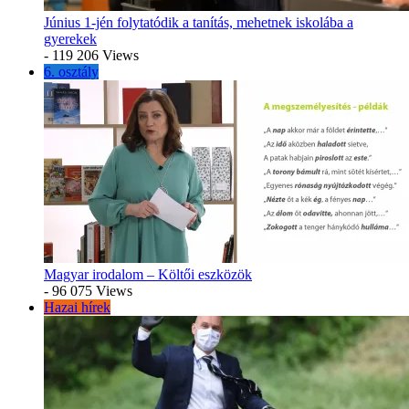
Június 1-jén folytatódik a tanítás, mehetnek iskolába a
gyerekek
- 119 206 Views
6. osztály
Magyar irodalom – Költői eszközök
- 96 075 Views
Hazai hírek