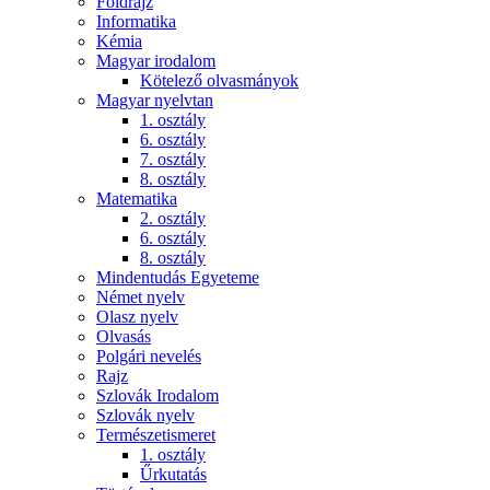
Földrajz
Informatika
Kémia
Magyar irodalom
Kötelező olvasmányok
Magyar nyelvtan
1. osztály
6. osztály
7. osztály
8. osztály
Matematika
2. osztály
6. osztály
8. osztály
Mindentudás Egyeteme
Német nyelv
Olasz nyelv
Olvasás
Polgári nevelés
Rajz
Szlovák Irodalom
Szlovák nyelv
Természetismeret
1. osztály
Űrkutatás