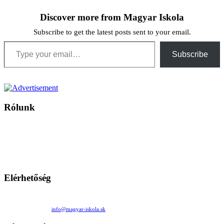
Discover more from Magyar Iskola
Subscribe to get the latest posts sent to your email.
Type your email…
Subscribe
Rólunk
A Magyar Iskola a szlovákiai magyar iskolák, tanárok, szülők és
persze a diákok fóruma
Ezen az oldalon esetenként olyan írások jelennek meg, amelyek a hagyományos iskolafelfogástól eltérő
mintákat népszerűsítenek. Ennek következtében előfordulhat, hogy az idetévedő kiskorú felhasználók
látóköre gyorsabban szélesedik, mint azt a szülők esetleg szeretnék.
Elérhetőség
Családi Kör Egyesület/Združenie rod. kruhov
Medzilaborecká 17, 82101 Bratislava
+421 911 732 190 |
info@magyar-iskola.sk