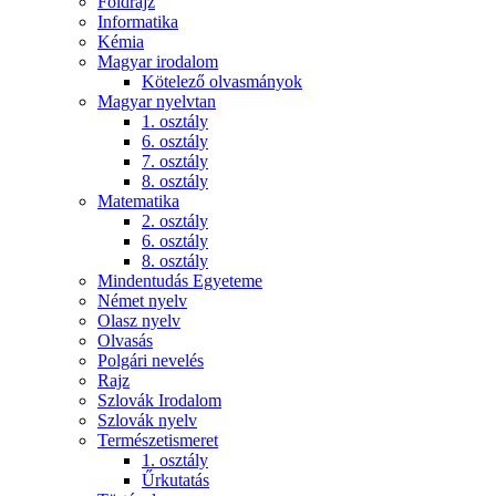
Földrajz
Informatika
Kémia
Magyar irodalom
Kötelező olvasmányok
Magyar nyelvtan
1. osztály
6. osztály
7. osztály
8. osztály
Matematika
2. osztály
6. osztály
8. osztály
Mindentudás Egyeteme
Német nyelv
Olasz nyelv
Olvasás
Polgári nevelés
Rajz
Szlovák Irodalom
Szlovák nyelv
Természetismeret
1. osztály
Űrkutatás