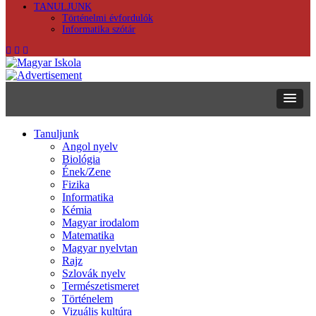
TANULJUNK
Történelmi évfordulók
Informatika szótár
Tanuljunk
Angol nyelv
Biológia
Ének/Zene
Fizika
Informatika
Kémia
Magyar irodalom
Matematika
Magyar nyelvtan
Rajz
Szlovák nyelv
Természetismeret
Történelem
Vizuális kultúra