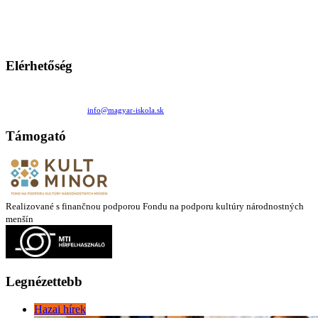
persze a diákok fóruma
Ezen az oldalon esetenként olyan írások jelennek meg, amelyek a hagyományos iskolafelfogástól eltérő
mintákat népszerűsítenek. Ennek következtében előfordulhat, hogy az idetévedő kiskorú felhasználók
látóköre gyorsabban szélesedik, mint azt a szülők esetleg szeretnék.
Elérhetőség
Családi Kör Egyesület/Združenie rod. kruhov
Medzilaborecká 17, 82101 Bratislava
+421 911 732 190 |
info@magyar-iskola.sk
Támogató
Realizované s finančnou podporou Fondu na podporu kultúry národnostných
menšín
Legnézettebb
Hazai hírek