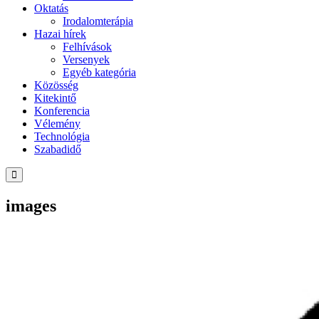
Oktatás
Irodalomterápia
Hazai hírek
Felhívások
Versenyek
Egyéb kategória
Közösség
Kitekintő
Konferencia
Vélemény
Technológia
Szabadidő
images