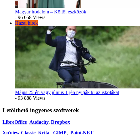
Magyar irodalom – Költői eszközök
- 96 058 Views
Hazai hírek
Május 25-én vagy június 1-jén nyitják ki az iskolákat
- 93 888 Views
Letölthető ingyenes szoftverek
LibreOffice
Audacity
,
Dropbox
XnView Classic
Krita
,
GIMP
,
Paint.NET