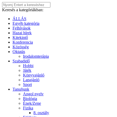
Keresés a kategóriákban:
ÁLLÁS
Egyéb kategória
Felhívások
Hazai hírek
Kitekintő
Konferencia
Közösség
Oktatás
Irodalomterápia
Szabadidő
Hobbi
Játék
Könyvajánló
Lapajánló
Sport
Tanuljunk
Angol nyelv
Biológia
Ének/Zene
Fizika
8. osztály