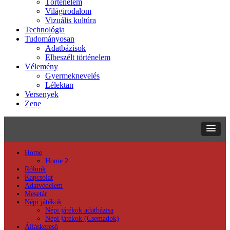
Történelem
Világirodalom
Vizuális kultúra
Technológia
Tudományosan
Adatbázisok
Elbeszélt történelem
Vélemény
Gyermeknevelés
Lélektan
Versenyek
Zene
Home
Home 2
Rólunk
Kapcsolat
Adatvédelem
Mesetár
Népi játékok
Népi játékok adatbázisa
Népi játékok (Csemadok)
Álláskereső