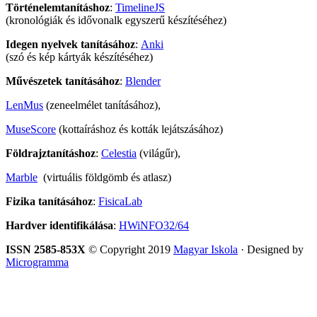
Történelemtanításhoz
:
TimelineJS
(kronológiák és idővonalk egyszerű készítéséhez)
Idegen nyelvek tanításához
:
Anki
(szó és kép kártyák készítéséhez)
Művészetek tanításához
:
Blender
LenMus
(zeneelmélet tanításához),
MuseScore
(kottaíráshoz és kották lejátszásához)
Földrajztanításhoz
:
Celestia
(világűr),
Marble
(virtuális földgömb és atlasz)
Fizika tanításához
:
FisicaLab
Hardver identifikálása
:
HWiNFO32/64
ISSN 2585-853X
© Copyright 2019
Magyar Iskola
· Designed by
Microgramma