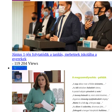
Június 1-jén folytatódik a tanítás, mehetnek iskolába a
gyerekek
- 119 204 Views
6. osztály