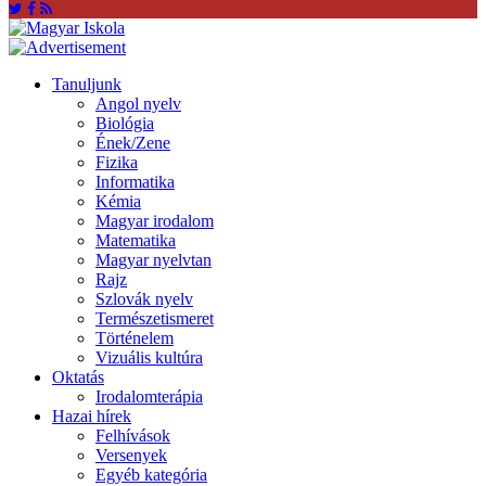
Tanuljunk
Angol nyelv
Biológia
Ének/Zene
Fizika
Informatika
Kémia
Magyar irodalom
Matematika
Magyar nyelvtan
Rajz
Szlovák nyelv
Természetismeret
Történelem
Vizuális kultúra
Oktatás
Irodalomterápia
Hazai hírek
Felhívások
Versenyek
Egyéb kategória