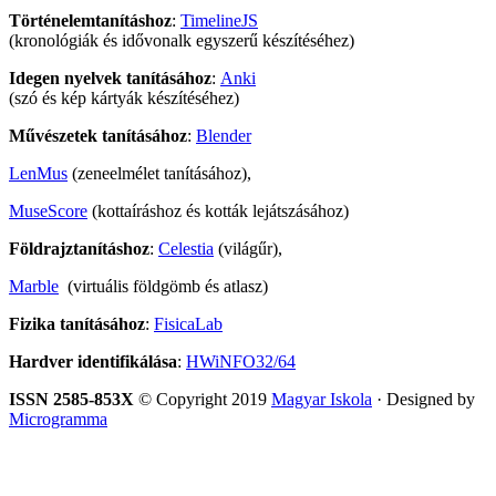
Történelemtanításhoz
:
TimelineJS
(kronológiák és idővonalk egyszerű készítéséhez)
Idegen nyelvek tanításához
:
Anki
(szó és kép kártyák készítéséhez)
Művészetek tanításához
:
Blender
LenMus
(zeneelmélet tanításához),
MuseScore
(kottaíráshoz és kották lejátszásához)
Földrajztanításhoz
:
Celestia
(világűr),
Marble
(virtuális földgömb és atlasz)
Fizika tanításához
:
FisicaLab
Hardver identifikálása
:
HWiNFO32/64
ISSN 2585-853X
© Copyright 2019
Magyar Iskola
· Designed by
Microgramma