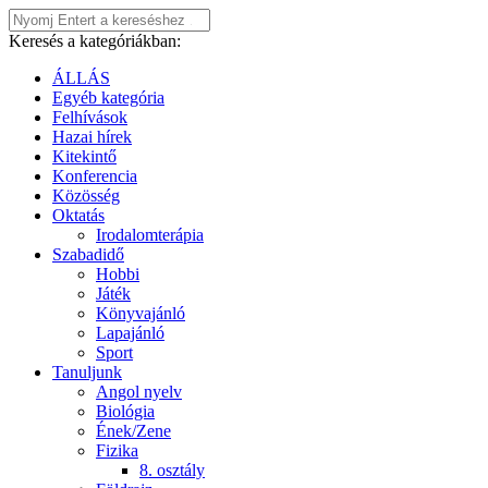
Keresés a kategóriákban:
ÁLLÁS
Egyéb kategória
Felhívások
Hazai hírek
Kitekintő
Konferencia
Közösség
Oktatás
Irodalomterápia
Szabadidő
Hobbi
Játék
Könyvajánló
Lapajánló
Sport
Tanuljunk
Angol nyelv
Biológia
Ének/Zene
Fizika
8. osztály