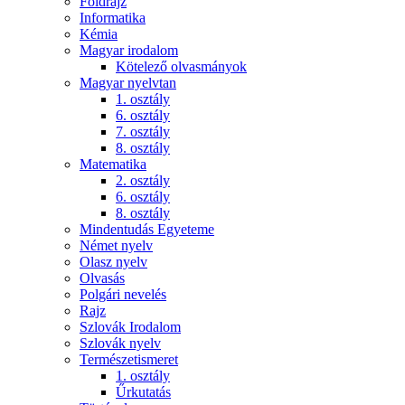
Földrajz
Informatika
Kémia
Magyar irodalom
Kötelező olvasmányok
Magyar nyelvtan
1. osztály
6. osztály
7. osztály
8. osztály
Matematika
2. osztály
6. osztály
8. osztály
Mindentudás Egyeteme
Német nyelv
Olasz nyelv
Olvasás
Polgári nevelés
Rajz
Szlovák Irodalom
Szlovák nyelv
Természetismeret
1. osztály
Űrkutatás