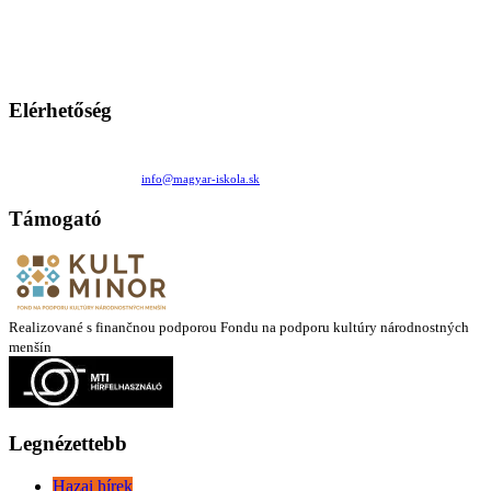
persze a diákok fóruma
Ezen az oldalon esetenként olyan írások jelennek meg, amelyek a hagyományos iskolafelfogástól eltérő
mintákat népszerűsítenek. Ennek következtében előfordulhat, hogy az idetévedő kiskorú felhasználók
látóköre gyorsabban szélesedik, mint azt a szülők esetleg szeretnék.
Elérhetőség
Családi Kör Egyesület/Združenie rod. kruhov
Medzilaborecká 17, 82101 Bratislava
+421 911 732 190 |
info@magyar-iskola.sk
Támogató
Realizované s finančnou podporou Fondu na podporu kultúry národnostných
menšín
Legnézettebb
Hazai hírek