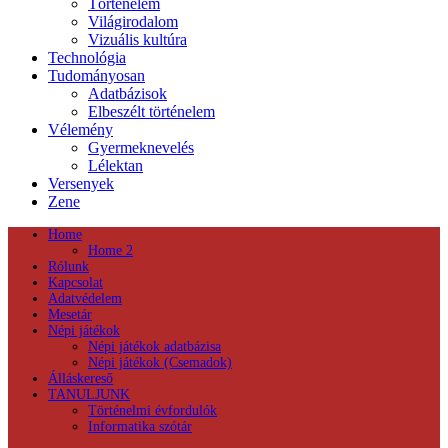
Történelem
Világirodalom
Vizuális kultúra
Technológia
Tudományosan
Adatbázisok
Elbeszélt történelem
Vélemény
Gyermeknevelés
Lélektan
Versenyek
Zene
Home
Home 2
Rólunk
Kapcsolat
Adatvédelem
Mesetár
Népi játékok
Népi játékok adatbázisa
Népi játékok (Csemadok)
Álláskereső
TANULJUNK
Történelmi évfordulók
Informatika szótár