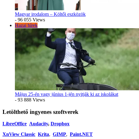
Magyar irodalom – Költői eszközök
- 96 055 Views
Hazai hírek
Május 25-én vagy június 1-jén nyitják ki az iskolákat
- 93 888 Views
Letölthető ingyenes szoftverek
LibreOffice
Audacity
,
Dropbox
XnView Classic
Krita
,
GIMP
,
Paint.NET