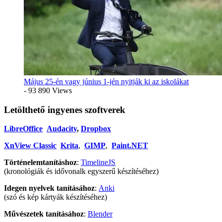
Május 25-én vagy június 1-jén nyitják ki az iskolákat
- 93 890 Views
Letölthető ingyenes szoftverek
LibreOffice
Audacity
,
Dropbox
XnView Classic
Krita
,
GIMP
,
Paint.NET
Történelemtanításhoz
:
TimelineJS
(kronológiák és idővonalk egyszerű készítéséhez)
Idegen nyelvek tanításához
:
Anki
(szó és kép kártyák készítéséhez)
Művészetek tanításához
:
Blender