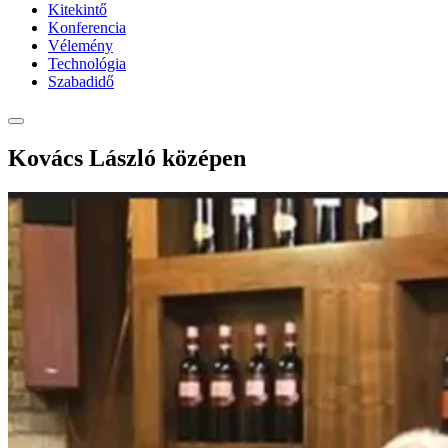
Kitekintő
Konferencia
Vélemény
Technológia
Szabadidő
Kovács László középen