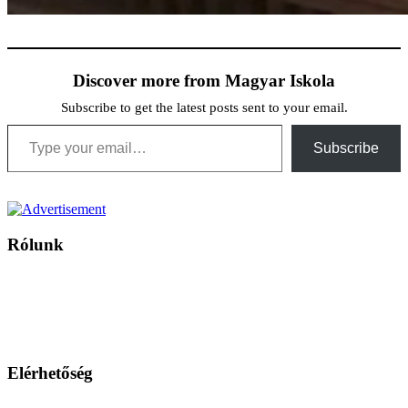
Discover more from Magyar Iskola
Subscribe to get the latest posts sent to your email.
Type your email…
Subscribe
Rólunk
A Magyar Iskola a szlovákiai magyar iskolák, tanárok, szülők és
persze a diákok fóruma
Ezen az oldalon esetenként olyan írások jelennek meg, amelyek a hagyományos iskolafelfogástól eltérő
mintákat népszerűsítenek. Ennek következtében előfordulhat, hogy az idetévedő kiskorú felhasználók
látóköre gyorsabban szélesedik, mint azt a szülők esetleg szeretnék.
Elérhetőség
Családi Kör Egyesület/Združenie rod. kruhov