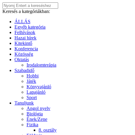
Keresés a kategóriákban:
ÁLLÁS
Egyéb kategória
Felhívások
Hazai hírek
Kitekintő
Konferencia
Közösség
Oktatás
Irodalomterápia
Szabadidő
Hobbi
Játék
Könyvajánló
Lapajánló
Sport
Tanuljunk
Angol nyelv
Biológia
Ének/Zene
Fizika
8. osztály