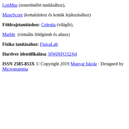
LenMus
(zeneelmélet tanításához),
MuseScore
(kottaíráshoz és kották lejátszásához)
Földrajztanításhoz
:
Celestia
(világűr),
Marble
(virtuális földgömb és atlasz)
Fizika tanításához
:
FisicaLab
Hardver identifikálása
:
HWiNFO32/64
ISSN 2585-853X
© Copyright 2019
Magyar Iskola
· Designed by
Microgramma