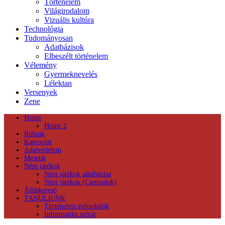
Történelem
Világirodalom
Vizuális kultúra
Technológia
Tudományosan
Adatbázisok
Elbeszélt történelem
Vélemény
Gyermeknevelés
Lélektan
Versenyek
Zene
Home
Home 2
Rólunk
Kapcsolat
Adatvédelem
Mesetár
Népi játékok
Népi játékok adatbázisa
Népi játékok (Csemadok)
Álláskereső
TANULJUNK
Történelmi évfordulók
Informatika szótár