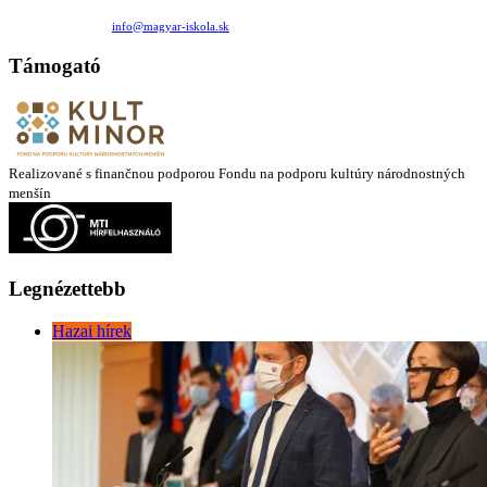
Medzilaborecká 17, 82101 Bratislava
+421 911 732 190 |
info@magyar-iskola.sk
Támogató
Realizované s finančnou podporou Fondu na podporu kultúry národnostných
menšín
Legnézettebb
Hazai hírek