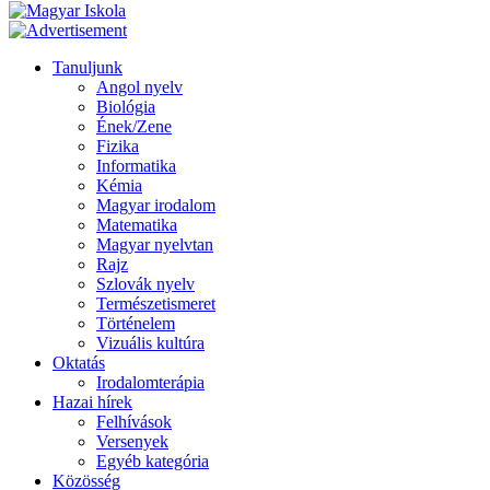
Tanuljunk
Angol nyelv
Biológia
Ének/Zene
Fizika
Informatika
Kémia
Magyar irodalom
Matematika
Magyar nyelvtan
Rajz
Szlovák nyelv
Természetismeret
Történelem
Vizuális kultúra
Oktatás
Irodalomterápia
Hazai hírek
Felhívások
Versenyek
Egyéb kategória
Közösség