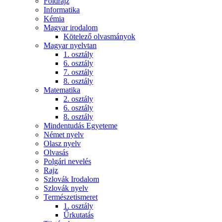
Földrajz
Informatika
Kémia
Magyar irodalom
Kötelező olvasmányok
Magyar nyelvtan
1. osztály
6. osztály
7. osztály
8. osztály
Matematika
2. osztály
6. osztály
8. osztály
Mindentudás Egyeteme
Német nyelv
Olasz nyelv
Olvasás
Polgári nevelés
Rajz
Szlovák Irodalom
Szlovák nyelv
Természetismeret
1. osztály
Űrkutatás