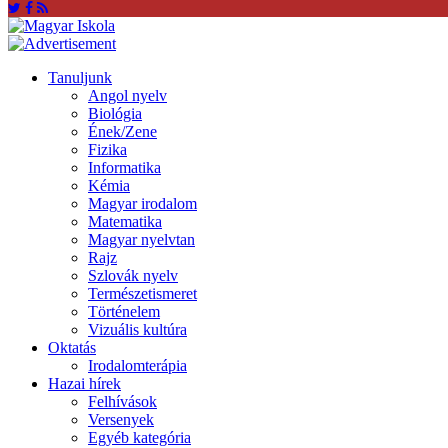
Tanuljunk
Angol nyelv
Biológia
Ének/Zene
Fizika
Informatika
Kémia
Magyar irodalom
Matematika
Magyar nyelvtan
Rajz
Szlovák nyelv
Természetismeret
Történelem
Vizuális kultúra
Oktatás
Irodalomterápia
Hazai hírek
Felhívások
Versenyek
Egyéb kategória