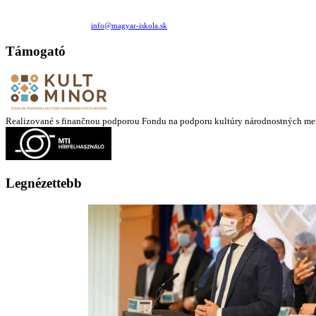
Családi Kör Egyesület/Združenie rod. kruhov
Medzilaborecká 17, 82101 Bratislava
+421 911 732 190 |
info@magyar-iskola.sk
Támogató
Realizované s finančnou podporou Fondu na podporu kultúry národnostných me
Legnézettebb