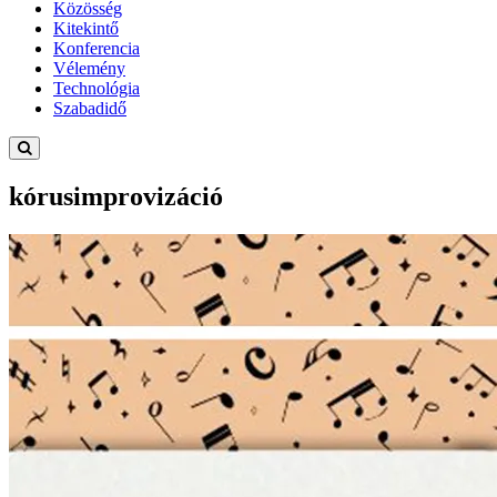
Közösség
Kitekintő
Konferencia
Vélemény
Technológia
Szabadidő
kórusimprovizáció