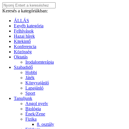
Keresés a kategóriákban:
ÁLLÁS
Egyéb kategória
Felhívások
Hazai hírek
Kitekintő
Konferencia
Közösség
Oktatás
Irodalomterápia
Szabadidő
Hobbi
Játék
Könyvajánló
Lapajánló
Sport
Tanuljunk
Angol nyelv
Biológia
Ének/Zene
Fizika
8. osztály