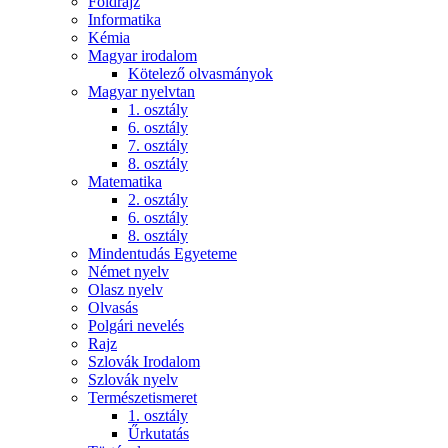
Földrajz
Informatika
Kémia
Magyar irodalom
Kötelező olvasmányok
Magyar nyelvtan
1. osztály
6. osztály
7. osztály
8. osztály
Matematika
2. osztály
6. osztály
8. osztály
Mindentudás Egyeteme
Német nyelv
Olasz nyelv
Olvasás
Polgári nevelés
Rajz
Szlovák Irodalom
Szlovák nyelv
Természetismeret
1. osztály
Űrkutatás