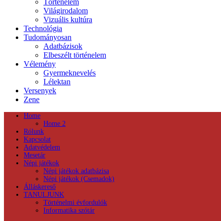
Történelem
Világirodalom
Vizuális kultúra
Technológia
Tudományosan
Adatbázisok
Elbeszélt történelem
Vélemény
Gyermeknevelés
Lélektan
Versenyek
Zene
Home
Home 2
Rólunk
Kapcsolat
Adatvédelem
Mesetár
Népi játékok
Népi játékok adatbázisa
Népi játékok (Csemadok)
Álláskereső
TANULJUNK
Történelmi évfordulók
Informatika szótár