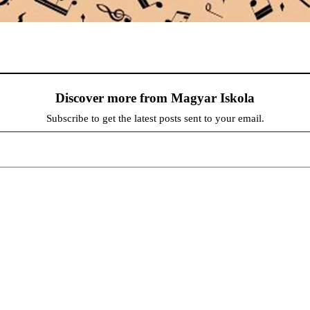
Discover more from Magyar Iskola
Subscribe to get the latest posts sent to your email.
persze a diákok fóruma
at népszerűsítenek. Ennek következtében előfordulhat, hogy az idetévedő kiskorú felhasználók látóköre gyorsabb