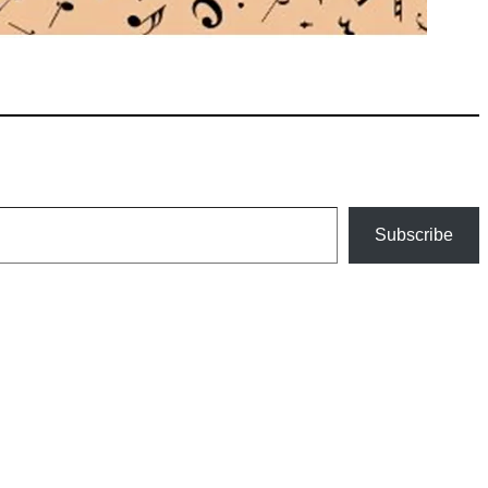
Subscribe
an szélesedik, mint azt a szülők esetleg szeretnék.