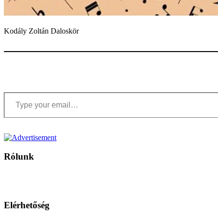
Kodály Zoltán Daloskör
Type your email…
Rólunk
A Magyar Iskola a szlovákiai magyar iskolák, tanárok, szülők és 
Ezen az oldalon esetenként olyan írások jelennek meg, amelyek a hagyományos iskolafelfogástól eltérő minták
Elérhetőség