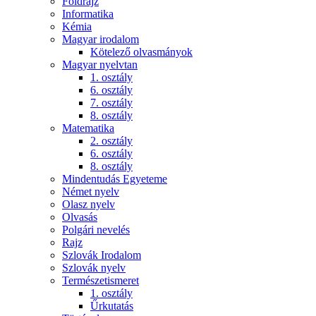
Földrajz
Informatika
Kémia
Magyar irodalom
Kötelező olvasmányok
Magyar nyelvtan
1. osztály
6. osztály
7. osztály
8. osztály
Matematika
2. osztály
6. osztály
8. osztály
Mindentudás Egyeteme
Német nyelv
Olasz nyelv
Olvasás
Polgári nevelés
Rajz
Szlovák Irodalom
Szlovák nyelv
Természetismeret
1. osztály
Űrkutatás