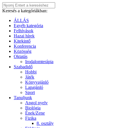
Keresés a kategóriákban:
ÁLLÁS
Egyéb kategória
Felhívások
Hazai hírek
Kitekintő
Konferencia
Közösség
Oktatás
Irodalomterápia
Szabadidő
Hobbi
Játék
Könyvajánló
Lapajánló
Sport
Tanuljunk
Angol nyelv
Biológia
Ének/Zene
Fizika
8. osztály