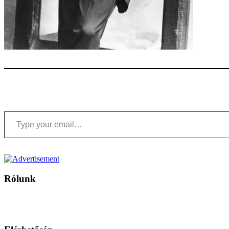
Type your email…
Rólunk
A Magyar Iskola a szlovákiai magyar iskolák, tanárok, szülők és 
Ezen az oldalon esetenként olyan írások jelennek meg, amelyek a hagyományos iskolafelfogástól eltérő minták