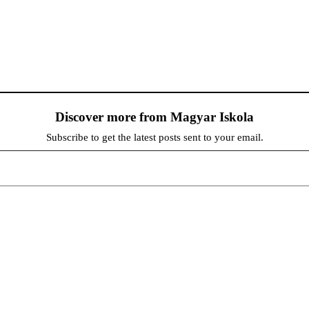
Discover more from Magyar Iskola
Subscribe to get the latest posts sent to your email.
persze a diákok fóruma
at népszerűsítenek. Ennek következtében előfordulhat, hogy az idetévedő kiskorú felhasználók látóköre gyorsabb