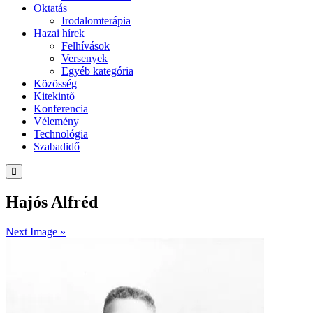
Oktatás
Irodalomterápia
Hazai hírek
Felhívások
Versenyek
Egyéb kategória
Közösség
Kitekintő
Konferencia
Vélemény
Technológia
Szabadidő
Hajós Alfréd
Next Image »