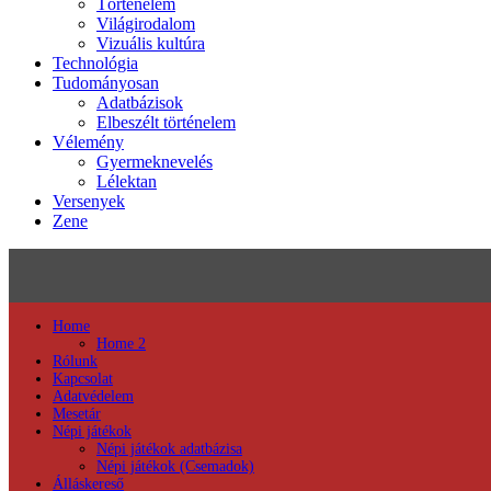
Történelem
Világirodalom
Vizuális kultúra
Technológia
Tudományosan
Adatbázisok
Elbeszélt történelem
Vélemény
Gyermeknevelés
Lélektan
Versenyek
Zene
Home
Home 2
Rólunk
Kapcsolat
Adatvédelem
Mesetár
Népi játékok
Népi játékok adatbázisa
Népi játékok (Csemadok)
Álláskereső