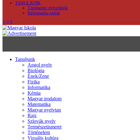
TANULJUNK
Történelmi évfordulók
Informatika szótár
Tanuljunk
Angol nyelv
Biológia
Ének/Zene
Fizika
Informatika
Kémia
Magyar irodalom
Matematika
Magyar nyelvtan
Rajz
Szlovák nyelv
Természetismeret
Történelem
Vizuális kultúra