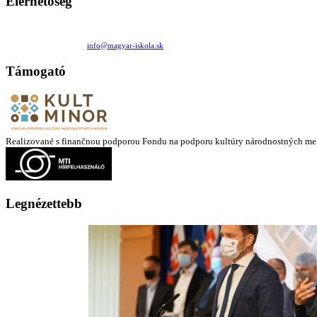
Elérhetőség
Családi Kör Egyesület/Združenie rod. kruhov
Medzilaborecká 17, 82101 Bratislava
+421 911 732 190 |
info@magyar-iskola.sk
Támogató
Realizované s finančnou podporou Fondu na podporu kultúry národnostných me
Legnézettebb