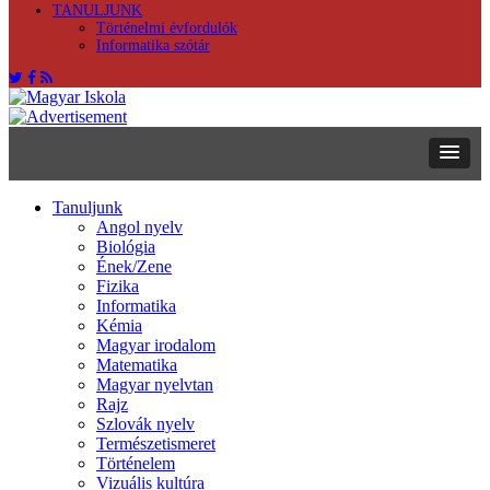
TANULJUNK
Történelmi évfordulók
Informatika szótár
Tanuljunk
Angol nyelv
Biológia
Ének/Zene
Fizika
Informatika
Kémia
Magyar irodalom
Matematika
Magyar nyelvtan
Rajz
Szlovák nyelv
Természetismeret
Történelem
Vizuális kultúra