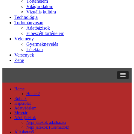
Történelem
Világirodalom
Vizuális kultúra
Technológia
Tudományosan
Adatbázisok
Elbeszélt történelem
Vélemény
Gyermeknevelés
Lélektan
Versenyek
Zene
Home
Home 2
Rólunk
Kapcsolat
Adatvédelem
Mesetár
Népi játékok
Népi játékok adatbázisa
Népi játékok (Csemadok)
Álláskereső