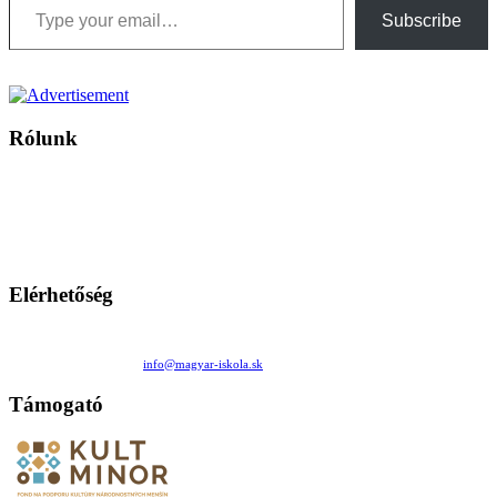
Subscribe
Rólunk
A Magyar Iskola a szlovákiai magyar iskolák, tanárok, szülők és
persze a diákok fóruma
Ezen az oldalon esetenként olyan írások jelennek meg, amelyek a hagyományos iskolafelfogástól eltérő
mintákat népszerűsítenek. Ennek következtében előfordulhat, hogy az idetévedő kiskorú felhasználók
látóköre gyorsabban szélesedik, mint azt a szülők esetleg szeretnék.
Elérhetőség
Családi Kör Egyesület/Združenie rod. kruhov
Medzilaborecká 17, 82101 Bratislava
+421 911 732 190 |
info@magyar-iskola.sk
Támogató