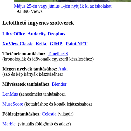
Május 25-én vagy június 1-jén nyitják ki az iskolákat
- 93 890 Views
Letölthető ingyenes szoftverek
LibreOffice
Audacity
,
Dropbox
XnView Classic
Krita
,
GIMP
,
Paint.NET
Történelemtanításhoz
:
TimelineJS
(kronológiák és idővonalk egyszerű készítéséhez)
Idegen nyelvek tanításához
:
Anki
(szó és kép kártyák készítéséhez)
Művészetek tanításához
:
Blender
LenMus
(zeneelmélet tanításához),
MuseScore
(kottaíráshoz és kották lejátszásához)
Földrajztanításhoz
:
Celestia
(világűr),
Marble
(virtuális földgömb és atlasz)