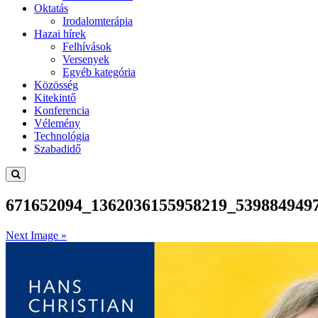
Oktatás
Irodalomterápia
Hazai hírek
Felhívások
Versenyek
Egyéb kategória
Közösség
Kitekintő
Konferencia
Vélemény
Technológia
Szabadidő
671652094_1362036155958219_539884949
Next Image »