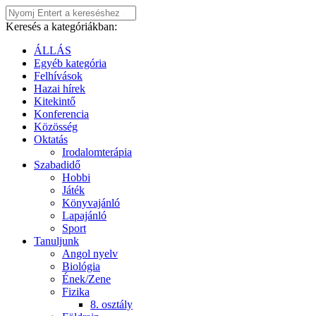
Keresés a kategóriákban:
ÁLLÁS
Egyéb kategória
Felhívások
Hazai hírek
Kitekintő
Konferencia
Közösség
Oktatás
Irodalomterápia
Szabadidő
Hobbi
Játék
Könyvajánló
Lapajánló
Sport
Tanuljunk
Angol nyelv
Biológia
Ének/Zene
Fizika
8. osztály