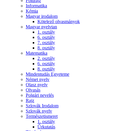
Földrajz
Informatika
Kémia
Magyar irodalom
Kötelező olvasmányok
Magyar nyelvtan
1. osztály
6. osztály
7. osztály
8. osztály
Matematika
2. osztály
6. osztály
8. osztály
Mindentudás Egyeteme
Német nyelv
Olasz nyelv
Olvasás
Polgári nevelés
Rajz
Szlovák Irodalom
Szlovák nyelv
Természetismeret
1. osztály
Űrkutatás