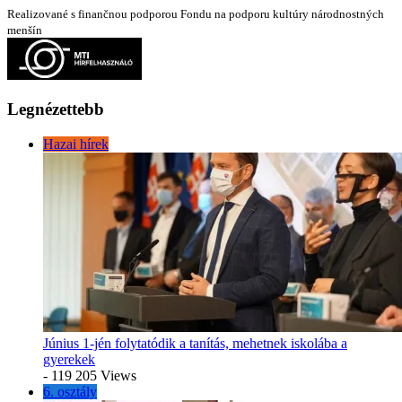
Realizované s finančnou podporou Fondu na podporu kultúry národnostných
menšín
Legnézettebb
Hazai hírek
Június 1-jén folytatódik a tanítás, mehetnek iskolába a
gyerekek
- 119 205 Views
6. osztály