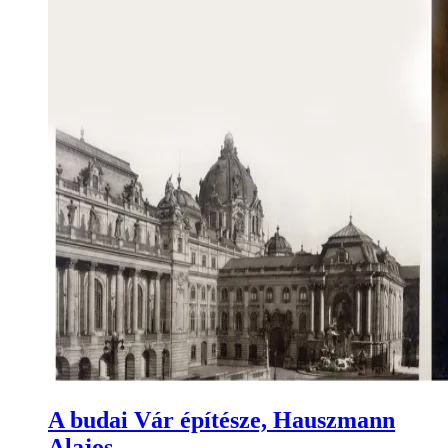
A budai Vár építésze, Hauszmann
Alajos