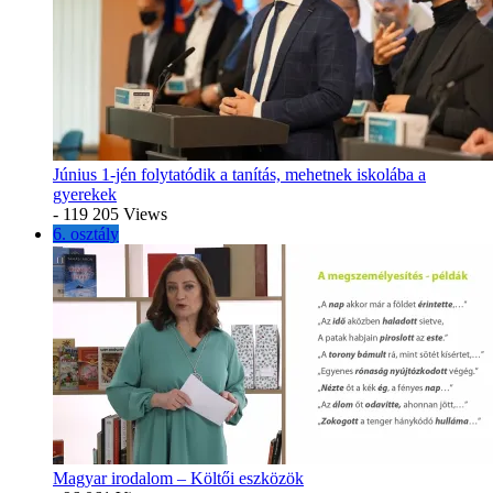
Június 1-jén folytatódik a tanítás, mehetnek iskolába a
gyerekek
- 119 205 Views
6. osztály
Magyar irodalom – Költői eszközök