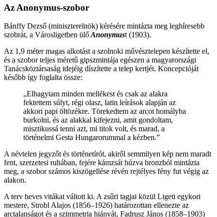
Az Anonymus-szobor
Bánffy Dezső (miniszterelnök) kérésére mintázta meg leghíresebb
szobrát, a Városligetben ülő
Anonymus
t (1903).
Az 1,9 méter magas alkotást a szolnoki művésztelepen készítette el,
és a szobor teljes méretű gipszmintája egészen a magyarországi
Tanácsköztársaság idejéig díszítette a telep kertjét. Koncepcióját
később így foglalta össze:
„Elhagytam minden mellékest és csak az alakra
fektettem súlyt, régi olasz, latin leírások alapján az
akkori papi öltözékre. Törekedtem az arcot homályba
burkolni, és az alakkal kifejezni, amit gondoltam,
misztikussá tenni azt, mi titok volt, és marad, a
történelmi Gesta Hungarorummal a kézben.”
A névtelen jegyzőt és történetírót, akiről semmilyen kép nem maradt
fent, szerzetesi ruhában, fejére kámzsát húzva bronzból mintázta
meg, a szobor számos kiszögellése révén rejtélyes fény fut végig az
alakon.
A terv heves vitákat váltott ki. A zsűri tagjai közül Ligeti egykori
mestere, Strobl Alajos (1856–1926) határozottan ellenezte az
arctalanságot és a szimmetria hiányát, Fadrusz János (1858–1903)