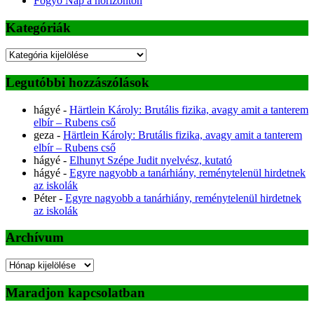
Fogyó Nap a horizonton
Kategóriák
Kategóriák
Legutóbbi hozzászólások
hágyé
-
Härtlein Károly: Brutális fizika, avagy amit a tanterem
elbír – Rubens cső
geza
-
Härtlein Károly: Brutális fizika, avagy amit a tanterem
elbír – Rubens cső
hágyé
-
Elhunyt Szépe Judit nyelvész, kutató
hágyé
-
Egyre nagyobb a tanárhiány, reménytelenül hirdetnek
az iskolák
Péter
-
Egyre nagyobb a tanárhiány, reménytelenül hirdetnek
az iskolák
Archívum
Archívum
Maradjon kapcsolatban