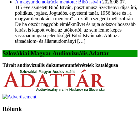
A magyar demokrácia mentora: Bibó István
2026.08.07.
115 éve született Bibó István, posztumusz Széchenyi-díjas író,
politikus, jogász. Jogtudós, egyetemi tanár, 1956 hőse és „a
magyar demokrácia mentora” – ez áll a szegedi mellszobrán.
De ha ötször nagyobb elmlékművet és rajta sokszor hosszabb
leírást is kapott volna az utókortól, az sem lenne képes
visszaadni igazi jelentőségét Bibó Istvánnak. Ahhoz a
társadalom- és államtudományi […]
Szlovákiai Magyar Audiovizuális Adattár
Tárolt audiovizuális dokumentumfelvételek katalógusa
Rólunk
A Magyar Iskola a szlovákiai magyar iskolák, tanárok, szülők és
persze a diákok fóruma
Ezen az oldalon esetenként olyan írások jelennek meg, amelyek a hagyományos iskolafelfogástól eltérő
mintákat népszerűsítenek. Ennek következtében előfordulhat, hogy az idetévedő kiskorú felhasználók