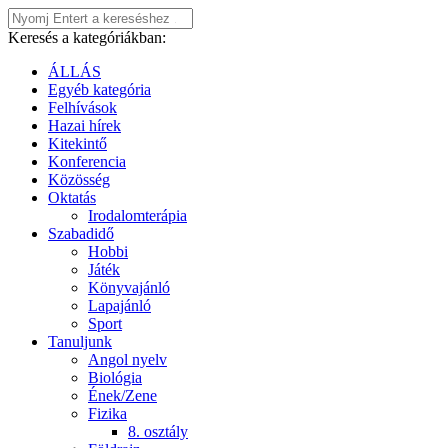
Keresés a kategóriákban:
ÁLLÁS
Egyéb kategória
Felhívások
Hazai hírek
Kitekintő
Konferencia
Közösség
Oktatás
Irodalomterápia
Szabadidő
Hobbi
Játék
Könyvajánló
Lapajánló
Sport
Tanuljunk
Angol nyelv
Biológia
Ének/Zene
Fizika
8. osztály