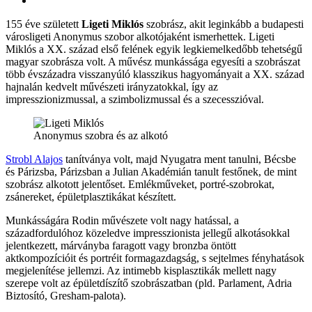
155 éve született
Ligeti Miklós
szobrász, akit leginkább a budapesti
városligeti Anonymus szobor alkotójaként ismerhettek. Ligeti
Miklós a XX. század első felének egyik legkiemelkedőbb tehetségű
magyar szobrásza volt. A művész munkássága egyesíti a szobrászat
több évszázadra visszanyúló klasszikus hagyományait a XX. század
hajnalán kedvelt művészeti irányzatokkal, így az
impresszionizmussal, a szimbolizmussal és a szecesszióval.
Anonymus szobra és az alkotó
Strobl Alajos
tanítványa volt, majd Nyugatra ment tanulni, Bécsbe
és Párizsba, Párizsban a Julian Akadémián tanult festőnek, de mint
szobrász alkotott jelentőset. Emlékműveket, portré-szobrokat,
zsánereket, épületplasztikákat készített.
Munkásságára Rodin művészete volt nagy hatással, a
századfordulóhoz közeledve impresszionista jellegű alkotásokkal
jelentkezett, márványba faragott vagy bronzba öntött
aktkompozícióit és portréit formagazdagság, s sejtelmes fényhatások
megjelenítése jellemzi. Az intimebb kisplasztikák mellett nagy
szerepe volt az épületdíszítő szobrászatban (pld. Parlament, Adria
Biztosító, Gresham-palota).