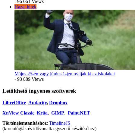
- 96 061 Views
Hazai hírek
Május 25-én vagy június 1-jén nyitják ki az iskolákat
- 93 889 Views
Letölthető ingyenes szoftverek
LibreOffice
Audacity
,
Dropbox
XnView Classic
Krita
,
GIMP
,
Paint.NET
Történelemtanításhoz
:
TimelineJS
(kronológiák és idővonalk egyszerű készítéséhez)