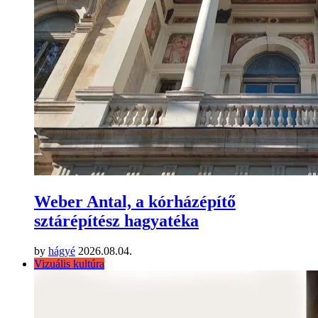
Weber Antal, a kórházépítő
sztárépítész hagyatéka
by
hágyé
2026.08.04.
Vizuális kultúra