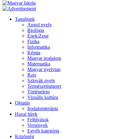
Tanuljunk
Angol nyelv
Biológia
Ének/Zene
Fizika
Informatika
Kémia
Magyar irodalom
Matematika
Magyar nyelvtan
Rajz
Szlovák nyelv
Természetismeret
Történelem
Vizuális kultúra
Oktatás
Irodalomterápia
Hazai hírek
Felhívások
Versenyek
Egyéb kategória
Közösség