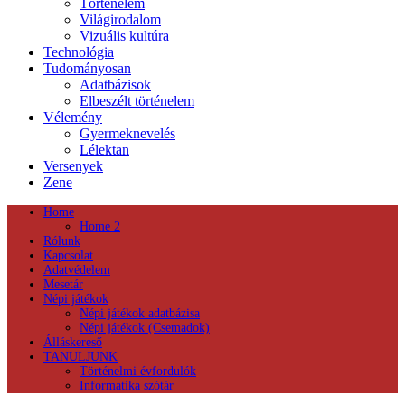
Történelem
Világirodalom
Vizuális kultúra
Technológia
Tudományosan
Adatbázisok
Elbeszélt történelem
Vélemény
Gyermeknevelés
Lélektan
Versenyek
Zene
Home
Home 2
Rólunk
Kapcsolat
Adatvédelem
Mesetár
Népi játékok
Népi játékok adatbázisa
Népi játékok (Csemadok)
Álláskereső
TANULJUNK
Történelmi évfordulók
Informatika szótár