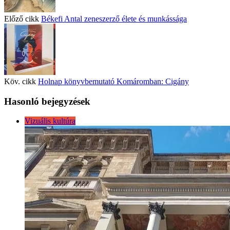
Előző cikk
Békefi Antal zeneszerző élete és munkássága
Köv. cikk
Holnap könyvbemutató Komáromban: Cigány
Hasonló bejegyzések
Vizuális kultúra