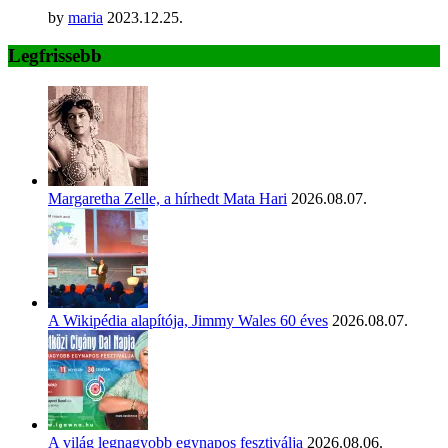
by
maria
2023.12.25.
Legfrissebb
Margaretha Zelle, a hírhedt Mata Hari
2026.08.07.
A Wikipédia alapítója, Jimmy Wales 60 éves
2026.08.07.
A világ legnagyobb egynapos fesztiválja
2026.08.06.