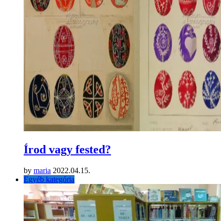
Írod vagy fested?
by
maria
2022.04.15.
Egyéb kategória