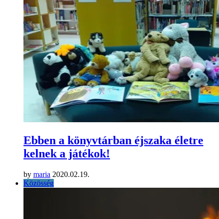
Ebben a könyvtárban éjszaka életre
kelnek a játékok!
by
maria
2020.02.19.
Közösség