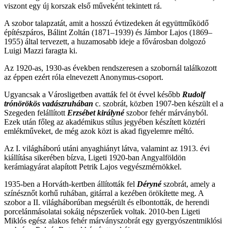
viszont egy új korszak első műveként tekintett rá.
A szobor talapzatát, amit a hosszú évtizedeken át együttműködő
építészpáros, Bálint Zoltán (1871–1939) és Jámbor Lajos (1869–
1955) által tervezett, a huzamosabb ideje a fővárosban dolgozó
Luigi Mazzi faragta ki.
Az 1920-as, 1930-as években rendszeresen a szobornál találkozott
az éppen ezért róla elnevezett Anonymus-csoport.
Ugyancsak a Városligetben avatták fel öt évvel később
Rudolf
trónörökös vadászruhában
c. szobrát, közben 1907-ben készült el a
Szegeden felállított
Erzsébet királyné
szobor fehér márványból.
Ezek után főleg az akadémikus stílus jegyében készített köztéri
emlékműveket, de még azok közt is akad figyelemre méltó.
Az I. világháború utáni anyaghiányt látva, valamint az 1913. évi
kiállítása sikerében bízva, Ligeti 1920-ban Angyalföldön
kerámiagyárat alapított Petrik Lajos vegyészmérnökkel.
1935-ben a Horváth-kertben állították fel
Déryné
szobrát, amely a
színésznőt korhű ruhában, gitárral a kezében örökítette meg. A
szobor a II. világháborúban megsérült és elbontották, de herendi
porcelánmásolatai sokáig népszerűek voltak. 2010-ben Ligeti
Miklós egész alakos fehér márványszobrát egy gyergyószentmiklósi