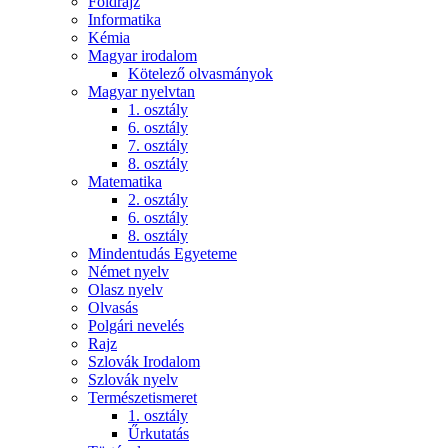
Földrajz
Informatika
Kémia
Magyar irodalom
Kötelező olvasmányok
Magyar nyelvtan
1. osztály
6. osztály
7. osztály
8. osztály
Matematika
2. osztály
6. osztály
8. osztály
Mindentudás Egyeteme
Német nyelv
Olasz nyelv
Olvasás
Polgári nevelés
Rajz
Szlovák Irodalom
Szlovák nyelv
Természetismeret
1. osztály
Űrkutatás