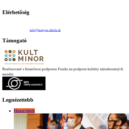
látóköre gyorsabban szélesedik, mint azt a szülők esetleg szeretnék.
Elérhetőség
Családi Kör Egyesület/Združenie rod. kruhov
Medzilaborecká 17, 82101 Bratislava
+421 911 732 190 |
info@magyar-iskola.sk
Támogató
Realizované s finančnou podporou Fondu na podporu kultúry národnostných
menšín
Legnézettebb
Hazai hírek