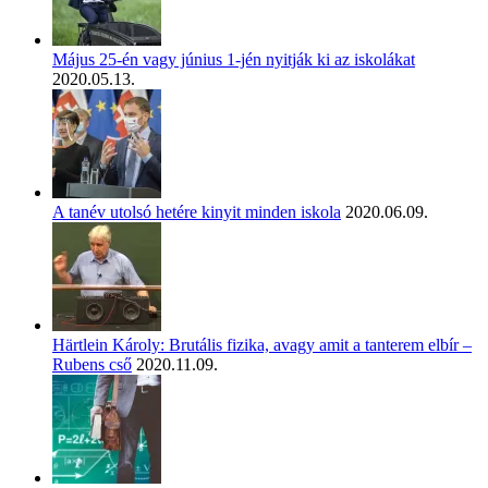
Május 25-én vagy június 1-jén nyitják ki az iskolákat
2020.05.13.
A tanév utolsó hetére kinyit minden iskola
2020.06.09.
Härtlein Károly: Brutális fizika, avagy amit a tanterem elbír –
Rubens cső
2020.11.09.