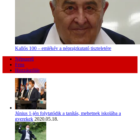
Kallós 100 – emlékév a néprajzkutató tiszteletére
Népszerű
Friss
Hozzászólás
Június 1-jén folytatódik a tanítás, mehetnek iskolába a
gyerekek
2020.05.18.