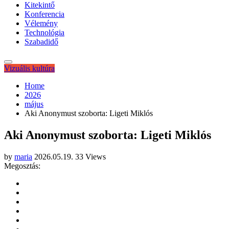
Kitekintő
Konferencia
Vélemény
Technológia
Szabadidő
Vizuális kultúra
Home
2026
május
Aki Anonymust szoborta: Ligeti Miklós
Aki Anonymust szoborta: Ligeti Miklós
by
maria
2026.05.19.
33 Views
Megosztás: