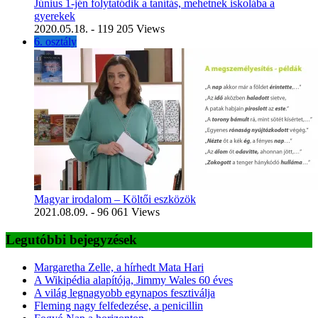
Június 1-jén folytatódik a tanítás, mehetnek iskolába a
gyerekek
2020.05.18.
- 119 205 Views
6. osztály
Magyar irodalom – Költői eszközök
2021.08.09.
- 96 061 Views
Legutóbbi bejegyzések
Margaretha Zelle, a hírhedt Mata Hari
A Wikipédia alapítója, Jimmy Wales 60 éves
A világ legnagyobb egynapos fesztiválja
Fleming nagy felfedezése, a penicillin