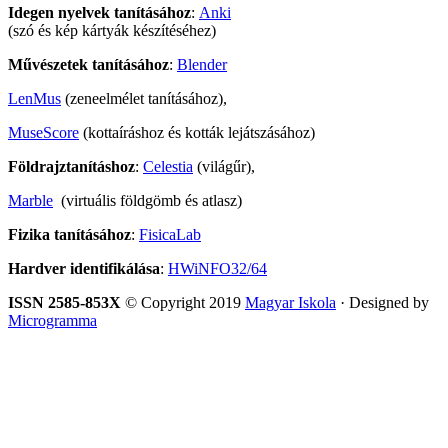
Idegen nyelvek tanításához
:
Anki
(szó és kép kártyák készítéséhez)
Művészetek tanításához
:
Blender
LenMus
(zeneelmélet tanításához),
MuseScore
(kottaíráshoz és kották lejátszásához)
Földrajztanításhoz
:
Celestia
(világűr),
Marble
(virtuális földgömb és atlasz)
Fizika tanításához
:
FisicaLab
Hardver identifikálása
:
HWiNFO32/64
ISSN 2585-853X
© Copyright 2019
Magyar Iskola
· Designed by
Microgramma