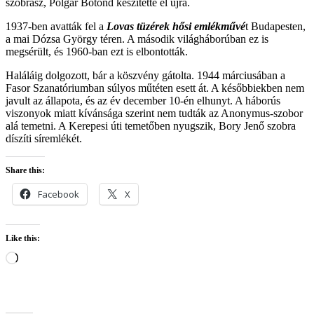
szobrász, Polgár Botond készítette el újra.
1937-ben avatták fel a
Lovas tüzérek hősi emlékművé
t Budapesten,
a mai Dózsa György téren. A második világháborúban ez is
megsérült, és 1960-ban ezt is elbontották.
Haláláig dolgozott, bár a köszvény gátolta. 1944 márciusában a
Fasor Szanatóriumban súlyos műtéten esett át. A későbbiekben nem
javult az állapota, és az év december 10-én elhunyt. A háborús
viszonyok miatt kívánsága szerint nem tudták az Anonymus-szobor
alá temetni. A Kerepesi úti temetőben nyugszik, Bory Jenő szobra
díszíti síremlékét.
Share this:
Facebook
X
Like this:
Loading…