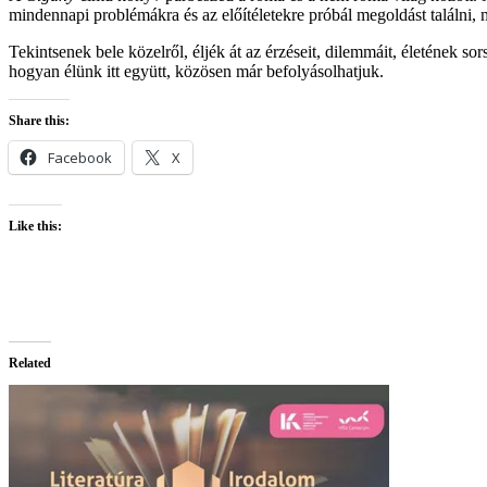
mindennapi problémákra és az előítéletekre próbál megoldást találni, 
Tekintsenek bele közelről, éljék át az érzéseit, dilemmáit, életének s
hogyan élünk itt együtt, közösen már befolyásolhatjuk.
Share this:
Facebook
X
Like this:
Related