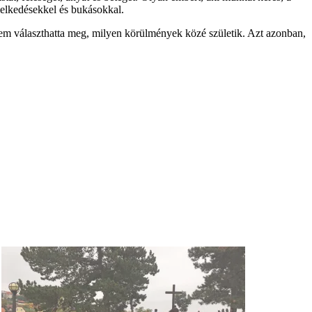
emelkedésekkel és bukásokkal.
nk sem választhatta meg, milyen körülmények közé születik. Azt azonban,