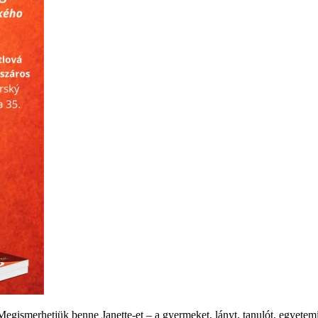
gismerhetjük benne Janette-et – a gyermeket, lányt, tanulót, egyetemist