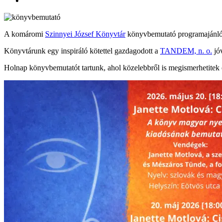
A komáromi
Szinnyei József Könyvtár
könyvbemutató programajánló
Könyvtárunk egy inspiráló kötettel gazdagodott a
TANDEM, n. o.
jóv
Holnap könyvbemutatót tartunk, ahol közelebbről is megismerhetitek e