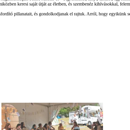
miközben keresi saját útját az életben, és szembenéz kihívásokkal, fel
orsfordító pillanatait, és gondolkodjanak el rajtuk. Arról, hogy egyikü