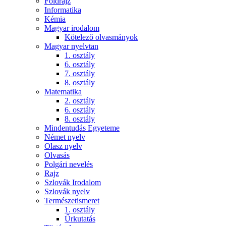
Földrajz
Informatika
Kémia
Magyar irodalom
Kötelező olvasmányok
Magyar nyelvtan
1. osztály
6. osztály
7. osztály
8. osztály
Matematika
2. osztály
6. osztály
8. osztály
Mindentudás Egyeteme
Német nyelv
Olasz nyelv
Olvasás
Polgári nevelés
Rajz
Szlovák Irodalom
Szlovák nyelv
Természetismeret
1. osztály
Űrkutatás