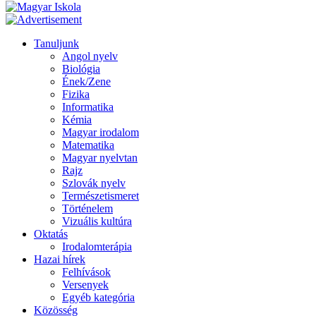
Tanuljunk
Angol nyelv
Biológia
Ének/Zene
Fizika
Informatika
Kémia
Magyar irodalom
Matematika
Magyar nyelvtan
Rajz
Szlovák nyelv
Természetismeret
Történelem
Vizuális kultúra
Oktatás
Irodalomterápia
Hazai hírek
Felhívások
Versenyek
Egyéb kategória
Közösség