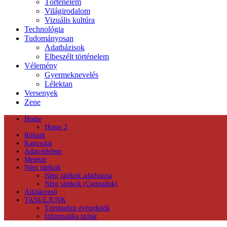
Történelem
Világirodalom
Vizuális kultúra
Technológia
Tudományosan
Adatbázisok
Elbeszélt történelem
Vélemény
Gyermeknevelés
Lélektan
Versenyek
Zene
Home
Home 2
Rólunk
Kapcsolat
Adatvédelem
Mesetár
Népi játékok
Népi játékok adatbázisa
Népi játékok (Csemadok)
Álláskereső
TANULJUNK
Történelmi évfordulók
Informatika szótár