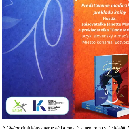
A
Cigány
című könyv párbeszéd a roma és a nem roma világ között. Me