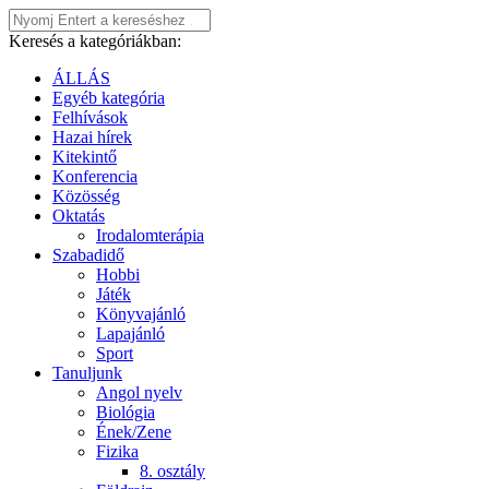
Keresés a kategóriákban:
ÁLLÁS
Egyéb kategória
Felhívások
Hazai hírek
Kitekintő
Konferencia
Közösség
Oktatás
Irodalomterápia
Szabadidő
Hobbi
Játék
Könyvajánló
Lapajánló
Sport
Tanuljunk
Angol nyelv
Biológia
Ének/Zene
Fizika
8. osztály