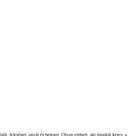
át, feleséget, anyát és beteget. Olyan embert, aki munkát keres, a