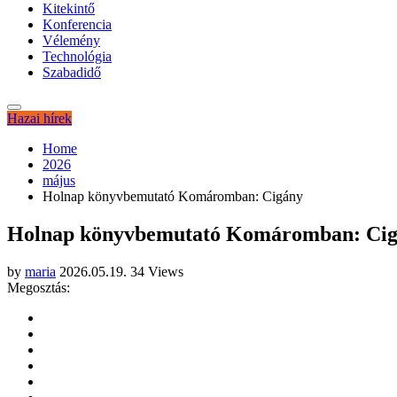
Kitekintő
Konferencia
Vélemény
Technológia
Szabadidő
Hazai hírek
Home
2026
május
Holnap könyvbemutató Komáromban: Cigány
Holnap könyvbemutató Komáromban: Ci
by
maria
2026.05.19.
34 Views
Megosztás: