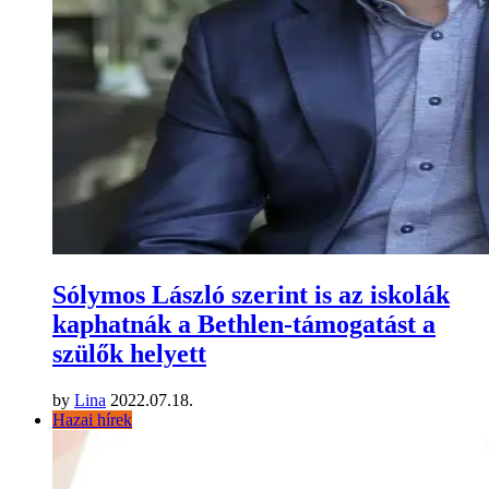
Sólymos László szerint is az iskolák
kaphatnák a Bethlen-támogatást a
szülők helyett
by
Lina
2022.07.18.
Hazai hírek