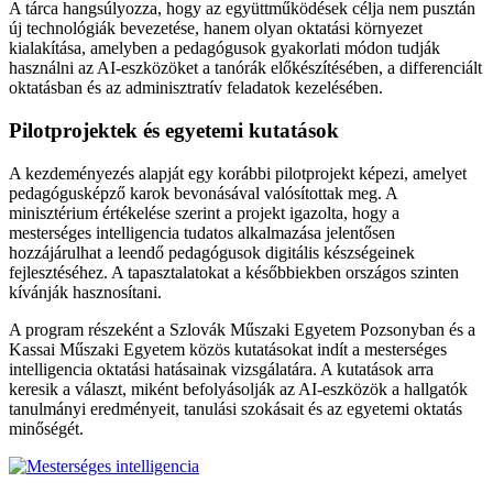
A tárca hangsúlyozza, hogy az együttműködések célja nem pusztán
új technológiák bevezetése, hanem olyan oktatási környezet
kialakítása, amelyben a pedagógusok gyakorlati módon tudják
használni az AI-eszközöket a tanórák előkészítésében, a differenciált
oktatásban és az adminisztratív feladatok kezelésében.
Pilotprojektek és egyetemi kutatások
A kezdeményezés alapját egy korábbi pilotprojekt képezi, amelyet
pedagógusképző karok bevonásával valósítottak meg. A
minisztérium értékelése szerint a projekt igazolta, hogy a
mesterséges intelligencia tudatos alkalmazása jelentősen
hozzájárulhat a leendő pedagógusok digitális készségeinek
fejlesztéséhez. A tapasztalatokat a későbbiekben országos szinten
kívánják hasznosítani.
A program részeként a Szlovák Műszaki Egyetem Pozsonyban és a
Kassai Műszaki Egyetem közös kutatásokat indít a mesterséges
intelligencia oktatási hatásainak vizsgálatára. A kutatások arra
keresik a választ, miként befolyásolják az AI-eszközök a hallgatók
tanulmányi eredményeit, tanulási szokásait és az egyetemi oktatás
minőségét.