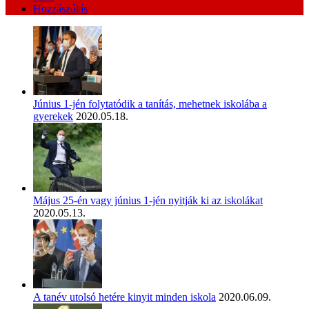
Hozzászólás
Június 1-jén folytatódik a tanítás, mehetnek iskolába a
gyerekek
2020.05.18.
Május 25-én vagy június 1-jén nyitják ki az iskolákat
2020.05.13.
A tanév utolsó hetére kinyit minden iskola
2020.06.09.