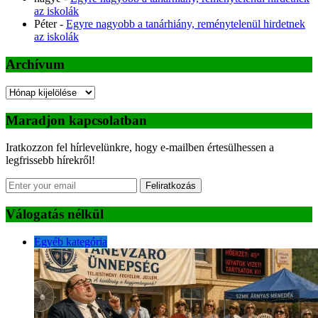
az iskolák
Péter
-
Egyre nagyobb a tanárhiány, reménytelenül hirdetnek
az iskolák
Archívum
Archívum
Maradjon kapcsolatban
Iratkozzon fel hírlevelünkre, hogy e-mailben értesülhessen a
legfrissebb hírekről!
Feliratkozás
Válogatás nélkül
Egyéb kategória