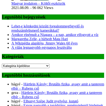
Magyar irodalom – Költői eszközök
2021.08.09.
- 96 062 Views
Legutóbbi bejegyzések
Lehet-e kémkedni közúti forgalommegfigyelő és
rendszámfelismerő kamerákkal?
Amikor elnémult a Niagara – a nap, amikor elfogyott a víz
Margaretha Zelle, a hírhedt Mata Hari
A Wikipédia alapítója, Jimmy Wales 60 éves
A világ legnagyobb egynapos fesztiválja
Kategóriák
Kategóriák
Legutóbbi hozzászólások
hágyé
-
Härtlein Károly: Brutális fizika, avagy amit a tanterem
elbír – Rubens cső
geza
-
Härtlein Károly: Brutális fizika, avagy amit a tanterem
elbír – Rubens cső
hágyé
-
Elhunyt Szépe Judit nyelvész, kutató
hágyé
-
Egyre nagyobb a tanárhiány, reménytelenül hirdetnek