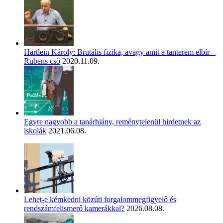
Härtlein Károly: Brutális fizika, avagy amit a tanterem elbír –
Rubens cső
2020.11.09.
Egyre nagyobb a tanárhiány, reménytelenül hirdetnek az
iskolák
2021.06.08.
Lehet-e kémkedni közúti forgalommegfigyelő és
rendszámfelismerő kamerákkal?
2026.08.08.