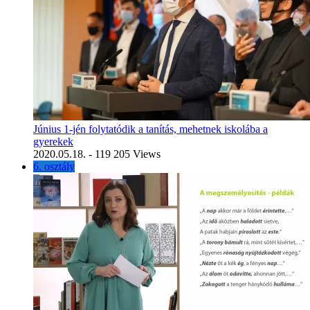
Június 1-jén folytatódik a tanítás, mehetnek iskolába a
gyerekek
2020.05.18.
- 119 205 Views
6. osztály