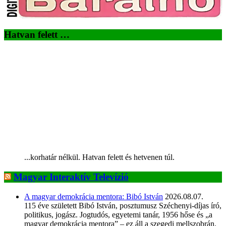
Hatvan felett …
...korhatár nélkül. Hatvan felett és hetvenen túl.
Magyar Interaktív Televízió
A magyar demokrácia mentora: Bibó István
2026.08.07.
115 éve született Bibó István, posztumusz Széchenyi-díjas író,
politikus, jogász. Jogtudós, egyetemi tanár, 1956 hőse és „a
magyar demokrácia mentora” – ez áll a szegedi mellszobrán.