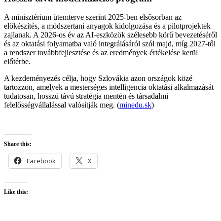
A minisztérium ütemterve szerint 2025-ben elsősorban az
előkészítés, a módszertani anyagok kidolgozása és a pilotprojektek
zajlanak. A 2026-os év az AI-eszközök szélesebb körű bevezetéséről
és az oktatási folyamatba való integrálásáról szól majd, míg 2027-től
a rendszer továbbfejlesztése és az eredmények értékelése kerül
előtérbe.
A kezdeményezés célja, hogy Szlovákia azon országok közé
tartozzon, amelyek a mesterséges intelligencia oktatási alkalmazását
tudatosan, hosszú távú stratégia mentén és társadalmi
felelősségvállalással valósítják meg. (
minedu.sk
)
Share this:
Facebook
X
Like this: