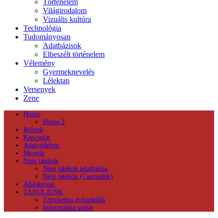
Történelem
Világirodalom
Vizuális kultúra
Technológia
Tudományosan
Adatbázisok
Elbeszélt történelem
Vélemény
Gyermeknevelés
Lélektan
Versenyek
Zene
Home
Home 2
Rólunk
Kapcsolat
Adatvédelem
Mesetár
Népi játékok
Népi játékok adatbázisa
Népi játékok (Csemadok)
Álláskereső
TANULJUNK
Történelmi évfordulók
Informatika szótár