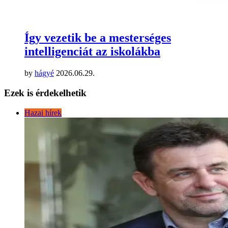
Így vezetik be a mesterséges
intelligenciát az iskolákba
by
hágyé
2026.06.29.
Ezek is érdekelhetik
Hazai hírek