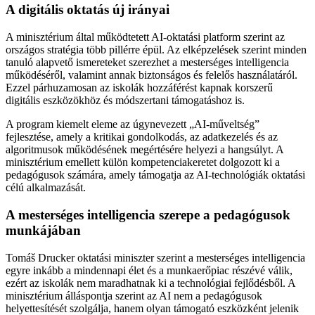
A digitális oktatás új irányai
A minisztérium által működtetett AI-oktatási platform szerint az
országos stratégia több pillérre épül. Az elképzelések szerint minden
tanuló alapvető ismereteket szerezhet a mesterséges intelligencia
működéséről, valamint annak biztonságos és felelős használatáról.
Ezzel párhuzamosan az iskolák hozzáférést kapnak korszerű
digitális eszközökhöz és módszertani támogatáshoz is.
A program kiemelt eleme az úgynevezett „AI-műveltség”
fejlesztése, amely a kritikai gondolkodás, az adatkezelés és az
algoritmusok működésének megértésére helyezi a hangsúlyt. A
minisztérium emellett külön kompetenciakeretet dolgozott ki a
pedagógusok számára, amely támogatja az AI-technológiák oktatási
célú alkalmazását.
A mesterséges intelligencia szerepe a pedagógusok
munkájában
Tomáš Drucker oktatási miniszter szerint a mesterséges intelligencia
egyre inkább a mindennapi élet és a munkaerőpiac részévé válik,
ezért az iskolák nem maradhatnak ki a technológiai fejlődésből. A
minisztérium álláspontja szerint az AI nem a pedagógusok
helyettesítését szolgálja, hanem olyan támogató eszközként jelenik