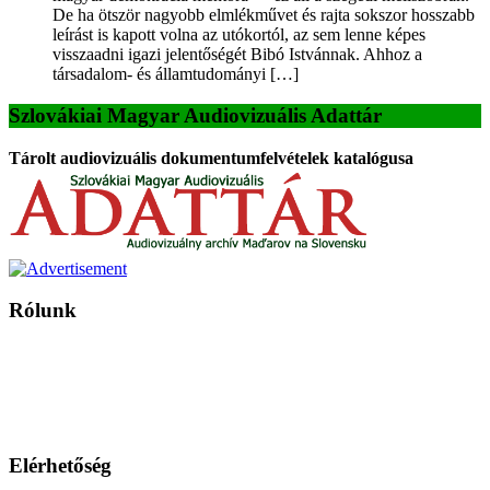
De ha ötször nagyobb elmlékművet és rajta sokszor hosszabb
leírást is kapott volna az utókortól, az sem lenne képes
visszaadni igazi jelentőségét Bibó Istvánnak. Ahhoz a
társadalom- és államtudományi […]
Szlovákiai Magyar Audiovizuális Adattár
Tárolt audiovizuális dokumentumfelvételek katalógusa
Rólunk
A Magyar Iskola a szlovákiai magyar iskolák, tanárok, szülők és
persze a diákok fóruma
Ezen az oldalon esetenként olyan írások jelennek meg, amelyek a hagyományos iskolafelfogástól eltérő
mintákat népszerűsítenek. Ennek következtében előfordulhat, hogy az idetévedő kiskorú felhasználók
látóköre gyorsabban szélesedik, mint azt a szülők esetleg szeretnék.
Elérhetőség