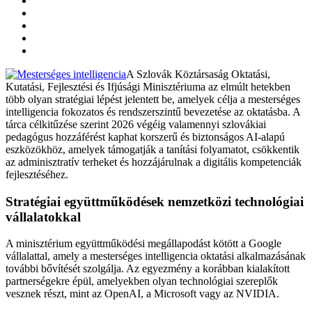
A Szlovák Köztársaság Oktatási,
Kutatási, Fejlesztési és Ifjúsági Minisztériuma az elmúlt hetekben
több olyan stratégiai lépést jelentett be, amelyek célja a mesterséges
intelligencia fokozatos és rendszerszintű bevezetése az oktatásba. A
tárca célkitűzése szerint 2026 végéig valamennyi szlovákiai
pedagógus hozzáférést kaphat korszerű és biztonságos AI-alapú
eszközökhöz, amelyek támogatják a tanítási folyamatot, csökkentik
az adminisztratív terheket és hozzájárulnak a digitális kompetenciák
fejlesztéséhez.
Stratégiai együttműködések nemzetközi technológiai
vállalatokkal
A minisztérium együttműködési megállapodást kötött a Google
vállalattal, amely a mesterséges intelligencia oktatási alkalmazásának
további bővítését szolgálja. Az egyezmény a korábban kialakított
partnerségekre épül, amelyekben olyan technológiai szereplők
vesznek részt, mint az OpenAI, a Microsoft vagy az NVIDIA.