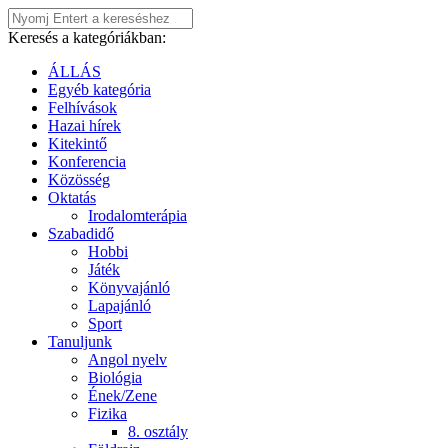
Keresés a kategóriákban:
ÁLLÁS
Egyéb kategória
Felhívások
Hazai hírek
Kitekintő
Konferencia
Közösség
Oktatás
Irodalomterápia
Szabadidő
Hobbi
Játék
Könyvajánló
Lapajánló
Sport
Tanuljunk
Angol nyelv
Biológia
Ének/Zene
Fizika
8. osztály