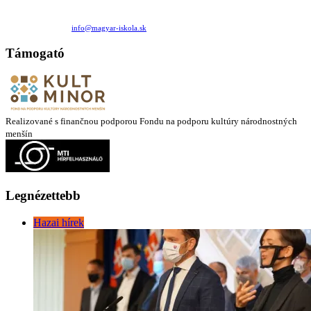
Családi Kör Egyesület/Združenie rod. kruhov
Medzilaborecká 17, 82101 Bratislava
+421 911 732 190 |
info@magyar-iskola.sk
Támogató
Realizované s finančnou podporou Fondu na podporu kultúry národnostných
menšín
Legnézettebb
Hazai hírek