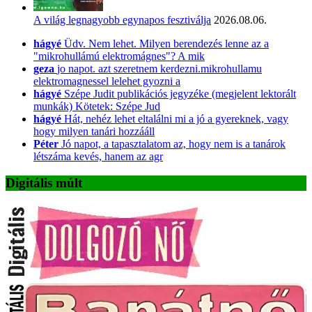
A világ legnagyobb egynapos fesztiválja
2026.08.06.
hágyé
Üdv. Nem lehet. Milyen berendezés lenne az a
"mikrohullámú elektromágnes"? A mik
geza
jo napot. azt szeretnem kerdezni.mikrohullamu
elektromagnessel lelehet gyozni a
hágyé
Szépe Judit publikációs jegyzéke (megjelent lektorált
munkák) Kötetek: Szépe Jud
hágyé
Hát, nehéz lehet eltalálni mi a jó a gyereknek, vagy
hogy milyen tanári hozzááll
Péter
Jó napot, a tapasztalatom az, hogy nem is a tanárok
létszáma kevés, hanem az agr
Digitális múlt