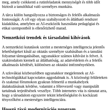
meg, amely csökkenti a rutinfeladatok mennyiségét és több időt
biztosít a tanulókkal való személyes munkára.
A tárca külön hangsúlyozza a biztonságos és felelős alkalmazás
fontosságát. A cél egy olyan szabályozott és átlátható rendszer
kialakítása, amelyben az AI-eszközök használata pedagógiai és
etikai szempontból is ellenőrizhető marad.
Nemzetközi trendek és társadalmi kihívások
A nemzetközi kutatások szerint a mesterséges intelligencia jelentős
lehetőségeket kínál az oktatás személyre szabásában és a tanulási
folyamat támogatásában, ugyanakkor számos kihívást is felvet. A
szakirodalom kiemeli az átláthatóság, az adatvédelem és a felelős
alkalmazás kérdését, különösen az oktatási intézményekben.
A szlovákiai közbeszédben ugyanakkor megjelennek az AI-
technológiákkal kapcsolatos aggodalmak is. A közösségi felületeken
és szakmai fórumokon gyakran felmerül a munkahelyek
átalakulásának kérdése, valamint a félrevezető vagy manipulált
tartalmak terjedésének veszélye. Több internetes vita is rámutat arra,
hogy a társadalom egyszerre tekint lehetőségként és kockázati
tényezőként a mesterséges intelligenciára.
Hosszú távú modernizációs program