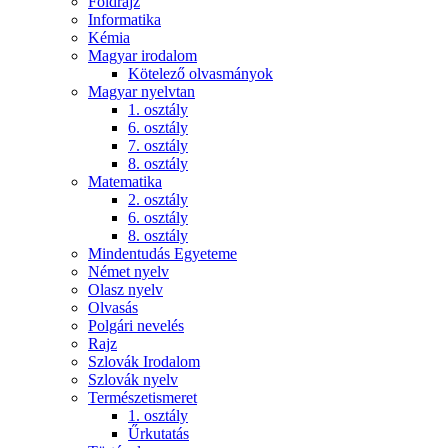
Földrajz
Informatika
Kémia
Magyar irodalom
Kötelező olvasmányok
Magyar nyelvtan
1. osztály
6. osztály
7. osztály
8. osztály
Matematika
2. osztály
6. osztály
8. osztály
Mindentudás Egyeteme
Német nyelv
Olasz nyelv
Olvasás
Polgári nevelés
Rajz
Szlovák Irodalom
Szlovák nyelv
Természetismeret
1. osztály
Űrkutatás