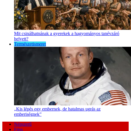
Mit csinálhatnának a gyerekek a hagyományos tanévzáró
helyett?
Természetismeret
„Kis lépés egy embernek, de hatalmas ugrás az
emberiségnek”
Népszerű
Friss