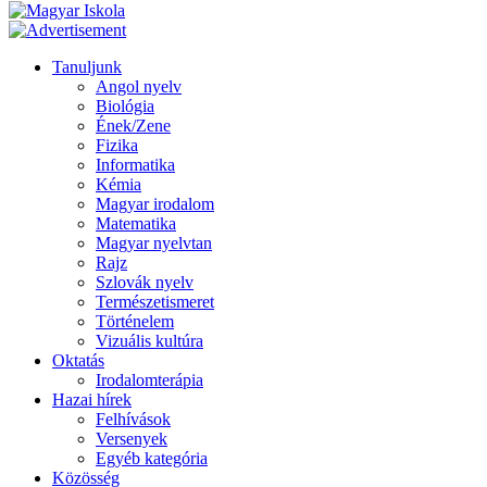
Tanuljunk
Angol nyelv
Biológia
Ének/Zene
Fizika
Informatika
Kémia
Magyar irodalom
Matematika
Magyar nyelvtan
Rajz
Szlovák nyelv
Természetismeret
Történelem
Vizuális kultúra
Oktatás
Irodalomterápia
Hazai hírek
Felhívások
Versenyek
Egyéb kategória
Közösség