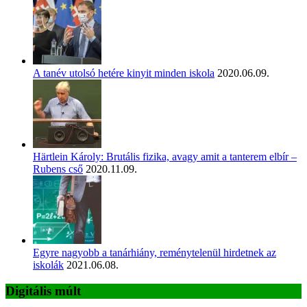
A tanév utolsó hetére kinyit minden iskola
2020.06.09.
Härtlein Károly: Brutális fizika, avagy amit a tanterem elbír –
Rubens cső
2020.11.09.
Egyre nagyobb a tanárhiány, reménytelenül hirdetnek az
iskolák
2021.06.08.
Digitális múlt