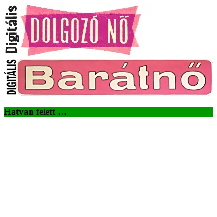
Hatvan felett …