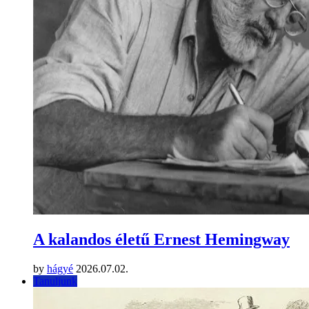
A kalandos életű Ernest Hemingway
by
hágyé
2026.07.02.
Tanuljunk