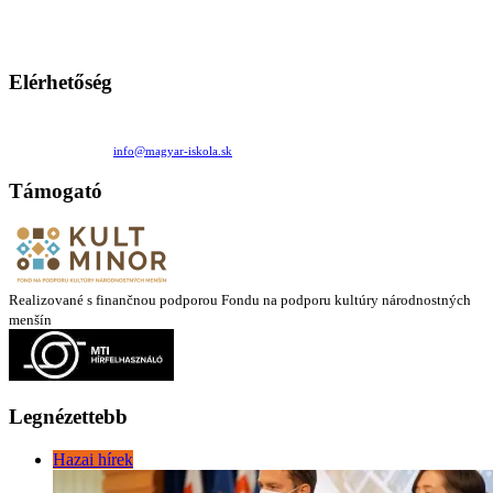
Ezen az oldalon esetenként olyan írások jelennek meg, amelyek a hagyományos iskolafelfogástól eltérő
mintákat népszerűsítenek. Ennek következtében előfordulhat, hogy az idetévedő kiskorú felhasználók
látóköre gyorsabban szélesedik, mint azt a szülők esetleg szeretnék.
Elérhetőség
Családi Kör Egyesület/Združenie rod. kruhov
Medzilaborecká 17, 82101 Bratislava
+421 911 732 190 |
info@magyar-iskola.sk
Támogató
Realizované s finančnou podporou Fondu na podporu kultúry národnostných
menšín
Legnézettebb
Hazai hírek