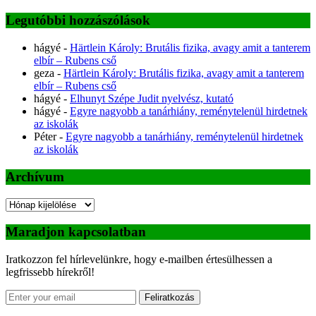
Legutóbbi hozzászólások
hágyé
-
Härtlein Károly: Brutális fizika, avagy amit a tanterem
elbír – Rubens cső
geza
-
Härtlein Károly: Brutális fizika, avagy amit a tanterem
elbír – Rubens cső
hágyé
-
Elhunyt Szépe Judit nyelvész, kutató
hágyé
-
Egyre nagyobb a tanárhiány, reménytelenül hirdetnek
az iskolák
Péter
-
Egyre nagyobb a tanárhiány, reménytelenül hirdetnek
az iskolák
Archívum
Archívum
Maradjon kapcsolatban
Iratkozzon fel hírlevelünkre, hogy e-mailben értesülhessen a
legfrissebb hírekről!
Feliratkozás