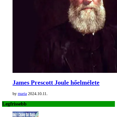
James Prescott Joule hőelmélete
by
maria
2024.10.11.
Legfrissebb