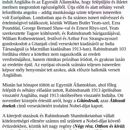
indult Angliába és az Egyesült Államokba, hogy felépüljön és ihletet
merítsen megromlott egészségéből. Útja előtt és alatt néhány versét
lefordította angolra – addig munkássága szinte teljesen ismeretlen
volt Európában. Londonban apa és fia számos ismert művésszel és
értelmiségivel találkozott, köztük William Butler Yeats-szel, Ezra
Pounddal, George Bernard Shaw-val és Ernest Rhys-szel. Yeats
szerkesztette Tagore költészetét, és Rabindranath házigazdájával,
William Rothensteinnel, festővel és Arthur Fox Strangwaysszel
gondoskodott a Gitanjali című verseskötet kiadásáról az India
Társaságnál (a Macmillan kiadásában 1913-ban). Rabindranath 103
fordítása ehhez a kötethez nem ragaszkodik az eredeti
versformájához, hanem ritmikus prózában íródott, és gyakran lazán
az eredetire épül. Az európai olvasók számára teljesen ismeretlen
képsor mély benyomást tett azokra, akik először hallották verseit
Angliában.
Miután hat hónapot töltött az Egyesült Államokban, ahol főleg
felépült és néhány előadást tartott, Rabindranath 1913 áprilisában
visszatért Angliába, majd 1913 októberében visszatért Indiába. Ott
november közepén értesült arról, hogy a
Gítándzsali,
azaz
Áldozati
énekek
című verseskötetért irodalmi Nobel-díjat kapott.
A kiterjedt utazások és Rabindranath Shantiniketanban vállalt
kötelezettségei ellenére számos mű született a Nobel-díjat követő
évtizedekben, köztük két nagy regény (
Négy rész, Otthon és kívül;