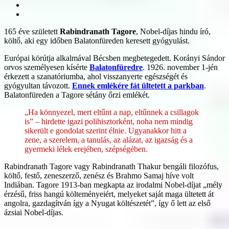
165 éve született
Rabindranath Tagore
, Nobel-díjas hindu író,
költő, aki egy időben Balatonfüreden keresett gyógyulást.
Európai körútja alkalmával Bécsben megbetegedett. Korányi Sándor
orvos személyesen kísérte
Balatonfüredre
. 1926. november 1-jén
érkezett a szanatóriumba, ahol visszanyerte egészségét és
gyógyultan távozott.
Ennek emlékére fát ültetett a parkban
.
Balatonfüreden a Tagore sétány őrzi emlékét.
„Ha könnyezel, mert eltűnt a nap, eltűnnek a csillagok
is” – hirdette igazi polihisztorként, noha nem mindig
sikerült e gondolat szerint élnie. Ugyanakkor hitt a
zene, a szerelem, a tanulás, az alázat, az igazság és a
gyermeki lélek erejében, szépségében.
Rabindranath Tagore vagy Rabindranath Thakur bengáli filozófus,
költő, festő, zeneszerző, zenész és Brahmo Samaj híve volt
Indiában. Tagore 1913-ban megkapta az irodalmi Nobel-díjat „mély
érzésű, friss hangú költeményeiért, melyeket saját maga ültetett át
angolra, gazdagítván így a Nyugat költészetét”, így ő lett az első
ázsiai Nobel-díjas.