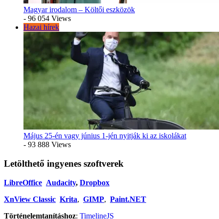
Magyar irodalom – Költői eszközök
- 96 054 Views
Hazai hírek
Május 25-én vagy június 1-jén nyitják ki az iskolákat
- 93 888 Views
Letölthető ingyenes szoftverek
LibreOffice
Audacity
,
Dropbox
XnView Classic
Krita
,
GIMP
,
Paint.NET
Történelemtanításhoz
:
TimelineJS