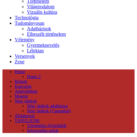
Történelem
Világirodalom
Vizuális kultúra
Technológia
Tudományosan
Adatbázisok
Elbeszélt történelem
Vélemény
Gyermeknevelés
Lélektan
Versenyek
Zene
Home
Home 2
Rólunk
Kapcsolat
Adatvédelem
Mesetár
Népi játékok
Népi játékok adatbázisa
Népi játékok (Csemadok)
Álláskereső
TANULJUNK
Történelmi évfordulók
Informatika szótár