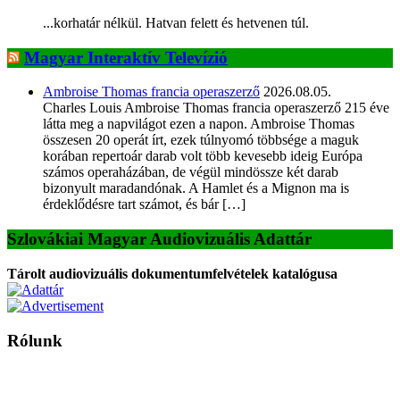
...korhatár nélkül. Hatvan felett és hetvenen túl.
Magyar Interaktív Televízió
Ambroise Thomas francia operaszerző
2026.08.05.
Charles Louis Ambroise Thomas francia operaszerző 215 éve
látta meg a napvilágot ezen a napon. Ambroise Thomas
összesen 20 operát írt, ezek túlnyomó többsége a maguk
korában repertoár darab volt több kevesebb ideig Európa
számos operaházában, de végül mindössze két darab
bizonyult maradandónak. A Hamlet és a Mignon ma is
érdeklődésre tart számot, és bár […]
Szlovákiai Magyar Audiovizuális Adattár
Tárolt audiovizuális dokumentumfelvételek katalógusa
Rólunk
A Magyar Iskola a szlovákiai magyar iskolák, tanárok, szülők és
persze a diákok fóruma