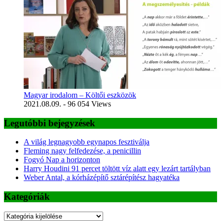
Magyar irodalom – Költői eszközök
2021.08.09.
- 96 054 Views
Legutóbbi bejegyzések
A világ legnagyobb egynapos fesztiválja
Fleming nagy felfedezése, a penicillin
Fogyó Nap a horizonton
Harry Houdini 91 percet töltött víz alatt egy lezárt tartályban
Weber Antal, a kórházépítő sztárépítész hagyatéka
Kategóriák
Kategóriák