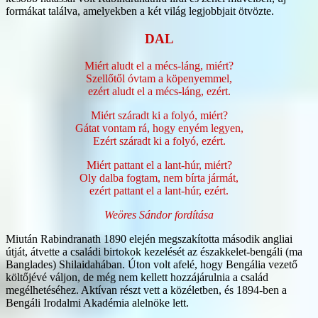
formákat találva, amelyekben a két világ legjobbjait ötvözte.
DAL
Miért aludt el a mécs-láng, miért?
Szellőtől óvtam a köpenyemmel,
ezért aludt el a mécs-láng, ezért.
Miért száradt ki a folyó, miért?
Gátat vontam rá, hogy enyém legyen,
Ezért száradt ki a folyó, ezért.
Miért pattant el a lant-húr, miért?
Oly dalba fogtam, nem bírta jármát,
ezért pattant el a lant-húr, ezért.
Weöres Sándor fordítása
Miután Rabindranath 1890 elején megszakította második angliai
útját, átvette a családi birtokok kezelését az északkelet-bengáli (ma
Banglades) Shilaidahában. Úton volt afelé, hogy Bengália vezető
költőjévé váljon, de még nem kellett hozzájárulnia a család
megélhetéséhez. Aktívan részt vett a közéletben, és 1894-ben a
Bengáli Irodalmi Akadémia alelnöke lett.