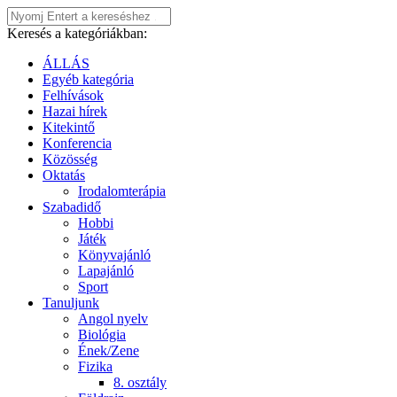
Keresés a kategóriákban:
ÁLLÁS
Egyéb kategória
Felhívások
Hazai hírek
Kitekintő
Konferencia
Közösség
Oktatás
Irodalomterápia
Szabadidő
Hobbi
Játék
Könyvajánló
Lapajánló
Sport
Tanuljunk
Angol nyelv
Biológia
Ének/Zene
Fizika
8. osztály