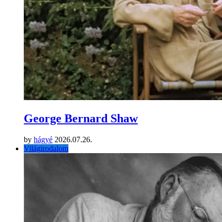
George Bernard Shaw
by
hágyé
2026.07.26.
Világirodalom