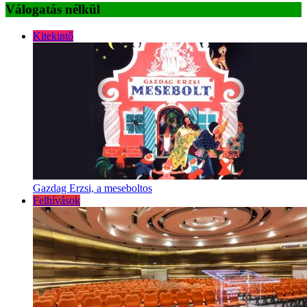
Válogatás nélkül
Kitekintő
Gazdag Erzsi, a meseboltos
Felhívások