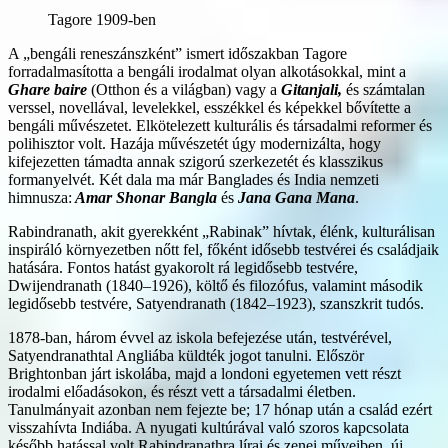
Tagore 1909-ben
A „bengáli reneszánszként” ismert időszakban Tagore
forradalmasította a bengáli irodalmat olyan alkotásokkal, mint a
Ghare baire
(Otthon és a világban) vagy a
Gitanjali,
és számtalan
verssel, novellával, levelekkel, esszékkel és képekkel bővítette a
bengáli művészetet. Elkötelezett kulturális és társadalmi reformer és
polihisztor volt. Hazája művészetét úgy modernizálta, hogy
kifejezetten támadta annak szigorú szerkezetét és klasszikus
formanyelvét. Két dala ma már Banglades és India nemzeti
himnusza:
Amar Shonar Bangla
és
Jana Gana Mana
.
Rabindranath, akit gyerekként „Rabinak” hívtak, élénk, kulturálisan
inspiráló környezetben nőtt fel, főként idősebb testvérei és családjaik
hatására. Fontos hatást gyakorolt rá ​​legidősebb testvére,
Dwijendranath (1840–1926), költő és filozófus, valamint második
legidősebb testvére, Satyendranath (1842–1923), szanszkrit tudós.
1878-ban, három évvel az iskola befejezése után, testvérével,
Satyendranathtal Angliába küldték jogot tanulni. Először
Brightonban járt iskolába, majd a londoni egyetemen vett részt
irodalmi előadásokon, és részt vett a társadalmi életben.
Tanulmányait azonban nem fejezte be; 17 hónap után a család ezért
visszahívta Indiába. A nyugati kultúrával való szoros kapcsolata
később hatással volt Rabindranathra lírai és zenei műveiben, új