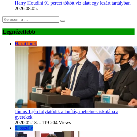
Harry Houdini 91 percet töltött víz alatt egy lezárt tartályban
2026.08.05.
Legnézettebb
Hazai hírek
Június 1-jén folytatódik a tanítás, mehetnek iskolába a
gyerekek
2020.05.18.
- 119 204 Views
6. osztály