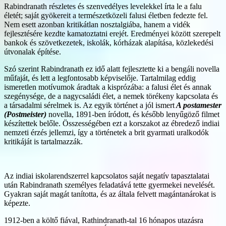
Rabindranath részletes és szenvedélyes levelekkel írta le a falu
életét; saját gyökereit a természetközeli falusi életben fedezte fel.
Nem esett azonban kritikátlan nosztalgiába, hanem a vidék
fejlesztésére kezdte kamatoztatni erejét. Eredményei között szerepelt
bankok és szövetkezetek, iskolák, kórházak alapítása, közlekedési
útvonalak építése.
Szó szerint Rabindranath ez idő alatt fejlesztette ki a bengáli novella
műfaját, és lett a legfontosabb képviselője. Tartalmilag eddig
ismeretlen motívumok áradtak a kisprózába: a falusi élet és annak
szegénysége, de a nagycsaládi élet, a nemek törékeny kapcsolata és
a társadalmi sérelmek is. Az egyik történet a jól ismert
A postamester
(Postmeister)
novella, 1891-ben íródott, és később lenyűgöző filmet
készítettek belőle. Összességében ezt a korszakot az ébredező indiai
nemzeti érzés jellemzi, így a történetek a brit gyarmati uralkodók
kritikáját is tartalmazzák.
Az indiai iskolarendszerrel kapcsolatos saját negatív tapasztalatai
után Rabindranath személyes feladatává tette gyermekei nevelését.
Gyakran saját magát tanította, és az általa felvett magántanárokat is
képezte.
1912-ben a költő fiával, Rathindranath-tal 16 hónapos utazásra