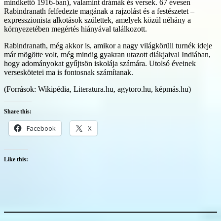
mindkettő 1916-ban), valamint drámák és versek. 67 évesen
Rabindranath felfedezte magának a rajzolást és a festészetet –
expresszionista alkotások születtek, amelyek közül néhány a
környezetében megértés hiányával találkozott.
Rabindranath, még akkor is, amikor a nagy világkörüli turnék ideje
már mögötte volt, még mindig gyakran utazott diákjaival Indiában,
hogy adományokat gyűjtsön iskolája számára. Utolsó éveinek
verseskötetei ma is fontosnak számítanak.
(Források: Wikipédia, Literatura.hu, agytoro.hu, képmás.hu)
Share this:
Facebook
X
Like this: