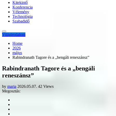
Kitekintő
Konferencia
Vélemény
Technológia
Szabadidő
Világirodalom
Home
2026
május
Rabindranath Tagore és a „bengáli reneszánsz”
Rabindranath Tagore és a „bengáli
reneszánsz”
by
maria
2026.05.07.
42 Views
Megosztás: