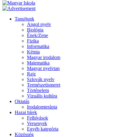
Tanuljunk
Angol nyelv
Biológia
Ének/Zene
Fizika
Informatika
Kémia
Magyar irodalom
Matematika
Magyar nyelvtan
Rajz
Szlovák nyelv
Természetismeret
Történelem
Vizuális kultúra
Oktatás
Irodalomterápia
Hazai hírek
Felhívások
Versenyek
Egyéb kategória
Közösség