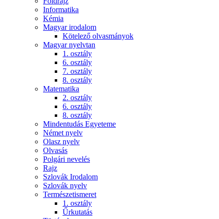
Földrajz
Informatika
Kémia
Magyar irodalom
Kötelező olvasmányok
Magyar nyelvtan
1. osztály
6. osztály
7. osztály
8. osztály
Matematika
2. osztály
6. osztály
8. osztály
Mindentudás Egyeteme
Német nyelv
Olasz nyelv
Olvasás
Polgári nevelés
Rajz
Szlovák Irodalom
Szlovák nyelv
Természetismeret
1. osztály
Űrkutatás