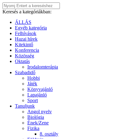
Keresés a kategóriákban:
ÁLLÁS
Egyéb kategória
Felhívások
Hazai hírek
Kitekintő
Konferencia
Közösség
Oktatás
Irodalomterápia
Szabadidő
Hobbi
Játék
Könyvajánló
Lapajánló
Sport
Tanuljunk
Angol nyelv
Biológia
Ének/Zene
Fizika
8. osztály