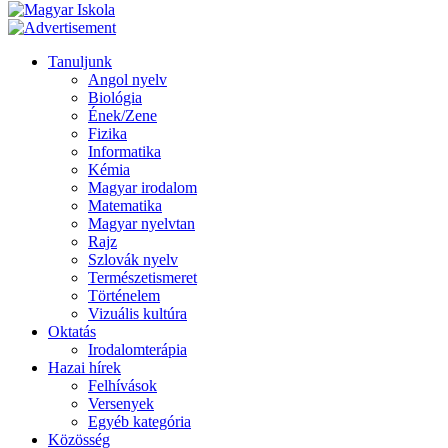
Tanuljunk
Angol nyelv
Biológia
Ének/Zene
Fizika
Informatika
Kémia
Magyar irodalom
Matematika
Magyar nyelvtan
Rajz
Szlovák nyelv
Természetismeret
Történelem
Vizuális kultúra
Oktatás
Irodalomterápia
Hazai hírek
Felhívások
Versenyek
Egyéb kategória
Közösség