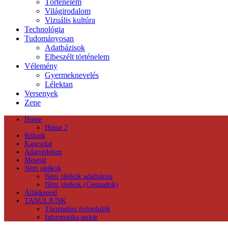
Történelem
Világirodalom
Vizuális kultúra
Technológia
Tudományosan
Adatbázisok
Elbeszélt történelem
Vélemény
Gyermeknevelés
Lélektan
Versenyek
Zene
Home
Home 2
Rólunk
Kapcsolat
Adatvédelem
Mesetár
Népi játékok
Népi játékok adatbázisa
Népi játékok (Csemadok)
Álláskereső
TANULJUNK
Történelmi évfordulók
Informatika szótár