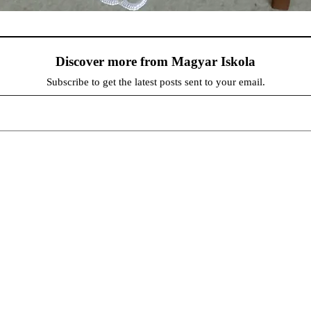
Discover more from Magyar Iskola
Subscribe to get the latest posts sent to your email.
persze a diákok fóruma
at népszerűsítenek. Ennek következtében előfordulhat, hogy az idetévedő kiskorú felhasználók látóköre gyorsabb