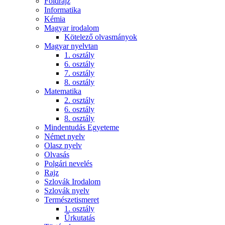
Földrajz
Informatika
Kémia
Magyar irodalom
Kötelező olvasmányok
Magyar nyelvtan
1. osztály
6. osztály
7. osztály
8. osztály
Matematika
2. osztály
6. osztály
8. osztály
Mindentudás Egyeteme
Német nyelv
Olasz nyelv
Olvasás
Polgári nevelés
Rajz
Szlovák Irodalom
Szlovák nyelv
Természetismeret
1. osztály
Űrkutatás