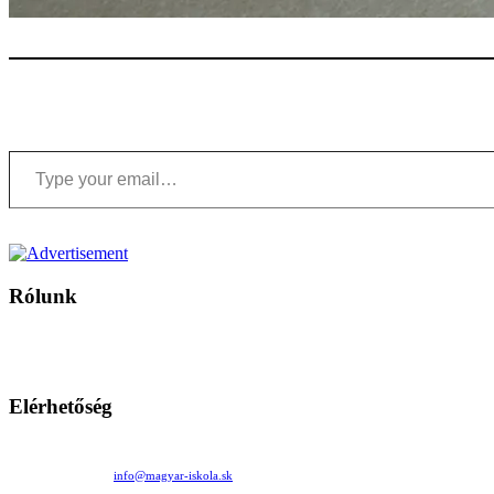
Type your email…
Rólunk
A Magyar Iskola a szlovákiai magyar iskolák, tanárok, szülők és 
Ezen az oldalon esetenként olyan írások jelennek meg, amelyek a hagyományos iskolafelfogástól eltérő minták
Elérhetőség
Családi Kör Egyesület/Združenie rod. kruhov
Medzilaborecká 17, 82101 Bratislava
+421 911 732 190 |
info@magyar-iskola.sk