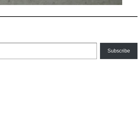
Subscribe
an szélesedik, mint azt a szülők esetleg szeretnék.