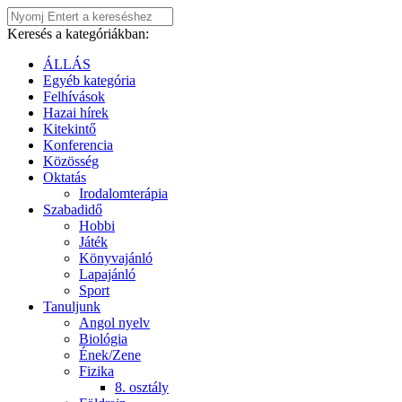
Keresés a kategóriákban:
ÁLLÁS
Egyéb kategória
Felhívások
Hazai hírek
Kitekintő
Konferencia
Közösség
Oktatás
Irodalomterápia
Szabadidő
Hobbi
Játék
Könyvajánló
Lapajánló
Sport
Tanuljunk
Angol nyelv
Biológia
Ének/Zene
Fizika
8. osztály