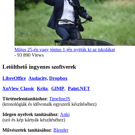
Május 25-én vagy június 1-jén nyitják ki az iskolákat
- 93 890 Views
Letölthető ingyenes szoftverek
LibreOffice
Audacity
,
Dropbox
XnView Classic
Krita
,
GIMP
,
Paint.NET
Történelemtanításhoz
:
TimelineJS
(kronológiák és idővonalk egyszerű készítéséhez)
Idegen nyelvek tanításához
:
Anki
(szó és kép kártyák készítéséhez)
Művészetek tanításához
:
Blender