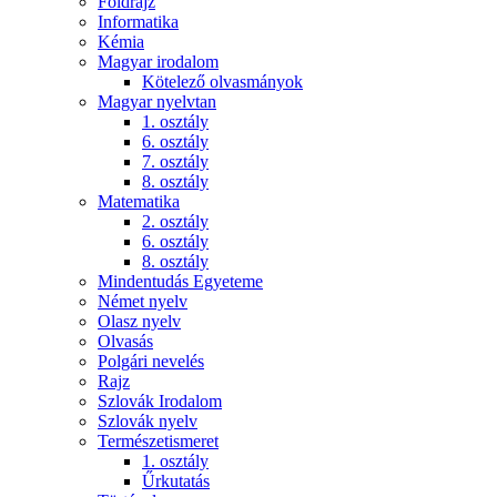
Földrajz
Informatika
Kémia
Magyar irodalom
Kötelező olvasmányok
Magyar nyelvtan
1. osztály
6. osztály
7. osztály
8. osztály
Matematika
2. osztály
6. osztály
8. osztály
Mindentudás Egyeteme
Német nyelv
Olasz nyelv
Olvasás
Polgári nevelés
Rajz
Szlovák Irodalom
Szlovák nyelv
Természetismeret
1. osztály
Űrkutatás