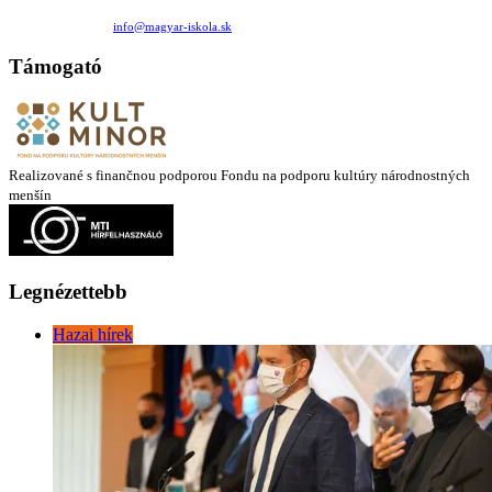
Medzilaborecká 17, 82101 Bratislava
+421 911 732 190 |
info@magyar-iskola.sk
Támogató
Realizované s finančnou podporou Fondu na podporu kultúry národnostných
menšín
Legnézettebb
Hazai hírek