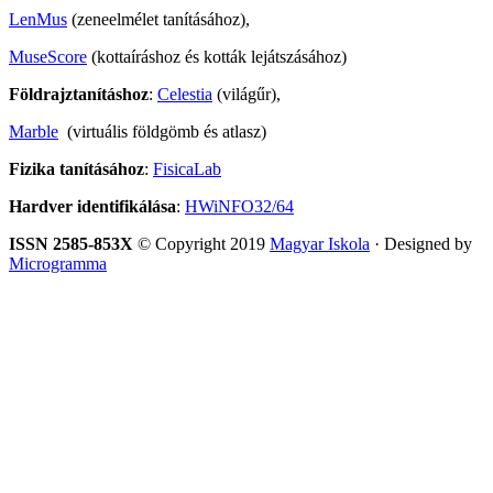
LenMus
(zeneelmélet tanításához),
MuseScore
(kottaíráshoz és kották lejátszásához)
Földrajztanításhoz
:
Celestia
(világűr),
Marble
(virtuális földgömb és atlasz)
Fizika tanításához
:
FisicaLab
Hardver identifikálása
:
HWiNFO32/64
ISSN 2585-853X
© Copyright 2019
Magyar Iskola
· Designed by
Microgramma