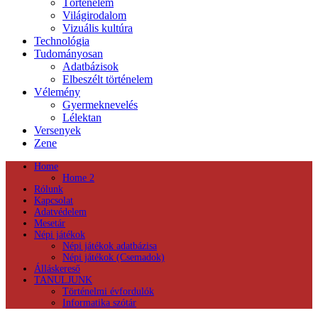
Történelem
Világirodalom
Vizuális kultúra
Technológia
Tudományosan
Adatbázisok
Elbeszélt történelem
Vélemény
Gyermeknevelés
Lélektan
Versenyek
Zene
Home
Home 2
Rólunk
Kapcsolat
Adatvédelem
Mesetár
Népi játékok
Népi játékok adatbázisa
Népi játékok (Csemadok)
Álláskereső
TANULJUNK
Történelmi évfordulók
Informatika szótár