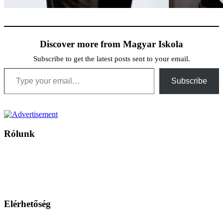
Discover more from Magyar Iskola
Subscribe to get the latest posts sent to your email.
Type your email…
Subscribe
Rólunk
A Magyar Iskola a szlovákiai magyar iskolák, tanárok, szülők és
persze a diákok fóruma
Ezen az oldalon esetenként olyan írások jelennek meg, amelyek a hagyományos iskolafelfogástól eltérő
mintákat népszerűsítenek. Ennek következtében előfordulhat, hogy az idetévedő kiskorú felhasználók
látóköre gyorsabban szélesedik, mint azt a szülők esetleg szeretnék.
Elérhetőség
Családi Kör Egyesület/Združenie rod. kruhov