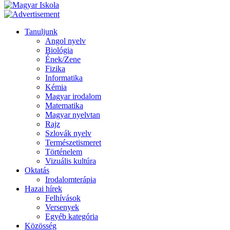
Tanuljunk
Angol nyelv
Biológia
Ének/Zene
Fizika
Informatika
Kémia
Magyar irodalom
Matematika
Magyar nyelvtan
Rajz
Szlovák nyelv
Természetismeret
Történelem
Vizuális kultúra
Oktatás
Irodalomterápia
Hazai hírek
Felhívások
Versenyek
Egyéb kategória
Közösség