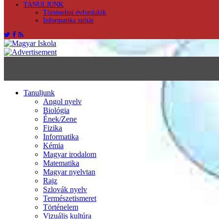
TANULJUNK
Történelmi évfordulók
Informatika szótár
Tanuljunk
Angol nyelv
Biológia
Ének/Zene
Fizika
Informatika
Kémia
Magyar irodalom
Matematika
Magyar nyelvtan
Rajz
Szlovák nyelv
Természetismeret
Történelem
Vizuális kultúra