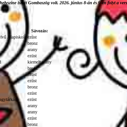
színe ismét Gombaszög volt. 2026. június 8-án és 9-én folyt a verse
Sávozás:
lvű Alapiskola
ezüst
bronz
arany
ezüst
d
kiemelt arany
bronz
ezüst
ezüst
bronz
ezüst
agytárkány
ezüst
arany
arany
ezüst
bronz