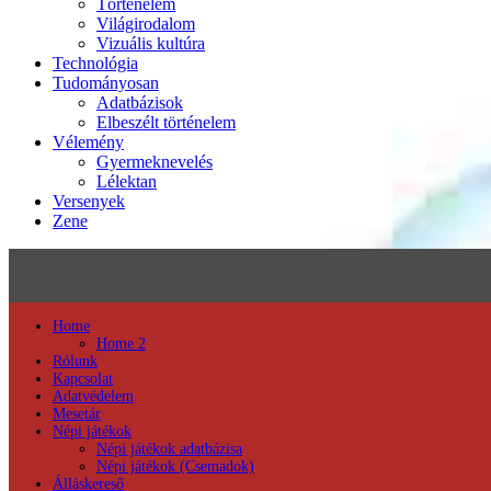
Történelem
Világirodalom
Vizuális kultúra
Technológia
Tudományosan
Adatbázisok
Elbeszélt történelem
Vélemény
Gyermeknevelés
Lélektan
Versenyek
Zene
Home
Home 2
Rólunk
Kapcsolat
Adatvédelem
Mesetár
Népi játékok
Népi játékok adatbázisa
Népi játékok (Csemadok)
Álláskereső