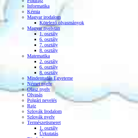
Földrajz
Informatika
Kémia
Magyar irodalom
Kötelező olvasmányok
Magyar nyelvtan
1. osztály
6. osztály
7. osztály
8. osztály
Matematika
2. osztály
6. osztály
8. osztály
Mindentudás Egyeteme
Német nyelv
Olasz nyelv
Olvasás
Polgári nevelés
Rajz
Szlovák Irodalom
Szlovák nyelv
Természetismeret
1. osztály
Űrkutatás