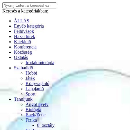
Keresés a kategóriákban:
ÁLLÁS
Egyéb kategória
Felhívások
Hazai hírek
Kitekintő
Konferencia
Közösség
Oktatás
Irodalomterápia
Szabadidő
Hobbi
Játék
Könyvajánló
Lapajánló
Sport
Tanuljunk
Angol nyelv
Biológia
Ének/Zene
Fizika
8. osztály