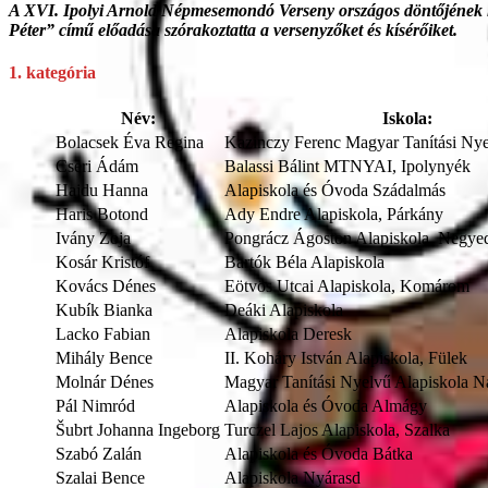
A XVI. Ipolyi Arnold Népmesemondó Verseny országos döntőjének hely
Péter” című előadása szórakoztatta a versenyzőket és kísérőiket.
1. kategória
Név:
Iskola:
Bolacsek Éva Regina
Kazinczy Ferenc Magyar Tanítási Nye
Cseri Ádám
Balassi Bálint MTNYAI, Ipolynyék
Hajdu Hanna
Alapiskola és Óvoda Szádalmás
Haris Botond
Ady Endre Alapiskola, Párkány
Ivány Zoja
Pongrácz Ágoston Alapiskola, Negye
Kosár Kristóf
Bartók Béla Alapiskola
Kovács Dénes
Eötvös Utcai Alapiskola, Komárom
Kubík Bianka
Deáki Alapiskola
Lacko Fabian
Alapiskola Deresk
Mihály Bence
II. Koháry István Alapiskola, Fülek
Molnár Dénes
Magyar Tanítási Nyelvű Alapiskola N
Pál Nimród
Alapiskola és Óvoda Almágy
Šubrt Johanna Ingeborg
Turczel Lajos Alapiskola, Szalka
Szabó Zalán
Alapiskola és Óvoda Bátka
Szalai Bence
Alapiskola Nyárasd