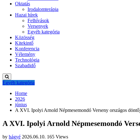
Oktatás
Irodalomterápia
Hazai hírek
Felhívások
Versenyek
Egyéb kategória
Közösség
Kitekintő
Konferencia
Vélemény
Technológia
Szabadidő
Egyéb kategória
Home
2026
június
A XVI. Ipolyi Arnold Népmesemondó Verseny országos döntő
A XVI. Ipolyi Arnold Népmesemondó Verse
by
hágyé
2026.06.10.
165 Views