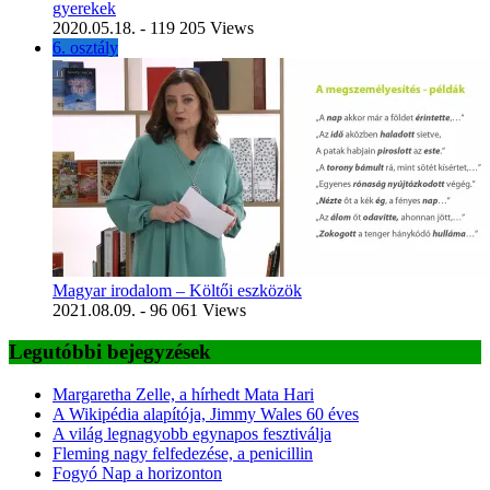
gyerekek
2020.05.18.
- 119 205 Views
6. osztály
Magyar irodalom – Költői eszközök
2021.08.09.
- 96 061 Views
Legutóbbi bejegyzések
Margaretha Zelle, a hírhedt Mata Hari
A Wikipédia alapítója, Jimmy Wales 60 éves
A világ legnagyobb egynapos fesztiválja
Fleming nagy felfedezése, a penicillin
Fogyó Nap a horizonton