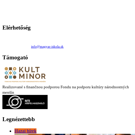
persze a diákok fóruma
Ezen az oldalon esetenként olyan írások jelennek meg, amelyek a hagyományos iskolafelfogástól eltérő
mintákat népszerűsítenek. Ennek következtében előfordulhat, hogy az idetévedő kiskorú felhasználók
látóköre gyorsabban szélesedik, mint azt a szülők esetleg szeretnék.
Elérhetőség
Családi Kör Egyesület/Združenie rod. kruhov
Medzilaborecká 17, 82101 Bratislava
+421 911 732 190 |
info@magyar-iskola.sk
Támogató
Realizované s finančnou podporou Fondu na podporu kultúry národnostných
menšín
Legnézettebb
Hazai hírek