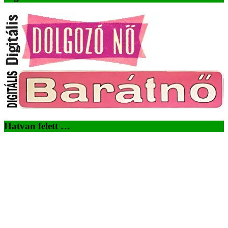
Hatvan felett …