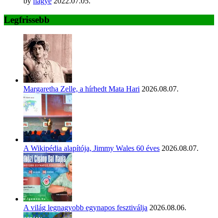
by
hágyé
2022.07.05.
Legfrissebb
Margaretha Zelle, a hírhedt Mata Hari
2026.08.07.
A Wikipédia alapítója, Jimmy Wales 60 éves
2026.08.07.
A világ legnagyobb egynapos fesztiválja
2026.08.06.