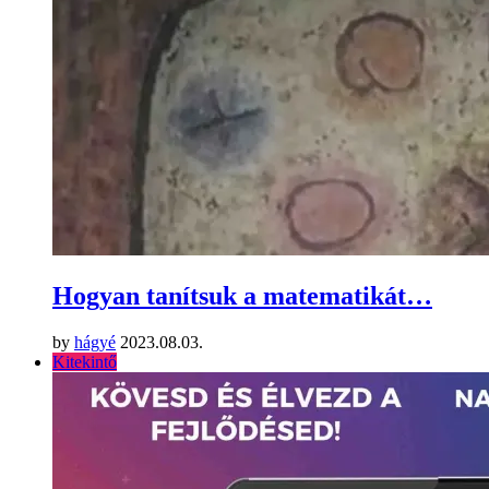
Hogyan tanítsuk a matematikát…
by
hágyé
2023.08.03.
Kitekintő