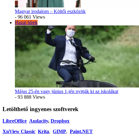
Magyar irodalom – Költői eszközök
- 96 061 Views
Hazai hírek
Május 25-én vagy június 1-jén nyitják ki az iskolákat
- 93 888 Views
Letölthető ingyenes szoftverek
LibreOffice
Audacity
,
Dropbox
XnView Classic
Krita
,
GIMP
,
Paint.NET