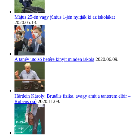
Május 25-én vagy június 1-jén nyitják ki az iskolákat
2020.05.13.
A tanév utolsó hetére kinyit minden iskola
2020.06.09.
Härtlein Károly: Brutális fizika, avagy amit a tanterem elbír –
Rubens cső
2020.11.09.