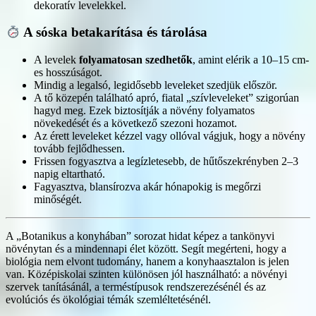
dekoratív levelekkel.
A sóska betakarítása és tárolása
A levelek
folyamatosan szedhetők
, amint elérik a 10–15 cm-
es hosszúságot.
Mindig a legalsó, legidősebb leveleket szedjük először.
A tő közepén található apró, fiatal „szívleveleket” szigorúan
hagyd meg. Ezek biztosítják a növény folyamatos
növekedését és a következő szezoni hozamot.
Az érett leveleket kézzel vagy ollóval vágjuk, hogy a növény
tovább fejlődhessen.
Frissen fogyasztva a legízletesebb, de hűtőszekrényben 2–3
napig eltartható.
Fagyasztva, blansírozva akár hónapokig is megőrzi
minőségét.
A „Botanikus a konyhában” sorozat hidat képez a tankönyvi
növénytan és a mindennapi élet között. Segít megérteni, hogy a
biológia nem elvont tudomány, hanem a konyhaasztalon is jelen
van. Középiskolai szinten különösen jól használható: a növényi
szervek tanításánál, a terméstípusok rendszerezésénél és az
evolúciós és ökológiai témák szemléltetésénél.