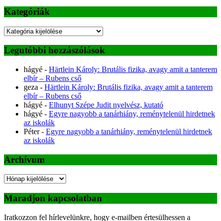
Kategóriák
Kategóriák
Legutóbbi hozzászólások
hágyé
-
Härtlein Károly: Brutális fizika, avagy amit a tanterem
elbír – Rubens cső
geza
-
Härtlein Károly: Brutális fizika, avagy amit a tanterem
elbír – Rubens cső
hágyé
-
Elhunyt Szépe Judit nyelvész, kutató
hágyé
-
Egyre nagyobb a tanárhiány, reménytelenül hirdetnek
az iskolák
Péter
-
Egyre nagyobb a tanárhiány, reménytelenül hirdetnek
az iskolák
Archívum
Archívum
Maradjon kapcsolatban
Iratkozzon fel hírlevelünkre, hogy e-mailben értesülhessen a