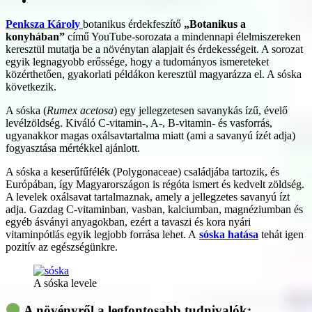
Penksza Károly
botanikus érdekfeszítő
„Botanikus a
konyhában”
című YouTube-sorozata a mindennapi élelmiszereken
keresztül mutatja be a növénytan alapjait és érdekességeit. A sorozat
egyik legnagyobb erőssége, hogy a tudományos ismereteket
közérthetően, gyakorlati példákon keresztül magyarázza el. A sóska
következik.
A sóska (
Rumex acetosa
) egy jellegzetesen savanykás ízű, évelő
levélzöldség. Kiváló C-vitamin-, A-, B-vitamin- és vasforrás,
ugyanakkor magas oxálsavtartalma miatt (ami a savanyú ízét adja)
fogyasztása mértékkel ajánlott.
A sóska a keserűfűfélék (Polygonaceae) családjába tartozik, és
Európában, így Magyarországon is régóta ismert és kedvelt zöldség.
A levelek oxálsavat tartalmaznak, amely a jellegzetes savanyú ízt
adja. Gazdag C-vitaminban, vasban, kalciumban, magnéziumban és
egyéb ásványi anyagokban, ezért a tavaszi és kora nyári
vitaminpótlás egyik legjobb forrása lehet. A
sóska hatása
tehát igen
pozitív az egészségünkre.
A sóska levele
A növényről a legfontosabb tudnivalók: