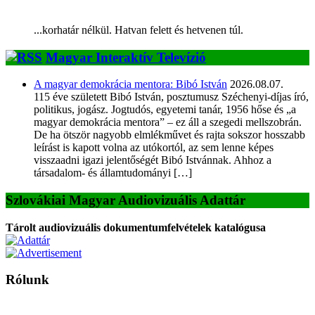
...korhatár nélkül. Hatvan felett és hetvenen túl.
Magyar Interaktív Televízió
A magyar demokrácia mentora: Bibó István
2026.08.07.
115 éve született Bibó István, posztumusz Széchenyi-díjas író,
politikus, jogász. Jogtudós, egyetemi tanár, 1956 hőse és „a
magyar demokrácia mentora” – ez áll a szegedi mellszobrán.
De ha ötször nagyobb elmlékművet és rajta sokszor hosszabb
leírást is kapott volna az utókortól, az sem lenne képes
visszaadni igazi jelentőségét Bibó Istvánnak. Ahhoz a
társadalom- és államtudományi […]
Szlovákiai Magyar Audiovizuális Adattár
Tárolt audiovizuális dokumentumfelvételek katalógusa
Rólunk
A Magyar Iskola a szlovákiai magyar iskolák, tanárok, szülők és