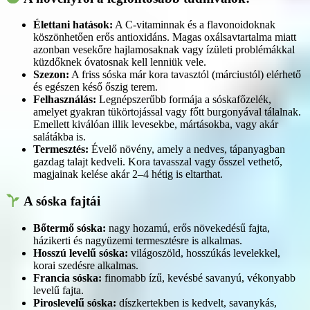
Élettani hatások:
A C-vitaminnak és a flavonoidoknak
köszönhetően erős antioxidáns. Magas oxálsavtartalma miatt
azonban vesekőre hajlamosaknak vagy ízületi problémákkal
küzdőknek óvatosnak kell lenniük vele.
Szezon:
A friss sóska már kora tavasztól (márciustól) elérhető
és egészen késő őszig terem.
Felhasználás:
Legnépszerűbb formája a sóskafőzelék,
amelyet gyakran tükörtojással vagy főtt burgonyával tálalnak.
Emellett kiválóan illik levesekbe, mártásokba, vagy akár
salátákba is.
Termesztés:
Évelő növény, amely a nedves, tápanyagban
gazdag talajt kedveli. Kora tavasszal vagy ősszel vethető,
magjainak kelése akár 2–4 hétig is eltarthat.
A sóska fajtái
Bőtermő sóska:
nagy hozamú, erős növekedésű fajta,
házikerti és nagyüzemi termesztésre is alkalmas.
Hosszú levelű sóska:
világoszöld, hosszúkás levelekkel,
korai szedésre alkalmas.
Francia sóska:
finomabb ízű, kevésbé savanyú, vékonyabb
levelű fajta.
Piroslevelű sóska:
díszkertekben is kedvelt, savanykás,