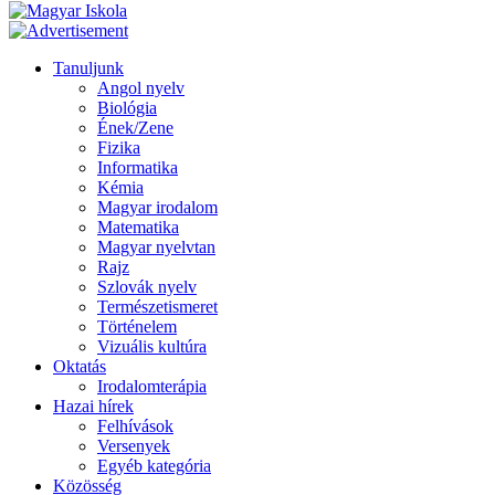
Tanuljunk
Angol nyelv
Biológia
Ének/Zene
Fizika
Informatika
Kémia
Magyar irodalom
Matematika
Magyar nyelvtan
Rajz
Szlovák nyelv
Természetismeret
Történelem
Vizuális kultúra
Oktatás
Irodalomterápia
Hazai hírek
Felhívások
Versenyek
Egyéb kategória
Közösség