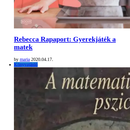
Rebecca Rapaport: Gyerekjáték a
matek
by
maria
2020.04.17.
Könyvajánló