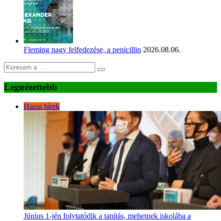
Fleming nagy felfedezése, a penicillin
2026.08.06.
Legnézettebb
Hazai hírek
Június 1-jén folytatódik a tanítás, mehetnek iskolába a