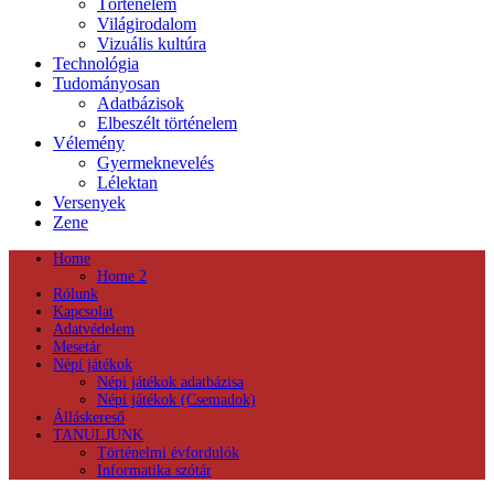
Történelem
Világirodalom
Vizuális kultúra
Technológia
Tudományosan
Adatbázisok
Elbeszélt történelem
Vélemény
Gyermeknevelés
Lélektan
Versenyek
Zene
Home
Home 2
Rólunk
Kapcsolat
Adatvédelem
Mesetár
Népi játékok
Népi játékok adatbázisa
Népi játékok (Csemadok)
Álláskereső
TANULJUNK
Történelmi évfordulók
Informatika szótár