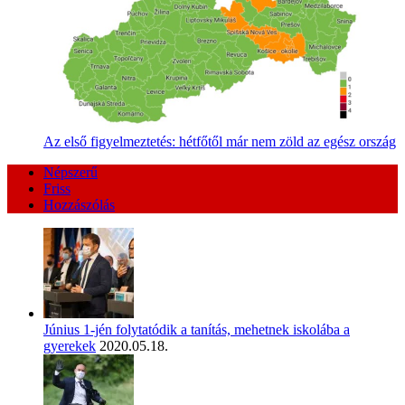
Az első figyelmeztetés: hétfőtől már nem zöld az egész ország
Népszerű
Friss
Hozzászólás
Június 1-jén folytatódik a tanítás, mehetnek iskolába a
gyerekek
2020.05.18.