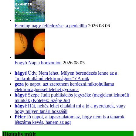
Fleming nagy felfedezése, a penicillin
2026.08.06.
Fogyó Nap a horizonton
2026.08.05.
hágyé
Üdv. Nem lehet. Milyen berendezés lenne az a
"mikrohullámú elektromágnes"? A mik
geza
jo napot. azt szeretnem kerdezni.mikrohullamu
elektromagnessel lelehet gyozni a
hágyé
Szépe Judit publikációs jegyzéke (megjelent lektorált
munkák) Kötetek: Szépe Jud
hágyé
Hát, nehéz lehet eltalálni mi a jó a gyereknek, vagy
hogy milyen tanári hozzááll
Péter
Jó napot, a tapasztalatom az, hogy nem is a tanárok
létszáma kevés, hanem az agr
Digitális múlt