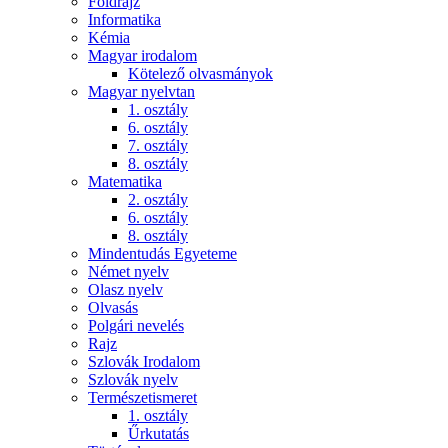
Földrajz
Informatika
Kémia
Magyar irodalom
Kötelező olvasmányok
Magyar nyelvtan
1. osztály
6. osztály
7. osztály
8. osztály
Matematika
2. osztály
6. osztály
8. osztály
Mindentudás Egyeteme
Német nyelv
Olasz nyelv
Olvasás
Polgári nevelés
Rajz
Szlovák Irodalom
Szlovák nyelv
Természetismeret
1. osztály
Űrkutatás