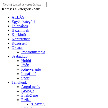
Keresés a kategóriákban:
ÁLLÁS
Egyéb kategória
Felhívások
Hazai hírek
Kitekintő
Konferencia
Közösség
Oktatás
Irodalomterápia
Szabadidő
Hobbi
Játék
Könyvajánló
Lapajánló
Sport
Tanuljunk
Angol nyelv
Biológia
Ének/Zene
Fizika
8. osztály