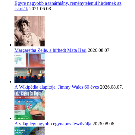
Egyre nagyobb a tanárhiány, reménytelenül hirdetnek az
iskolák
2021.06.08.
Margaretha Zelle, a hírhedt Mata Hari
2026.08.07.
A Wikipédia alapítója, Jimmy Wales 60 éves
2026.08.07.
A világ legnagyobb egynapos fesztiválja
2026.08.06.