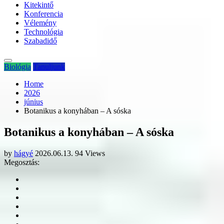
Kitekintő
Konferencia
Vélemény
Technológia
Szabadidő
Biológia
Tanuljunk
Home
2026
június
Botanikus a konyhában – A sóska
Botanikus a konyhában – A sóska
by
hágyé
2026.06.13.
94 Views
Megosztás: