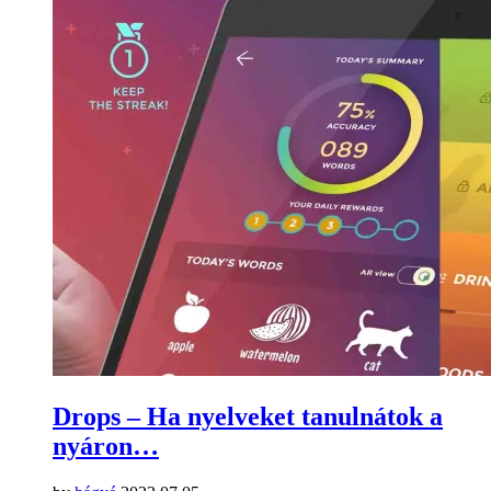
Drops – Ha nyelveket tanulnátok a
nyáron…