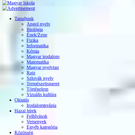
Tanuljunk
Angol nyelv
Biológia
Ének/Zene
Fizika
Informatika
Kémia
Magyar irodalom
Matematika
Magyar nyelvtan
Rajz
Szlovák nyelv
Természetismeret
Történelem
Vizuális kultúra
Oktatás
Irodalomterápia
Hazai hírek
Felhívások
Versenyek
Egyéb kategória
Közösség