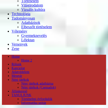
Történelem
Világirodalom
Vizuális kultúra
Technológia
Tudományosan
Adatbázisok
Elbeszélt történelem
Vélemény
Gyermeknevelés
Lélektan
Versenyek
Zene
Home
Home 2
Rólunk
Kapcsolat
Adatvédelem
Mesetár
Népi játékok
Népi játékok adatbázisa
Népi játékok (Csemadok)
Álláskereső
TANULJUNK
Történelmi évfordulók
Informatika szótár