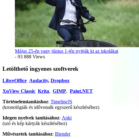
Május 25-én vagy június 1-jén nyitják ki az iskolákat
- 93 888 Views
Letölthető ingyenes szoftverek
LibreOffice
Audacity
,
Dropbox
XnView Classic
Krita
,
GIMP
,
Paint.NET
Történelemtanításhoz
:
TimelineJS
(kronológiák és idővonalk egyszerű készítéséhez)
Idegen nyelvek tanításához
:
Anki
(szó és kép kártyák készítéséhez)
Művészetek tanításához
:
Blender