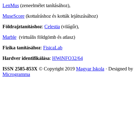
LenMus
(zeneelmélet tanításához),
MuseScore
(kottaíráshoz és kották lejátszásához)
Földrajztanításhoz
:
Celestia
(világűr),
Marble
(virtuális földgömb és atlasz)
Fizika tanításához
:
FisicaLab
Hardver identifikálása
:
HWiNFO32/64
ISSN 2585-853X
© Copyright 2019
Magyar Iskola
· Designed by
Microgramma