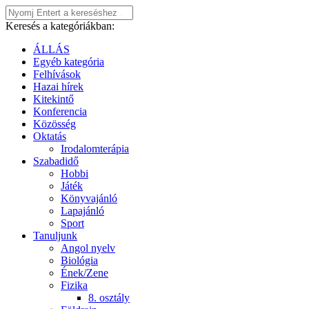
Keresés a kategóriákban:
ÁLLÁS
Egyéb kategória
Felhívások
Hazai hírek
Kitekintő
Konferencia
Közösség
Oktatás
Irodalomterápia
Szabadidő
Hobbi
Játék
Könyvajánló
Lapajánló
Sport
Tanuljunk
Angol nyelv
Biológia
Ének/Zene
Fizika
8. osztály