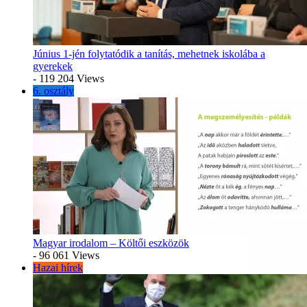
Június 1-jén folytatódik a tanítás, mehetnek iskolába a
gyerekek
- 119 204 Views
6. osztály
Magyar irodalom – Költői eszközök
- 96 061 Views
Hazai hírek