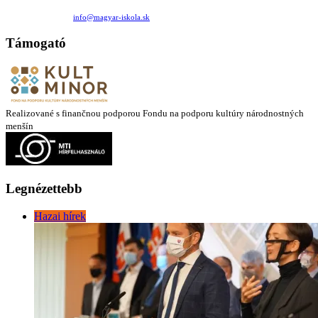
Medzilaborecká 17, 82101 Bratislava
+421 911 732 190 |
info@magyar-iskola.sk
Támogató
Realizované s finančnou podporou Fondu na podporu kultúry národnostných
menšín
Legnézettebb
Hazai hírek