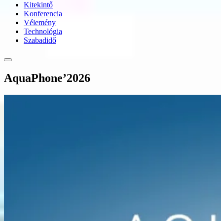
Kitekintő
Konferencia
Vélemény
Technológia
Szabadidő
AquaPhone’2026