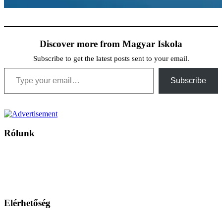
Discover more from Magyar Iskola
Subscribe to get the latest posts sent to your email.
Type your email…
Subscribe
Rólunk
A Magyar Iskola a szlovákiai magyar iskolák, tanárok, szülők és
persze a diákok fóruma
Ezen az oldalon esetenként olyan írások jelennek meg, amelyek a hagyományos iskolafelfogástól eltérő
mintákat népszerűsítenek. Ennek következtében előfordulhat, hogy az idetévedő kiskorú felhasználók
látóköre gyorsabban szélesedik, mint azt a szülők esetleg szeretnék.
Elérhetőség
Családi Kör Egyesület/Združenie rod. kruhov