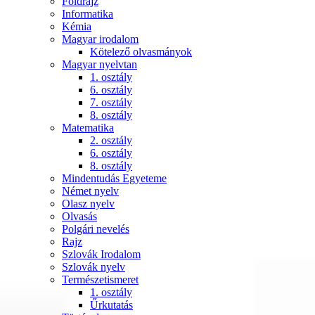
Földrajz
Informatika
Kémia
Magyar irodalom
Kötelező olvasmányok
Magyar nyelvtan
1. osztály
6. osztály
7. osztály
8. osztály
Matematika
2. osztály
6. osztály
8. osztály
Mindentudás Egyeteme
Német nyelv
Olasz nyelv
Olvasás
Polgári nevelés
Rajz
Szlovák Irodalom
Szlovák nyelv
Természetismeret
1. osztály
Űrkutatás