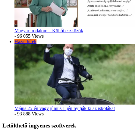
Magyar irodalom – Költői eszközök
- 96 055 Views
Hazai hírek
Május 25-én vagy június 1-jén nyitják ki az iskolákat
- 93 888 Views
Letölthető ingyenes szoftverek