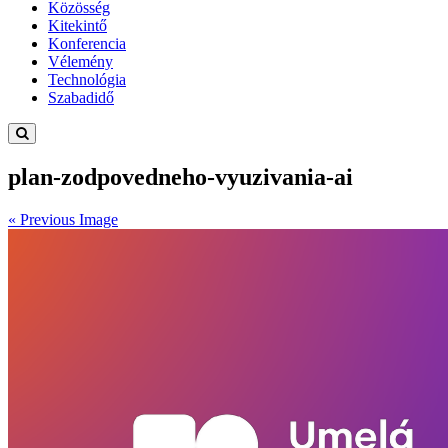
Közösség
Kitekintő
Konferencia
Vélemény
Technológia
Szabadidő
plan-zodpovedneho-vyuzivania-ai
« Previous Image