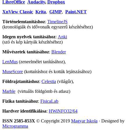
LibreOffice
Audacity
,
Dropbox
XnView Classic
Krita
,
GIMP
,
Paint.NET
Történelemtanításhoz
:
TimelineJS
(kronológiák és idővonalk egyszerű készítéséhez)
Idegen nyelvek tanításához
:
Anki
(szó és kép kártyák készítéséhez)
Művészetek tanításához
:
Blender
LenMus
(zeneelmélet tanításához),
MuseScore
(kottaíráshoz és kották lejátszásához)
Földrajztanításhoz
:
Celestia
(világűr),
Marble
(virtuális földgömb és atlasz)
Fizika tanításához
:
FisicaLab
Hardver identifikálása
:
HWiNFO32/64
ISSN 2585-853X
© Copyright 2019
Magyar Iskola
· Designed by
Microgramma