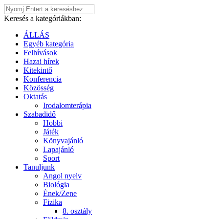
Keresés a kategóriákban:
ÁLLÁS
Egyéb kategória
Felhívások
Hazai hírek
Kitekintő
Konferencia
Közösség
Oktatás
Irodalomterápia
Szabadidő
Hobbi
Játék
Könyvajánló
Lapajánló
Sport
Tanuljunk
Angol nyelv
Biológia
Ének/Zene
Fizika
8. osztály