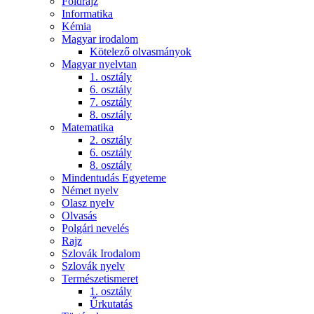
Földrajz
Informatika
Kémia
Magyar irodalom
Kötelező olvasmányok
Magyar nyelvtan
1. osztály
6. osztály
7. osztály
8. osztály
Matematika
2. osztály
6. osztály
8. osztály
Mindentudás Egyeteme
Német nyelv
Olasz nyelv
Olvasás
Polgári nevelés
Rajz
Szlovák Irodalom
Szlovák nyelv
Természetismeret
1. osztály
Űrkutatás