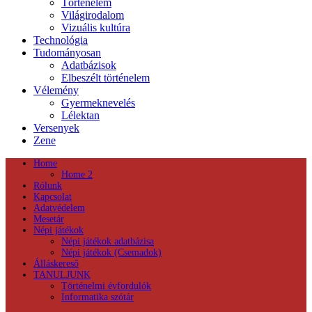
Történelem
Világirodalom
Vizuális kultúra
Technológia
Tudományosan
Adatbázisok
Elbeszélt történelem
Vélemény
Gyermeknevelés
Lélektan
Versenyek
Zene
Home
Home 2
Rólunk
Kapcsolat
Adatvédelem
Mesetár
Népi játékok
Népi játékok adatbázisa
Népi játékok (Csemadok)
Álláskereső
TANULJUNK
Történelmi évfordulók
Informatika szótár