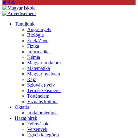
Tanuljunk
Angol nyelv
Biológia
Ének/Zene
Fizika
Informatika
Kémia
Magyar irodalom
Matematika
Magyar nyelvtan
Rajz
Szlovák nyelv
Természetismeret
Történelem
Vizuális kultúra
Oktatás
Irodalomterápia
Hazai hírek
Felhívások
Versenyek
Egyéb kategória