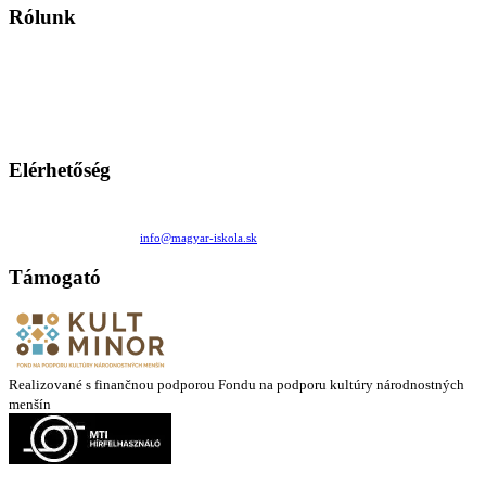
Rólunk
A Magyar Iskola a szlovákiai magyar iskolák, tanárok, szülők és
persze a diákok fóruma
Ezen az oldalon esetenként olyan írások jelennek meg, amelyek a hagyományos iskolafelfogástól eltérő
mintákat népszerűsítenek. Ennek következtében előfordulhat, hogy az idetévedő kiskorú felhasználók
látóköre gyorsabban szélesedik, mint azt a szülők esetleg szeretnék.
Elérhetőség
Családi Kör Egyesület/Združenie rod. kruhov
Medzilaborecká 17, 82101 Bratislava
+421 911 732 190 |
info@magyar-iskola.sk
Támogató
Realizované s finančnou podporou Fondu na podporu kultúry národnostných
menšín