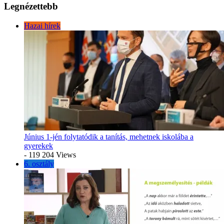
Legnézettebb
Hazai hírek
Június 1-jén folytatódik a tanítás, mehetnek iskolába a
gyerekek
- 119 204 Views
6. osztály