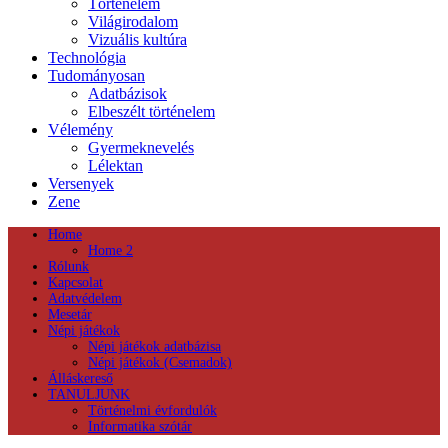
Történelem
Világirodalom
Vizuális kultúra
Technológia
Tudományosan
Adatbázisok
Elbeszélt történelem
Vélemény
Gyermeknevelés
Lélektan
Versenyek
Zene
Home
Home 2
Rólunk
Kapcsolat
Adatvédelem
Mesetár
Népi játékok
Népi játékok adatbázisa
Népi játékok (Csemadok)
Álláskereső
TANULJUNK
Történelmi évfordulók
Informatika szótár