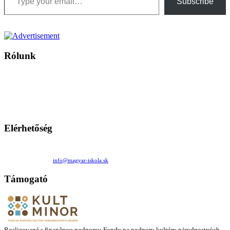
Subscribe
Rólunk
A Magyar Iskola a szlovákiai magyar iskolák, tanárok, szülők és
persze a diákok fóruma
Ezen az oldalon esetenként olyan írások jelennek meg, amelyek a hagyományos iskolafelfogástól eltérő
mintákat népszerűsítenek. Ennek következtében előfordulhat, hogy az idetévedő kiskorú felhasználók
látóköre gyorsabban szélesedik, mint azt a szülők esetleg szeretnék.
Elérhetőség
Családi Kör Egyesület/Združenie rod. kruhov
Medzilaborecká 17, 82101 Bratislava
+421 911 732 190 |
info@magyar-iskola.sk
Támogató
Realizované s finančnou podporou Fondu na podporu kultúry národnostných