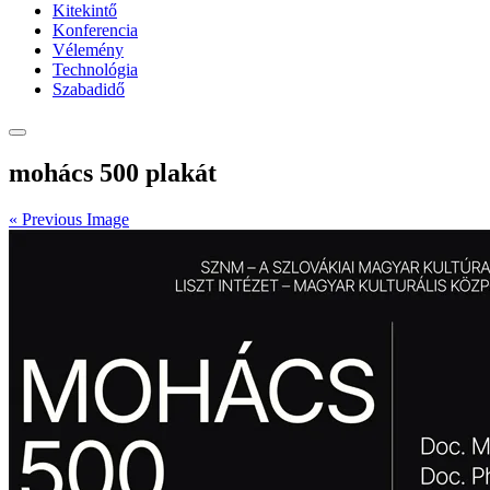
Kitekintő
Konferencia
Vélemény
Technológia
Szabadidő
mohács 500 plakát
« Previous Image