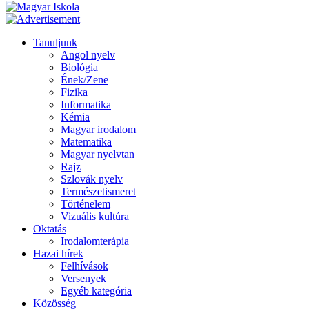
Tanuljunk
Angol nyelv
Biológia
Ének/Zene
Fizika
Informatika
Kémia
Magyar irodalom
Matematika
Magyar nyelvtan
Rajz
Szlovák nyelv
Természetismeret
Történelem
Vizuális kultúra
Oktatás
Irodalomterápia
Hazai hírek
Felhívások
Versenyek
Egyéb kategória
Közösség