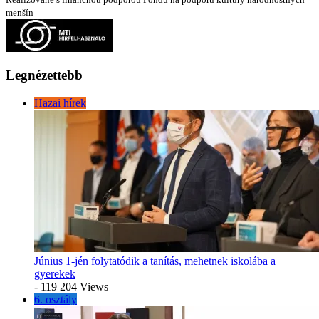
menšín
Legnézettebb
Hazai hírek
Június 1-jén folytatódik a tanítás, mehetnek iskolába a
gyerekek
- 119 204 Views
6. osztály