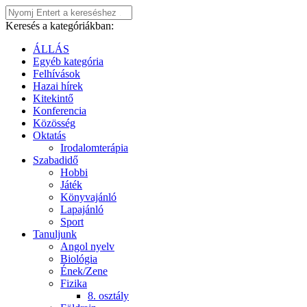
Keresés a kategóriákban:
ÁLLÁS
Egyéb kategória
Felhívások
Hazai hírek
Kitekintő
Konferencia
Közösség
Oktatás
Irodalomterápia
Szabadidő
Hobbi
Játék
Könyvajánló
Lapajánló
Sport
Tanuljunk
Angol nyelv
Biológia
Ének/Zene
Fizika
8. osztály