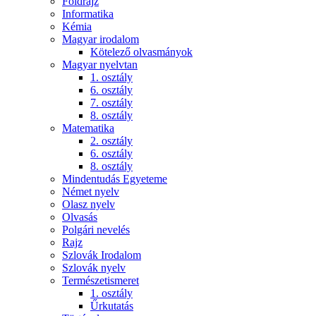
Földrajz
Informatika
Kémia
Magyar irodalom
Kötelező olvasmányok
Magyar nyelvtan
1. osztály
6. osztály
7. osztály
8. osztály
Matematika
2. osztály
6. osztály
8. osztály
Mindentudás Egyeteme
Német nyelv
Olasz nyelv
Olvasás
Polgári nevelés
Rajz
Szlovák Irodalom
Szlovák nyelv
Természetismeret
1. osztály
Űrkutatás