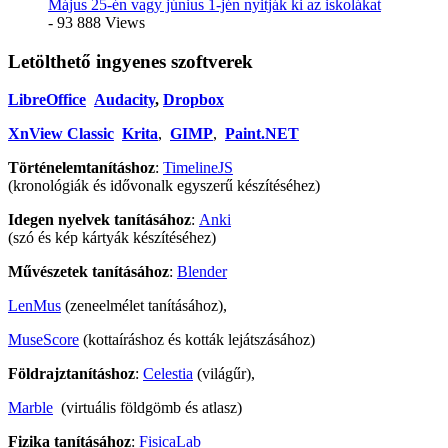
Május 25-én vagy június 1-jén nyitják ki az iskolákat
- 93 888 Views
Letölthető ingyenes szoftverek
LibreOffice
Audacity
,
Dropbox
XnView Classic
Krita
,
GIMP
,
Paint.NET
Történelemtanításhoz
:
TimelineJS
(kronológiák és idővonalk egyszerű készítéséhez)
Idegen nyelvek tanításához
:
Anki
(szó és kép kártyák készítéséhez)
Művészetek tanításához
:
Blender
LenMus
(zeneelmélet tanításához),
MuseScore
(kottaíráshoz és kották lejátszásához)
Földrajztanításhoz
:
Celestia
(világűr),
Marble
(virtuális földgömb és atlasz)
Fizika tanításához
:
FisicaLab