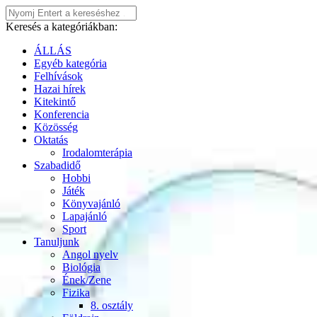
Keresés a kategóriákban:
ÁLLÁS
Egyéb kategória
Felhívások
Hazai hírek
Kitekintő
Konferencia
Közösség
Oktatás
Irodalomterápia
Szabadidő
Hobbi
Játék
Könyvajánló
Lapajánló
Sport
Tanuljunk
Angol nyelv
Biológia
Ének/Zene
Fizika
8. osztály