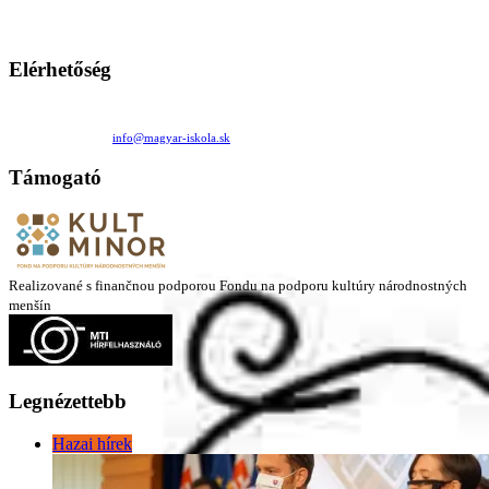
Ezen az oldalon esetenként olyan írások jelennek meg, amelyek a hagyományos iskolafelfogástól eltérő
mintákat népszerűsítenek. Ennek következtében előfordulhat, hogy az idetévedő kiskorú felhasználók
látóköre gyorsabban szélesedik, mint azt a szülők esetleg szeretnék.
Elérhetőség
Családi Kör Egyesület/Združenie rod. kruhov
Medzilaborecká 17, 82101 Bratislava
+421 911 732 190 |
info@magyar-iskola.sk
Támogató
Realizované s finančnou podporou Fondu na podporu kultúry národnostných
menšín
Legnézettebb
Hazai hírek