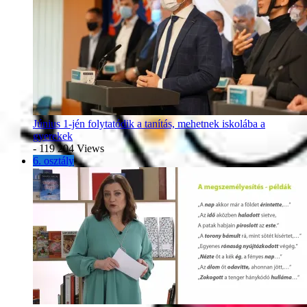
Június 1-jén folytatódik a tanítás, mehetnek iskolába a
gyerekek
- 119 204 Views
6. osztály