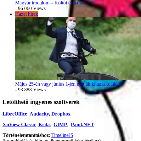
Magyar irodalom – Költői eszközök
- 96 060 Views
Hazai hírek
Május 25-én vagy június 1-jén nyitják ki az iskolákat
- 93 888 Views
Letölthető ingyenes szoftverek
LibreOffice
Audacity
,
Dropbox
XnView Classic
Krita
,
GIMP
,
Paint.NET
Történelemtanításhoz
:
TimelineJS
(kronológiák és idővonalk egyszerű készítéséhez)