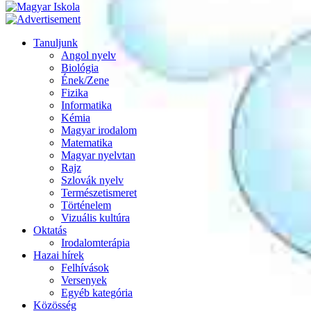
Tanuljunk
Angol nyelv
Biológia
Ének/Zene
Fizika
Informatika
Kémia
Magyar irodalom
Matematika
Magyar nyelvtan
Rajz
Szlovák nyelv
Természetismeret
Történelem
Vizuális kultúra
Oktatás
Irodalomterápia
Hazai hírek
Felhívások
Versenyek
Egyéb kategória
Közösség