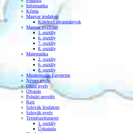
Földrajz
Informatika
Kémia
Magyar irodalom
Kötelező olvasmányok
Magyar nyelvtan
1. osztály
6. osztály
7. osztály
8. osztály
Matematika
2. osztály
6. osztály
8. osztály
Mindentudás Egyeteme
Német nyelv
Olasz nyelv
Olvasás
Polgári nevelés
Rajz
Szlovák Irodalom
Szlovák nyelv
Természetismeret
1. osztály
Űrkutatás