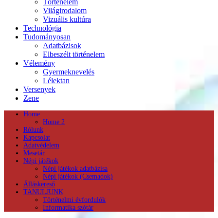
Történelem
Világirodalom
Vizuális kultúra
Technológia
Tudományosan
Adatbázisok
Elbeszélt történelem
Vélemény
Gyermeknevelés
Lélektan
Versenyek
Zene
Home
Home 2
Rólunk
Kapcsolat
Adatvédelem
Mesetár
Népi játékok
Népi játékok adatbázisa
Népi játékok (Csemadok)
Álláskereső
TANULJUNK
Történelmi évfordulók
Informatika szótár