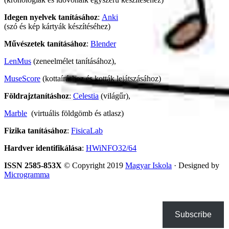
Idegen nyelvek tanításához
:
Anki
(szó és kép kártyák készítéséhez)
Művészetek tanításához
:
Blender
LenMus
(zeneelmélet tanításához),
MuseScore
(kottaíráshoz és kották lejátszásához)
Földrajztanításhoz
:
Celestia
(világűr),
Marble
(virtuális földgömb és atlasz)
Fizika tanításához
:
FisicaLab
Hardver identifikálása
:
HWiNFO32/64
ISSN 2585-853X
© Copyright 2019
Magyar Iskola
· Designed by
Microgramma
Subscribe