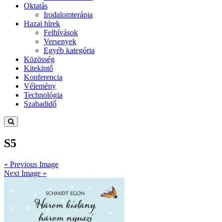
Oktatás
Irodalomterápia
Hazai hírek
Felhívások
Versenyek
Egyéb kategória
Közösség
Kitekintő
Konferencia
Vélemény
Technológia
Szabadidő
S5
« Previous Image
Next Image »