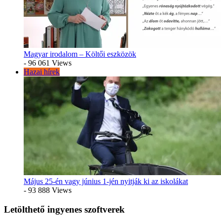
Magyar irodalom – Költői eszközök
- 96 061 Views
Hazai hírek
Május 25-én vagy június 1-jén nyitják ki az iskolákat
- 93 888 Views
Letölthető ingyenes szoftverek