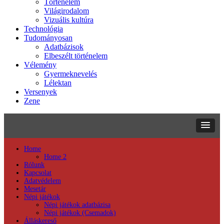
Történelem
Világirodalom
Vizuális kultúra
Technológia
Tudományosan
Adatbázisok
Elbeszélt történelem
Vélemény
Gyermeknevelés
Lélektan
Versenyek
Zene
Home
Home 2
Rólunk
Kapcsolat
Adatvédelem
Mesetár
Népi játékok
Népi játékok adatbázisa
Népi játékok (Csemadok)
Álláskereső