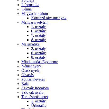
Földrajz
Informatika
Kémia
Magyar irodalom
Kötelező olvasmányok
Magyar nyelvtan
1. osztály
6. osztály
7. osztály
8. osztály
Matematika
2. osztály
6. osztály
8. osztály
Mindentudás Egyeteme
Német nyelv
Olasz nyelv
Olvasás
Polgári nevelés
Rajz
Szlovák Irodalom
Szlovák nyelv
Természetismeret
1. osztály
Űrkutatás