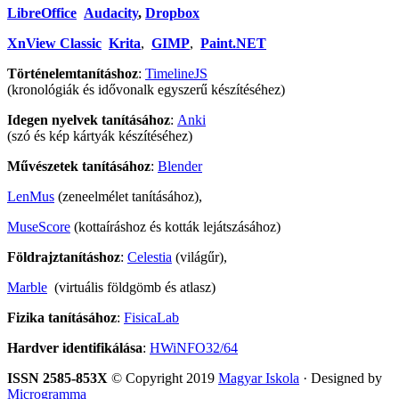
LibreOffice
Audacity
,
Dropbox
XnView Classic
Krita
,
GIMP
,
Paint.NET
Történelemtanításhoz
:
TimelineJS
(kronológiák és idővonalk egyszerű készítéséhez)
Idegen nyelvek tanításához
:
Anki
(szó és kép kártyák készítéséhez)
Művészetek tanításához
:
Blender
LenMus
(zeneelmélet tanításához),
MuseScore
(kottaíráshoz és kották lejátszásához)
Földrajztanításhoz
:
Celestia
(világűr),
Marble
(virtuális földgömb és atlasz)
Fizika tanításához
:
FisicaLab
Hardver identifikálása
:
HWiNFO32/64
ISSN 2585-853X
© Copyright 2019
Magyar Iskola
· Designed by
Microgramma