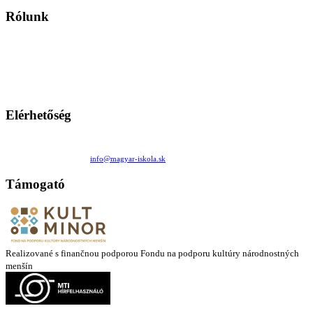
Rólunk
A Magyar Iskola a szlovákiai magyar iskolák, tanárok, szülők és
persze a diákok fóruma
Ezen az oldalon esetenként olyan írások jelennek meg, amelyek a hagyományos iskolafelfogástól eltérő
mintákat népszerűsítenek. Ennek következtében előfordulhat, hogy az idetévedő kiskorú felhasználók
látóköre gyorsabban szélesedik, mint azt a szülők esetleg szeretnék.
Elérhetőség
Családi Kör Egyesület/Združenie rod. kruhov
Medzilaborecká 17, 82101 Bratislava
+421 911 732 190 |
info@magyar-iskola.sk
Támogató
Realizované s finančnou podporou Fondu na podporu kultúry národnostných
menšín