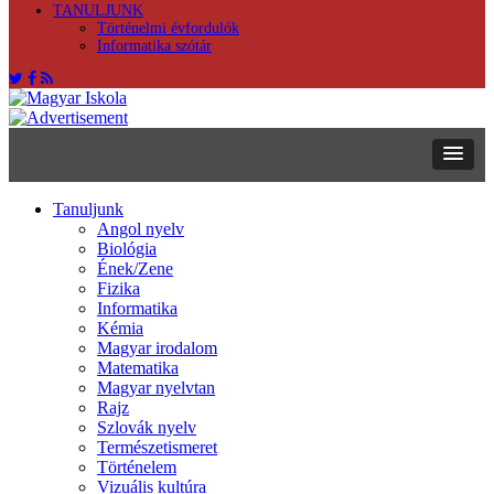
TANULJUNK
Történelmi évfordulók
Informatika szótár
Tanuljunk
Angol nyelv
Biológia
Ének/Zene
Fizika
Informatika
Kémia
Magyar irodalom
Matematika
Magyar nyelvtan
Rajz
Szlovák nyelv
Természetismeret
Történelem
Vizuális kultúra