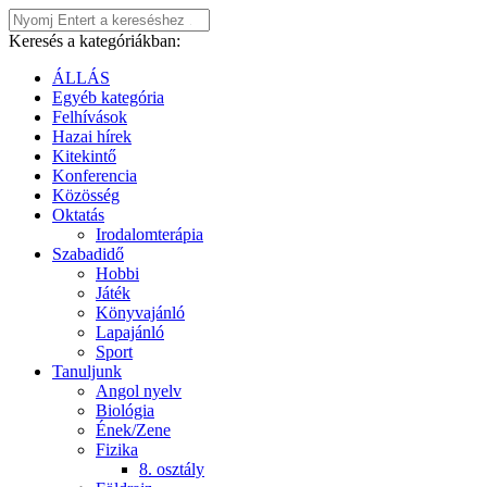
Keresés a kategóriákban:
ÁLLÁS
Egyéb kategória
Felhívások
Hazai hírek
Kitekintő
Konferencia
Közösség
Oktatás
Irodalomterápia
Szabadidő
Hobbi
Játék
Könyvajánló
Lapajánló
Sport
Tanuljunk
Angol nyelv
Biológia
Ének/Zene
Fizika
8. osztály