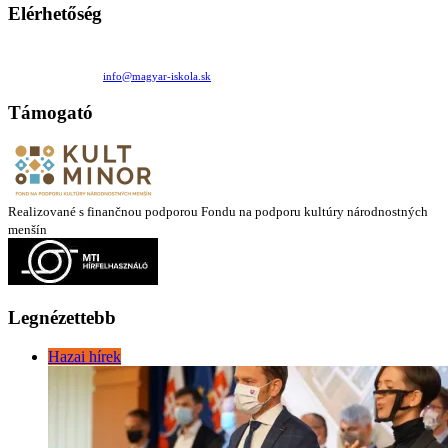
Elérhetőség
Családi Kör Egyesület/Združenie rod. kruhov
Medzilaborecká 17, 82101 Bratislava
+421 911 732 190 |
info@magyar-iskola.sk
Támogató
Realizované s finančnou podporou Fondu na podporu kultúry národnostných
menšín
Legnézettebb
Hazai hírek