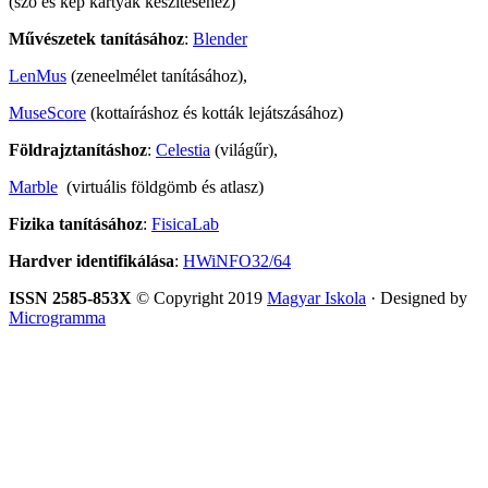
(szó és kép kártyák készítéséhez)
Művészetek tanításához
:
Blender
LenMus
(zeneelmélet tanításához),
MuseScore
(kottaíráshoz és kották lejátszásához)
Földrajztanításhoz
:
Celestia
(világűr),
Marble
(virtuális földgömb és atlasz)
Fizika tanításához
:
FisicaLab
Hardver identifikálása
:
HWiNFO32/64
ISSN 2585-853X
© Copyright 2019
Magyar Iskola
· Designed by
Microgramma