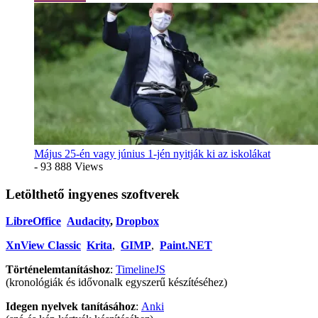
Május 25-én vagy június 1-jén nyitják ki az iskolákat
- 93 888 Views
Letölthető ingyenes szoftverek
LibreOffice
Audacity
,
Dropbox
XnView Classic
Krita
,
GIMP
,
Paint.NET
Történelemtanításhoz
:
TimelineJS
(kronológiák és idővonalk egyszerű készítéséhez)
Idegen nyelvek tanításához
:
Anki