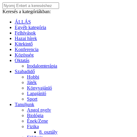
Keresés a kategóriákban:
ÁLLÁS
Egyéb kategória
Felhívások
Hazai hírek
Kitekintő
Konferencia
Közösség
Oktatás
Irodalomterápia
Szabadidő
Hobbi
Játék
Könyvajánló
Lapajánló
Sport
Tanuljunk
Angol nyelv
Biológia
Ének/Zene
Fizika
8. osztály