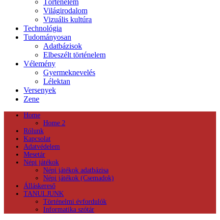
Történelem
Világirodalom
Vizuális kultúra
Technológia
Tudományosan
Adatbázisok
Elbeszélt történelem
Vélemény
Gyermeknevelés
Lélektan
Versenyek
Zene
Home
Home 2
Rólunk
Kapcsolat
Adatvédelem
Mesetár
Népi játékok
Népi játékok adatbázisa
Népi játékok (Csemadok)
Álláskereső
TANULJUNK
Történelmi évfordulók
Informatika szótár