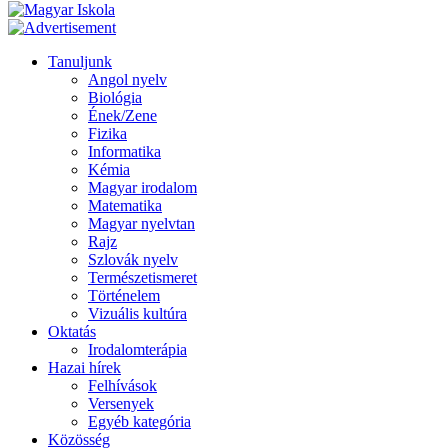
Tanuljunk
Angol nyelv
Biológia
Ének/Zene
Fizika
Informatika
Kémia
Magyar irodalom
Matematika
Magyar nyelvtan
Rajz
Szlovák nyelv
Természetismeret
Történelem
Vizuális kultúra
Oktatás
Irodalomterápia
Hazai hírek
Felhívások
Versenyek
Egyéb kategória
Közösség