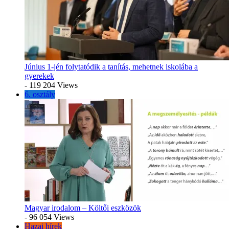
Június 1-jén folytatódik a tanítás, mehetnek iskolába a
gyerekek
- 119 204 Views
6. osztály
Magyar irodalom – Költői eszközök
- 96 054 Views
Hazai hírek