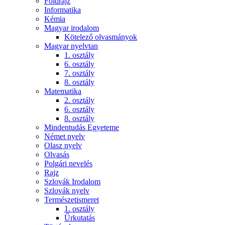
Földrajz
Informatika
Kémia
Magyar irodalom
Kötelező olvasmányok
Magyar nyelvtan
1. osztály
6. osztály
7. osztály
8. osztály
Matematika
2. osztály
6. osztály
8. osztály
Mindentudás Egyeteme
Német nyelv
Olasz nyelv
Olvasás
Polgári nevelés
Rajz
Szlovák Irodalom
Szlovák nyelv
Természetismeret
1. osztály
Űrkutatás