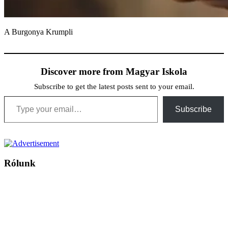
A Burgonya Krumpli
Discover more from Magyar Iskola
Subscribe to get the latest posts sent to your email.
Type your email…
Subscribe
Rólunk
A Magyar Iskola a szlovákiai magyar iskolák, tanárok, szülők és
persze a diákok fóruma
Ezen az oldalon esetenként olyan írások jelennek meg, amelyek a hagyományos iskolafelfogástól eltérő
mintákat népszerűsítenek. Ennek következtében előfordulhat, hogy az idetévedő kiskorú felhasználók
látóköre gyorsabban szélesedik, mint azt a szülők esetleg szeretnék.