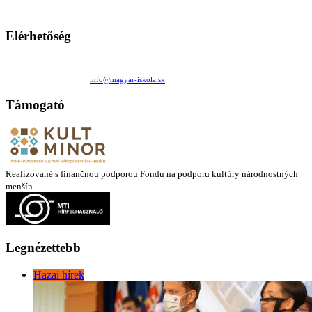
mintákat népszerűsítenek. Ennek következtében előfordulhat, hogy az idetévedő kiskorú felhasználók
látóköre gyorsabban szélesedik, mint azt a szülők esetleg szeretnék.
Elérhetőség
Családi Kör Egyesület/Združenie rod. kruhov
Medzilaborecká 17, 82101 Bratislava
+421 911 732 190 |
info@magyar-iskola.sk
Támogató
Realizované s finančnou podporou Fondu na podporu kultúry národnostných
menšín
Legnézettebb
Hazai hírek