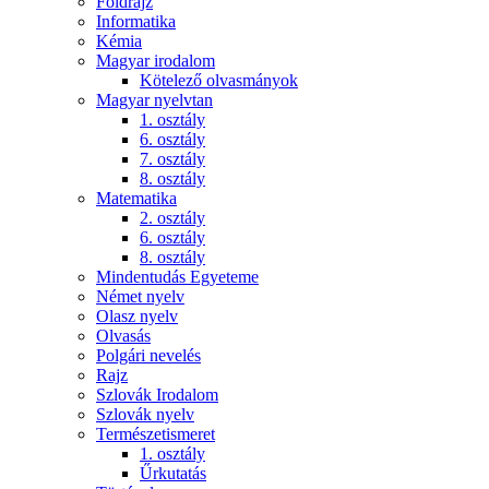
Földrajz
Informatika
Kémia
Magyar irodalom
Kötelező olvasmányok
Magyar nyelvtan
1. osztály
6. osztály
7. osztály
8. osztály
Matematika
2. osztály
6. osztály
8. osztály
Mindentudás Egyeteme
Német nyelv
Olasz nyelv
Olvasás
Polgári nevelés
Rajz
Szlovák Irodalom
Szlovák nyelv
Természetismeret
1. osztály
Űrkutatás