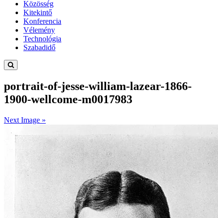
Közösség
Kitekintő
Konferencia
Vélemény
Technológia
Szabadidő
portrait-of-jesse-william-lazear-1866-
1900-wellcome-m0017983
Next Image »