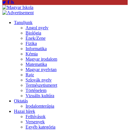
Tanuljunk
Angol nyelv
Biológia
Ének/Zene
Fizika
Informatika
Kémia
Magyar irodalom
Matematika
Magyar nyelvtan
Rajz
Szlovák nyelv
Természetismeret
Történelem
Vizuális kultúra
Oktatás
Irodalomterápia
Hazai hírek
Felhívások
Versenyek
Egyéb kategória