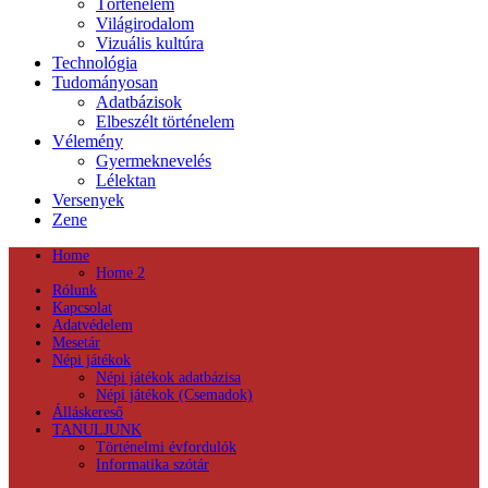
Történelem
Világirodalom
Vizuális kultúra
Technológia
Tudományosan
Adatbázisok
Elbeszélt történelem
Vélemény
Gyermeknevelés
Lélektan
Versenyek
Zene
Home
Home 2
Rólunk
Kapcsolat
Adatvédelem
Mesetár
Népi játékok
Népi játékok adatbázisa
Népi játékok (Csemadok)
Álláskereső
TANULJUNK
Történelmi évfordulók
Informatika szótár