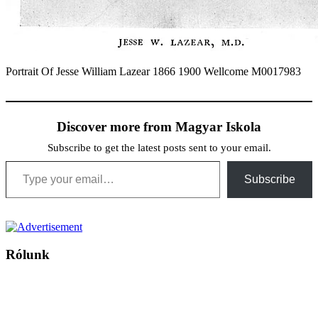
Portrait Of Jesse William Lazear 1866 1900 Wellcome M0017983
Discover more from Magyar Iskola
Subscribe to get the latest posts sent to your email.
Type your email…
Subscribe
Rólunk
A Magyar Iskola a szlovákiai magyar iskolák, tanárok, szülők és
persze a diákok fóruma
Ezen az oldalon esetenként olyan írások jelennek meg, amelyek a hagyományos iskolafelfogástól eltérő