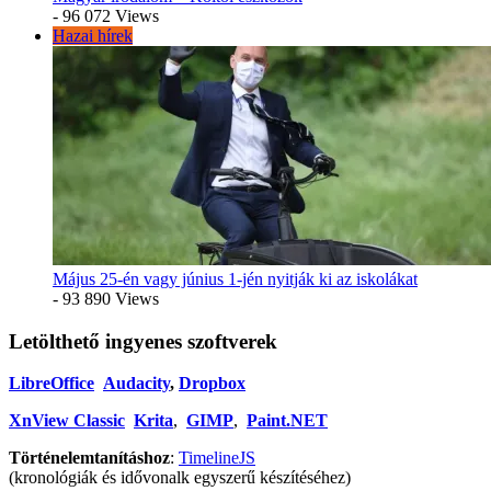
- 96 072 Views
Hazai hírek
Május 25-én vagy június 1-jén nyitják ki az iskolákat
- 93 890 Views
Letölthető ingyenes szoftverek
LibreOffice
Audacity
,
Dropbox
XnView Classic
Krita
,
GIMP
,
Paint.NET
Történelemtanításhoz
:
TimelineJS
(kronológiák és idővonalk egyszerű készítéséhez)