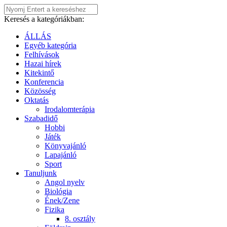
Keresés a kategóriákban:
ÁLLÁS
Egyéb kategória
Felhívások
Hazai hírek
Kitekintő
Konferencia
Közösség
Oktatás
Irodalomterápia
Szabadidő
Hobbi
Játék
Könyvajánló
Lapajánló
Sport
Tanuljunk
Angol nyelv
Biológia
Ének/Zene
Fizika
8. osztály