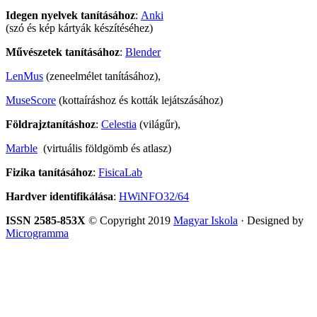
Idegen nyelvek tanításához
:
Anki
(szó és kép kártyák készítéséhez)
Művészetek tanításához
:
Blender
LenMus
(zeneelmélet tanításához),
MuseScore
(kottaíráshoz és kották lejátszásához)
Földrajztanításhoz
:
Celestia
(világűr),
Marble
(virtuális földgömb és atlasz)
Fizika tanításához
:
FisicaLab
Hardver identifikálása
:
HWiNFO32/64
ISSN 2585-853X
© Copyright 2019
Magyar Iskola
· Designed by
Microgramma