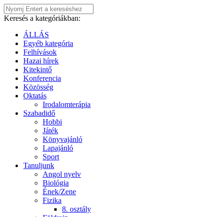
Keresés a kategóriákban:
ÁLLÁS
Egyéb kategória
Felhívások
Hazai hírek
Kitekintő
Konferencia
Közösség
Oktatás
Irodalomterápia
Szabadidő
Hobbi
Játék
Könyvajánló
Lapajánló
Sport
Tanuljunk
Angol nyelv
Biológia
Ének/Zene
Fizika
8. osztály