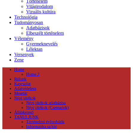
Történelem
Világirodalom
Vizuális kultúra
Technológia
Tudományosan
Adatbázisok
Elbeszélt történelem
Vélemény
Gyermeknevelés
Lélektan
Versenyek
Zene
Home
Home 2
Rólunk
Kapcsolat
Adatvédelem
Mesetár
Népi játékok
Népi játékok adatbázisa
Népi játékok (Csemadok)
Álláskereső
TANULJUNK
Történelmi évfordulók
Informatika szótár