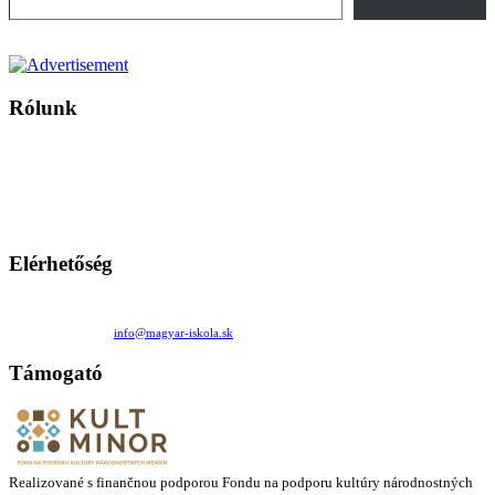
Rólunk
A Magyar Iskola a szlovákiai magyar iskolák, tanárok, szülők és
persze a diákok fóruma
Ezen az oldalon esetenként olyan írások jelennek meg, amelyek a hagyományos iskolafelfogástól eltérő
mintákat népszerűsítenek. Ennek következtében előfordulhat, hogy az idetévedő kiskorú felhasználók
látóköre gyorsabban szélesedik, mint azt a szülők esetleg szeretnék.
Elérhetőség
Családi Kör Egyesület/Združenie rod. kruhov
Medzilaborecká 17, 82101 Bratislava
+421 911 732 190 |
info@magyar-iskola.sk
Támogató
Realizované s finančnou podporou Fondu na podporu kultúry národnostných