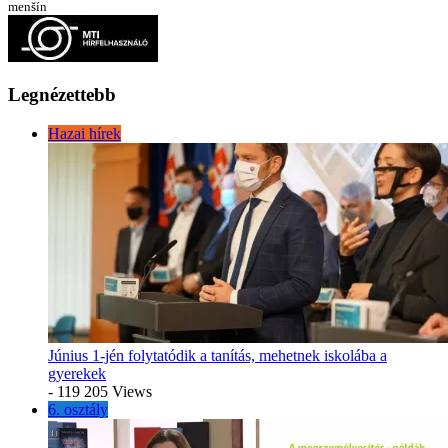
menšín
Legnézettebb
Hazai hírek
Június 1-jén folytatódik a tanítás, mehetnek iskolába a
gyerekek
- 119 205 Views
6. osztály