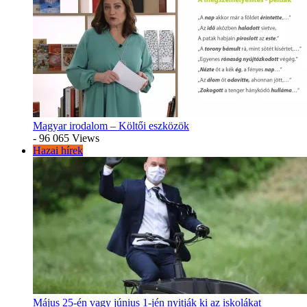
Magyar irodalom – Költői eszközök
- 96 065 Views
Hazai hírek
Május 25-én vagy június 1-jén nyitják ki az iskolákat