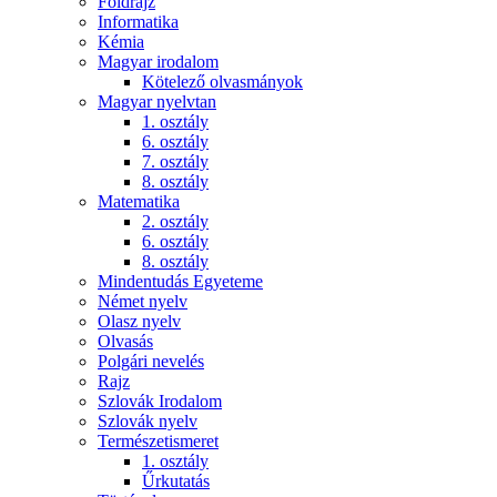
Földrajz
Informatika
Kémia
Magyar irodalom
Kötelező olvasmányok
Magyar nyelvtan
1. osztály
6. osztály
7. osztály
8. osztály
Matematika
2. osztály
6. osztály
8. osztály
Mindentudás Egyeteme
Német nyelv
Olasz nyelv
Olvasás
Polgári nevelés
Rajz
Szlovák Irodalom
Szlovák nyelv
Természetismeret
1. osztály
Űrkutatás