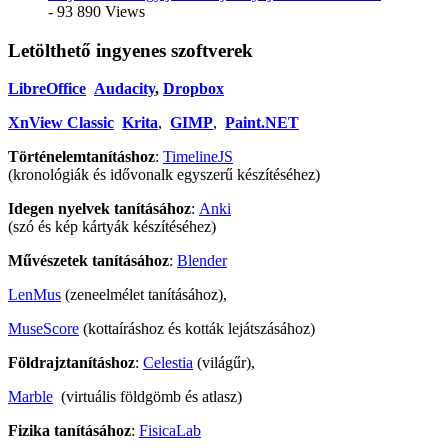
- 93 890 Views
Letölthető ingyenes szoftverek
LibreOffice
Audacity
,
Dropbox
XnView Classic
Krita
,
GIMP
,
Paint.NET
Történelemtanításhoz
:
TimelineJS
(kronológiák és idővonalk egyszerű készítéséhez)
Idegen nyelvek tanításához
:
Anki
(szó és kép kártyák készítéséhez)
Művészetek tanításához
:
Blender
LenMus
(zeneelmélet tanításához),
MuseScore
(kottaíráshoz és kották lejátszásához)
Földrajztanításhoz
:
Celestia
(világűr),
Marble
(virtuális földgömb és atlasz)
Fizika tanításához
:
FisicaLab