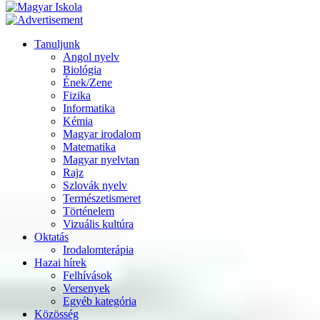
Tanuljunk
Angol nyelv
Biológia
Ének/Zene
Fizika
Informatika
Kémia
Magyar irodalom
Matematika
Magyar nyelvtan
Rajz
Szlovák nyelv
Természetismeret
Történelem
Vizuális kultúra
Oktatás
Irodalomterápia
Hazai hírek
Felhívások
Versenyek
Egyéb kategória
Közösség