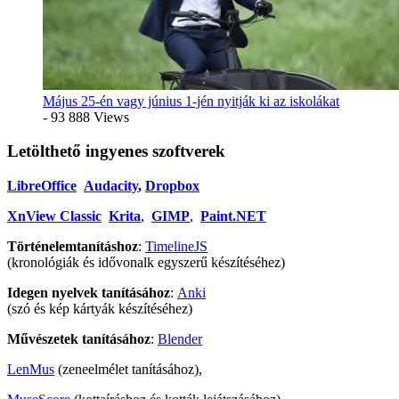
Május 25-én vagy június 1-jén nyitják ki az iskolákat
- 93 888 Views
Letölthető ingyenes szoftverek
LibreOffice
Audacity
,
Dropbox
XnView Classic
Krita
,
GIMP
,
Paint.NET
Történelemtanításhoz
:
TimelineJS
(kronológiák és idővonalk egyszerű készítéséhez)
Idegen nyelvek tanításához
:
Anki
(szó és kép kártyák készítéséhez)
Művészetek tanításához
:
Blender
LenMus
(zeneelmélet tanításához),