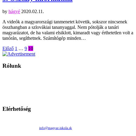
by
hágyé
2020.02.11.
A videók a magyarországi tanmenetet követik, sokszor nincsenek
összhangban a szlovákiai tananyaggal. Nem pótolják a tanári
magyarázatot, de ha valami elsiklott, kimaradt vagy érthetetlen volt a
tanórán, segíthetnek. Számítógép minden…
Bejegyzések
Előző
1
…
9
10
lapozása
Rólunk
A Magyar Iskola a szlovákiai magyar iskolák, tanárok, szülők és
persze a diákok fóruma
Ezen az oldalon esetenként olyan írások jelennek meg, amelyek a hagyományos iskolafelfogástól eltérő
mintákat népszerűsítenek. Ennek következtében előfordulhat, hogy az idetévedő kiskorú felhasználók
látóköre gyorsabban szélesedik, mint azt a szülők esetleg szeretnék.
Elérhetőség
Családi Kör Egyesület/Združenie rod. kruhov
Medzilaborecká 17, 82101 Bratislava
+421 911 732 190 |
info@magyar-iskola.sk