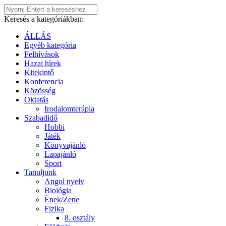
Keresés a kategóriákban:
ÁLLÁS
Egyéb kategória
Felhívások
Hazai hírek
Kitekintő
Konferencia
Közösség
Oktatás
Irodalomterápia
Szabadidő
Hobbi
Játék
Könyvajánló
Lapajánló
Sport
Tanuljunk
Angol nyelv
Biológia
Ének/Zene
Fizika
8. osztály