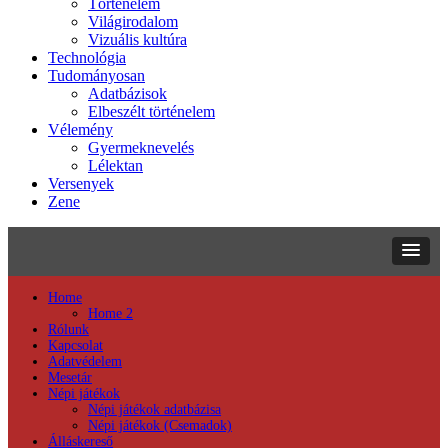
Történelem
Világirodalom
Vizuális kultúra
Technológia
Tudományosan
Adatbázisok
Elbeszélt történelem
Vélemény
Gyermeknevelés
Lélektan
Versenyek
Zene
Home
Home 2
Rólunk
Kapcsolat
Adatvédelem
Mesetár
Népi játékok
Népi játékok adatbázisa
Népi játékok (Csemadok)
Álláskereső