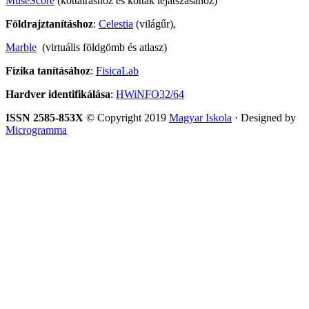
MuseScore
(kottaíráshoz és kották lejátszásához)
Földrajztanításhoz
:
Celestia
(világűr),
Marble
(virtuális földgömb és atlasz)
Fizika tanításához
:
FisicaLab
Hardver identifikálása
:
HWiNFO32/64
ISSN 2585-853X
© Copyright 2019
Magyar Iskola
· Designed by
Microgramma