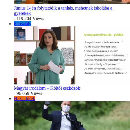
Június 1-jén folytatódik a tanítás, mehetnek iskolába a
gyerekek
- 119 204 Views
6. osztály
Magyar irodalom – Költői eszközök
- 96 059 Views
Hazai hírek