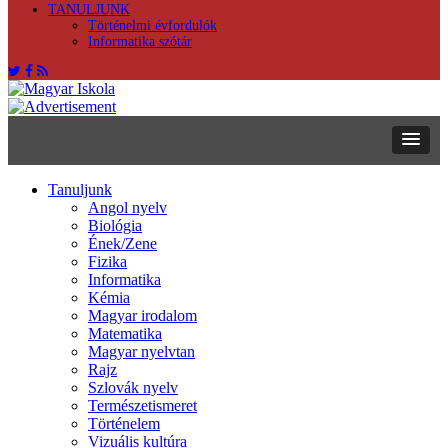
TANULJUNK
Történelmi évfordulók
Informatika szótár
Tanuljunk
Angol nyelv
Biológia
Ének/Zene
Fizika
Informatika
Kémia
Magyar irodalom
Matematika
Magyar nyelvtan
Rajz
Szlovák nyelv
Természetismeret
Történelem
Vizuális kultúra