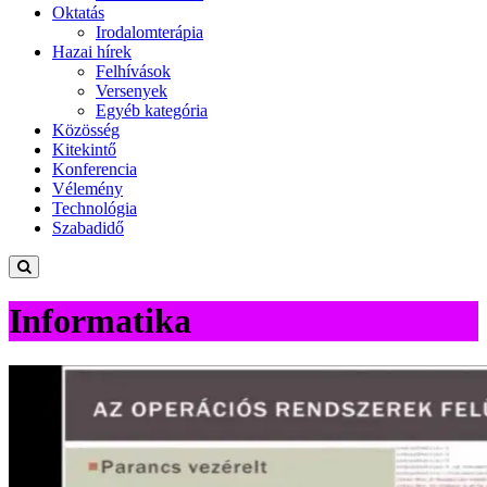
Oktatás
Irodalomterápia
Hazai hírek
Felhívások
Versenyek
Egyéb kategória
Közösség
Kitekintő
Konferencia
Vélemény
Technológia
Szabadidő
Informatika