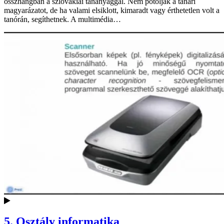
összhangban a szlovákiai tananyaggal. Nem pótolják a tanári
magyarázatot, de ha valami elsiklott, kimaradt vagy érthetetlen volt a
tanórán, segíthetnek. A multimédia…
5. Osztály informatika