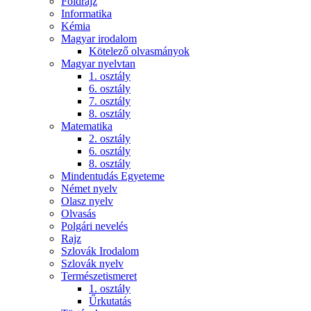
Földrajz
Informatika
Kémia
Magyar irodalom
Kötelező olvasmányok
Magyar nyelvtan
1. osztály
6. osztály
7. osztály
8. osztály
Matematika
2. osztály
6. osztály
8. osztály
Mindentudás Egyeteme
Német nyelv
Olasz nyelv
Olvasás
Polgári nevelés
Rajz
Szlovák Irodalom
Szlovák nyelv
Természetismeret
1. osztály
Űrkutatás