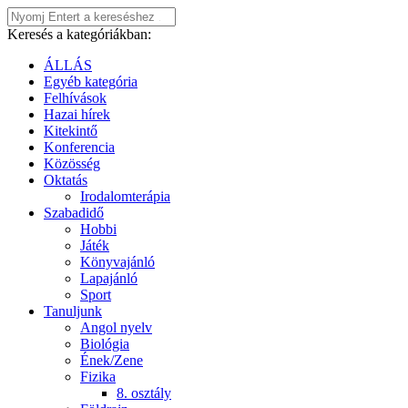
Keresés a kategóriákban:
ÁLLÁS
Egyéb kategória
Felhívások
Hazai hírek
Kitekintő
Konferencia
Közösség
Oktatás
Irodalomterápia
Szabadidő
Hobbi
Játék
Könyvajánló
Lapajánló
Sport
Tanuljunk
Angol nyelv
Biológia
Ének/Zene
Fizika
8. osztály