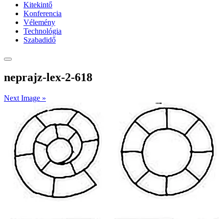
Kitekintő
Konferencia
Vélemény
Technológia
Szabadidő
neprajz-lex-2-618
Next Image »