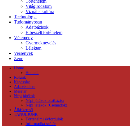
Történelem
Világirodalom
Vizuális kultúra
Technológia
Tudományosan
Adatbázisok
Elbeszélt történelem
Vélemény
Gyermeknevelés
Lélektan
Versenyek
Zene
Home
Home 2
Rólunk
Kapcsolat
Adatvédelem
Mesetár
Népi játékok
Népi játékok adatbázisa
Népi játékok (Csemadok)
Álláskereső
TANULJUNK
Történelmi évfordulók
Informatika szótár