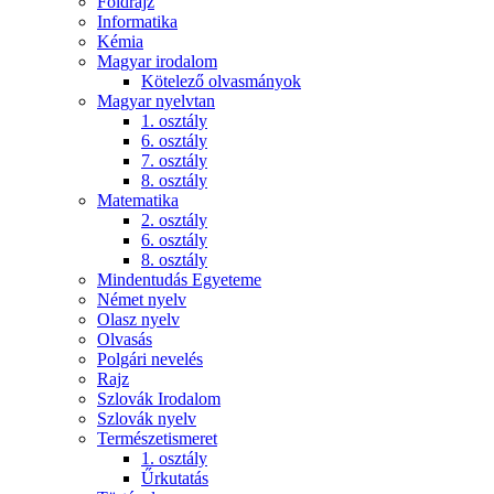
Földrajz
Informatika
Kémia
Magyar irodalom
Kötelező olvasmányok
Magyar nyelvtan
1. osztály
6. osztály
7. osztály
8. osztály
Matematika
2. osztály
6. osztály
8. osztály
Mindentudás Egyeteme
Német nyelv
Olasz nyelv
Olvasás
Polgári nevelés
Rajz
Szlovák Irodalom
Szlovák nyelv
Természetismeret
1. osztály
Űrkutatás