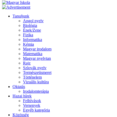
Tanuljunk
Angol nyelv
Biológia
Ének/Zene
Fizika
Informatika
Kémia
Magyar irodalom
Matematika
Magyar nyelvtan
Rajz
Szlovák nyelv
Természetismeret
Történelem
Vizuális kultúra
Oktatás
Irodalomterápia
Hazai hírek
Felhívások
Versenyek
Egyéb kategória
Közösség