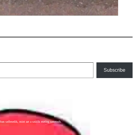
Subscribe
an szélesedik, mint azt a szülők esetleg szeretnék.