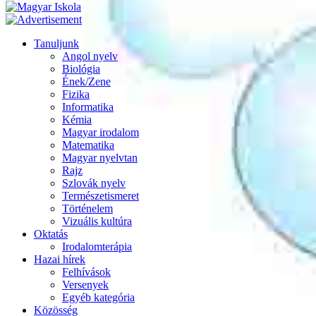
Tanuljunk
Angol nyelv
Biológia
Ének/Zene
Fizika
Informatika
Kémia
Magyar irodalom
Matematika
Magyar nyelvtan
Rajz
Szlovák nyelv
Természetismeret
Történelem
Vizuális kultúra
Oktatás
Irodalomterápia
Hazai hírek
Felhívások
Versenyek
Egyéb kategória
Közösség