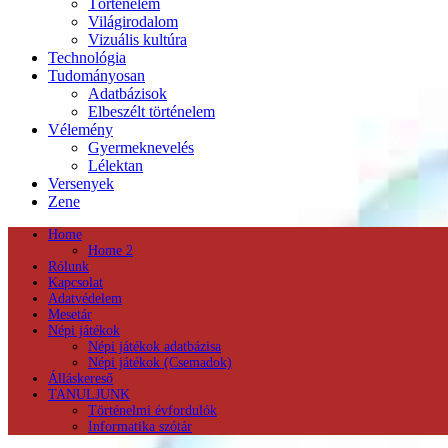
Történelem
Világirodalom
Vizuális kultúra
Technológia
Tudományosan
Adatbázisok
Elbeszélt történelem
Vélemény
Gyermeknevelés
Lélektan
Versenyek
Zene
Home
Home 2
Rólunk
Kapcsolat
Adatvédelem
Mesetár
Népi játékok
Népi játékok adatbázisa
Népi játékok (Csemadok)
Álláskereső
TANULJUNK
Történelmi évfordulók
Informatika szótár