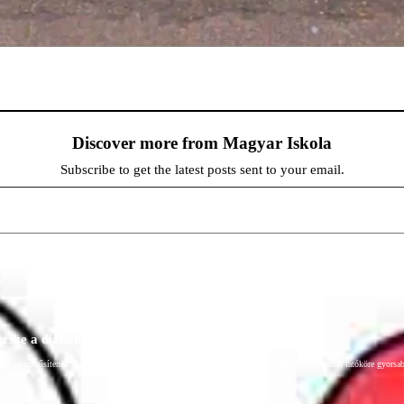
Discover more from Magyar Iskola
Subscribe to get the latest posts sent to your email.
persze a diákok fóruma
at népszerűsítenek. Ennek következtében előfordulhat, hogy az idetévedő kiskorú felhasználók látóköre gyorsabb