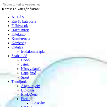
Keresés a kategóriákban:
ÁLLÁS
Egyéb kategória
Felhívások
Hazai hírek
Kitekintő
Konferencia
Közösség
Oktatás
Irodalomterápia
Szabadidő
Hobbi
Játék
Könyvajánló
Lapajánló
Sport
Tanuljunk
Angol nyelv
Biológia
Ének/Zene
Fizika
8. osztály