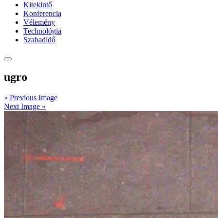
Kitekintő
Konferencia
Vélemény
Technológia
Szabadidő
ugro
« Previous Image
Next Image »