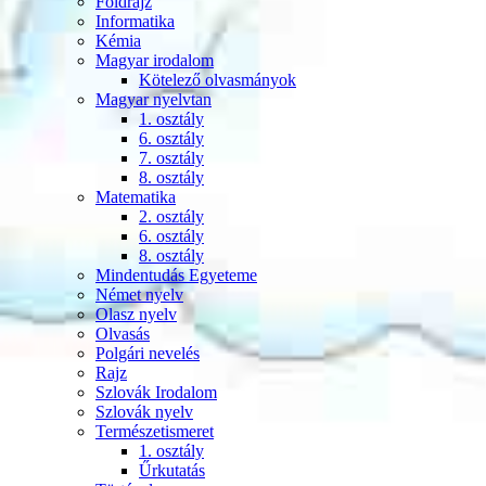
Földrajz
Informatika
Kémia
Magyar irodalom
Kötelező olvasmányok
Magyar nyelvtan
1. osztály
6. osztály
7. osztály
8. osztály
Matematika
2. osztály
6. osztály
8. osztály
Mindentudás Egyeteme
Német nyelv
Olasz nyelv
Olvasás
Polgári nevelés
Rajz
Szlovák Irodalom
Szlovák nyelv
Természetismeret
1. osztály
Űrkutatás