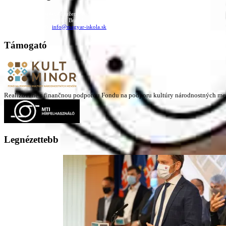
Családi Kör Egyesület/Združenie rod. kruhov
Medzilaborecká 17, 82101 Bratislava
+421 911 732 190 |
info@magyar-iskola.sk
Támogató
Realizované s finančnou podporou Fondu na podporu kultúry národnostných me
Legnézettebb