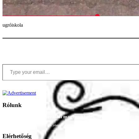
ugróiskola
Type your email…
Rólunk
A Magyar Iskola a szlovákiai magyar iskolák, tanárok, szülők és 
Ezen az oldalon esetenként olyan írások jelennek meg, amelyek a hagyományos iskolafelfogástól eltérő minták
Elérhetőség