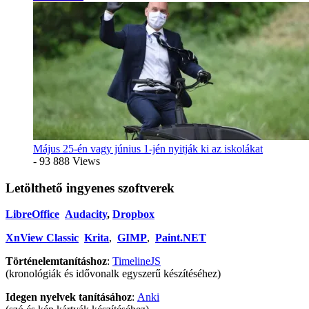
Május 25-én vagy június 1-jén nyitják ki az iskolákat
- 93 888 Views
Letölthető ingyenes szoftverek
LibreOffice
Audacity
,
Dropbox
XnView Classic
Krita
,
GIMP
,
Paint.NET
Történelemtanításhoz
:
TimelineJS
(kronológiák és idővonalk egyszerű készítéséhez)
Idegen nyelvek tanításához
:
Anki