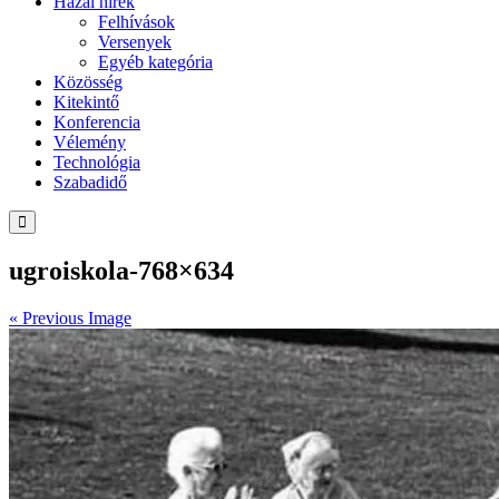
Hazai hírek
Felhívások
Versenyek
Egyéb kategória
Közösség
Kitekintő
Konferencia
Vélemény
Technológia
Szabadidő
ugroiskola-768×634
« Previous Image