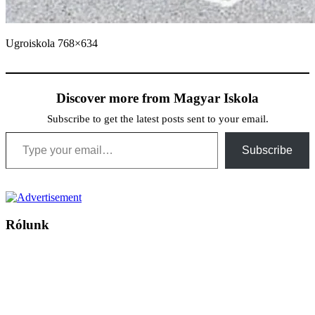
Ugroiskola 768×634
Discover more from Magyar Iskola
Subscribe to get the latest posts sent to your email.
Type your email…
Subscribe
Rólunk
A Magyar Iskola a szlovákiai magyar iskolák, tanárok, szülők és
persze a diákok fóruma
Ezen az oldalon esetenként olyan írások jelennek meg, amelyek a hagyományos iskolafelfogástól eltérő
mintákat népszerűsítenek. Ennek következtében előfordulhat, hogy az idetévedő kiskorú felhasználók
látóköre gyorsabban szélesedik, mint azt a szülők esetleg szeretnék.