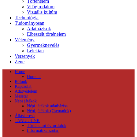
Történelem
Világirodalom
Vizuális kultúra
Technológia
Tudományosan
Adatbázisok
Elbeszélt történelem
Vélemény
Gyermeknevelés
Lélektan
Versenyek
Zene
Home
Home 2
Rólunk
Kapcsolat
Adatvédelem
Mesetár
Népi játékok
Népi játékok adatbázisa
Népi játékok (Csemadok)
Álláskereső
TANULJUNK
Történelmi évfordulók
Informatika szótár