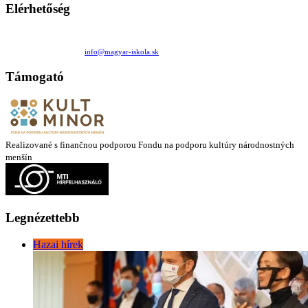
Elérhetőség
Családi Kör Egyesület/Združenie rod. kruhov
Medzilaborecká 17, 82101 Bratislava
+421 911 732 190 |
info@magyar-iskola.sk
Támogató
Realizované s finančnou podporou Fondu na podporu kultúry národnostných
menšín
Legnézettebb
Hazai hírek