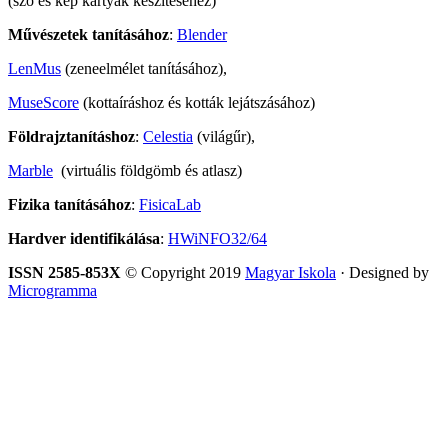
(szó és kép kártyák készítéséhez)
Művészetek tanításához
:
Blender
LenMus
(zeneelmélet tanításához),
MuseScore
(kottaíráshoz és kották lejátszásához)
Földrajztanításhoz
:
Celestia
(világűr),
Marble
(virtuális földgömb és atlasz)
Fizika tanításához
:
FisicaLab
Hardver identifikálása
:
HWiNFO32/64
ISSN 2585-853X
© Copyright 2019
Magyar Iskola
· Designed by
Microgramma