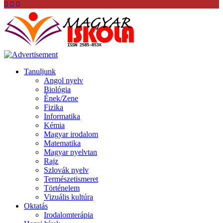
Tanuljunk
Angol nyelv
Biológia
Ének/Zene
Fizika
Informatika
Kémia
Magyar irodalom
Matematika
Magyar nyelvtan
Rajz
Szlovák nyelv
Természetismeret
Történelem
Vizuális kultúra
Oktatás
Irodalomterápia