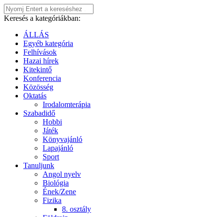
Keresés a kategóriákban:
ÁLLÁS
Egyéb kategória
Felhívások
Hazai hírek
Kitekintő
Konferencia
Közösség
Oktatás
Irodalomterápia
Szabadidő
Hobbi
Játék
Könyvajánló
Lapajánló
Sport
Tanuljunk
Angol nyelv
Biológia
Ének/Zene
Fizika
8. osztály