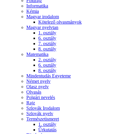
Földrajz
Informatika
Kémia
Magyar irodalom
Kötelező olvasmányok
Magyar nyelvtan
1. osztály
6. osztály
7. osztály
8. osztály
Matematika
2. osztály
6. osztály
8. osztály
Mindentudás Egyeteme
Német nyelv
Olasz nyelv
Olvasás
Polgári nevelés
Rajz
Szlovák Irodalom
Szlovák nyelv
Természetismeret
1. osztály
Űrkutatás