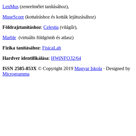
LenMus
(zeneelmélet tanításához),
MuseScore
(kottaíráshoz és kották lejátszásához)
Földrajztanításhoz
:
Celestia
(világűr),
Marble
(virtuális földgömb és atlasz)
Fizika tanításához
:
FisicaLab
Hardver identifikálása
:
HWiNFO32/64
ISSN 2585-853X
© Copyright 2019
Magyar Iskola
· Designed by
Microgramma