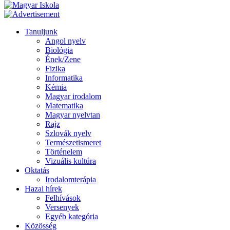
Tanuljunk
Angol nyelv
Biológia
Ének/Zene
Fizika
Informatika
Kémia
Magyar irodalom
Matematika
Magyar nyelvtan
Rajz
Szlovák nyelv
Természetismeret
Történelem
Vizuális kultúra
Oktatás
Irodalomterápia
Hazai hírek
Felhívások
Versenyek
Egyéb kategória
Közösség