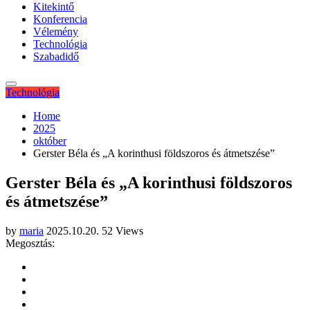
Kitekintő
Konferencia
Vélemény
Technológia
Szabadidő
Technológia
Home
2025
október
Gerster Béla és „A korinthusi földszoros és átmetszése”
Gerster Béla és „A korinthusi földszoros
és átmetszése”
by
maria
2025.10.20.
52 Views
Megosztás: