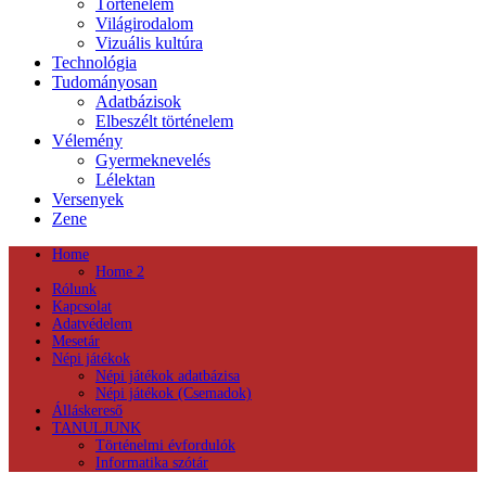
Történelem
Világirodalom
Vizuális kultúra
Technológia
Tudományosan
Adatbázisok
Elbeszélt történelem
Vélemény
Gyermeknevelés
Lélektan
Versenyek
Zene
Home
Home 2
Rólunk
Kapcsolat
Adatvédelem
Mesetár
Népi játékok
Népi játékok adatbázisa
Népi játékok (Csemadok)
Álláskereső
TANULJUNK
Történelmi évfordulók
Informatika szótár