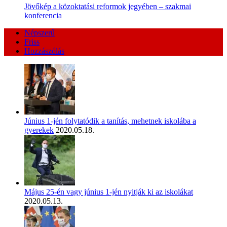
Jövőkép a közoktatási reformok jegyében – szakmai
konferencia
Népszerű
Friss
Hozzászólás
Június 1-jén folytatódik a tanítás, mehetnek iskolába a
gyerekek
2020.05.18.
Május 25-én vagy június 1-jén nyitják ki az iskolákat
2020.05.13.