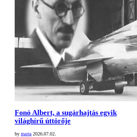
Fonó Albert, a sugárhajtás egyik
világhírű úttörője
by
maria
2026.07.02.