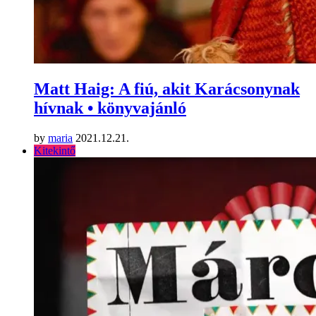
Matt Haig: A fiú, akit Karácsonynak
hívnak • könyvajánló
by
maria
2021.12.21.
Kitekintő