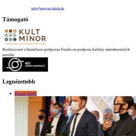
Családi Kör Egyesület/Združenie rod. kruhov
Medzilaborecká 17, 82101 Bratislava
+421 911 732 190 |
info@magyar-iskola.sk
Támogató
Realizované s finančnou podporou Fondu na podporu kultúry národnostných
menšín
Legnézettebb
Hazai hírek