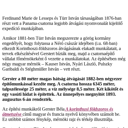
Ferdinand Marie de Lesseps és Türr István társaságában 1876-ban
részt vett a Panama-csatorna legjobb átvágási nyomvonalát kijelölő
expedíció munkájában.
Amikor 1881-ben Türr István megszerezte a görög kormány
engedélyét, hogy folytassa a Néró császár idejében (i.u. 68-ban)
elkezdt Korinthoszi-földszoros átvágásának elakadt munkálatait, a
tervek elkészítésével Gerstert bízták meg, majd a csatornaépítő
vállalat főmérnökeként ő vezette a munkálatokat. Az építésében még
négy magyar mérnök – Kauser István, Nyári László, Pulszky
Garibaldi és Stéghmüller István – vett részt.
Gerster a 80 méter magas hátság átvágását 1882-ben négyezer
építőmunkással kezdte meg. A csatorna hossza 6345 méter,
talpszélessége 25 méter, a víz mélysége 8,5 méter. Két kikötőt és
egy vasúti hidat is építettek. Az ünnepélyes megnyitót 1893.
augusztus 6-án rendezték.
Az építési munkákról Gerster Béla
A korinthusi földszoros és
átmetszése
című magyar és francia nyelvű könyvében számolt be.
Ez utóbbit számos fénykép, mérnöki rajz és térkép illusztrálja.