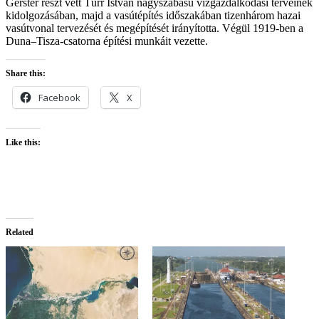
Gerster részt vett Türr István nagyszabású vízgazdálkodási terveinek
kidolgozásában, majd a vasútépítés időszakában tizenhárom hazai
vasútvonal tervezését és megépítését irányította. Végül 1919-ben a
Duna–Tisza-csatorna építési munkáit vezette.
Share this:
Facebook
X
Like this:
Related