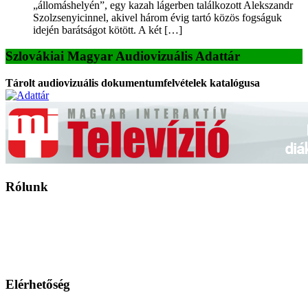
„állomáshelyén”, egy kazah lágerben találkozott Alekszandr
Szolzsenyicinnel, akivel három évig tartó közös fogságuk
idején barátságot kötött. A két […]
Szlovákiai Magyar Audiovizuális Adattár
Tárolt audiovizuális dokumentumfelvételek katalógusa
Rólunk
A Magyar Iskola a szlovákiai magyar iskolák, tanárok, szülők és
persze a diákok fóruma
Ezen az oldalon esetenként olyan írások jelennek meg, amelyek a hagyományos iskolafelfogástól eltérő
mintákat népszerűsítenek. Ennek következtében előfordulhat, hogy az idetévedő kiskorú felhasználók
látóköre gyorsabban szélesedik, mint azt a szülők esetleg szeretnék.
Elérhetőség