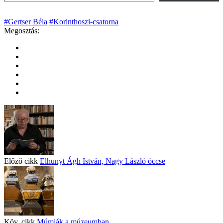
#Gertser Béla
#Korinthoszi-csatorna
Megosztás:
Előző cikk
Elhunyt Ágh István, Nagy László öccse
Köv. cikk
Múmiák a múzeumban