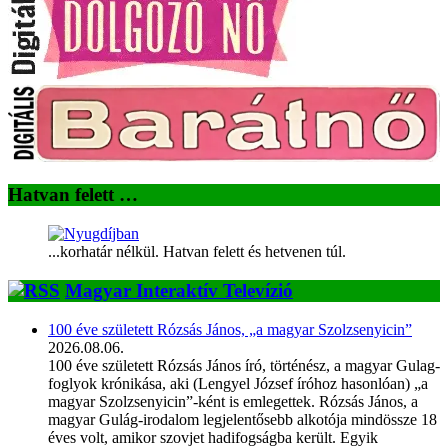
Hatvan felett …
...korhatár nélkül. Hatvan felett és hetvenen túl.
Magyar Interaktív Televízió
100 éve született Rózsás János, „a magyar Szolzsenyicin”
2026.08.06.
100 éve született Rózsás János író, történész, a magyar Gulag-
foglyok krónikása, aki (Lengyel József íróhoz hasonlóan) „a
magyar Szolzsenyicin”-ként is emlegettek. Rózsás János, a
magyar Gulág-irodalom legjelentősebb alkotója mindössze 18
éves volt, amikor szovjet hadifogságba került. Egyik