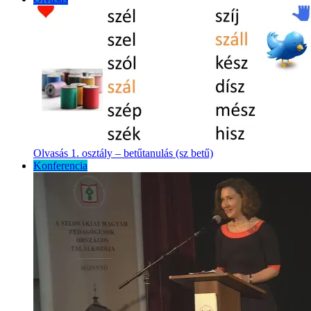
Olvasás 1. osztály – betűtanulás (sz betű)
Konferencia