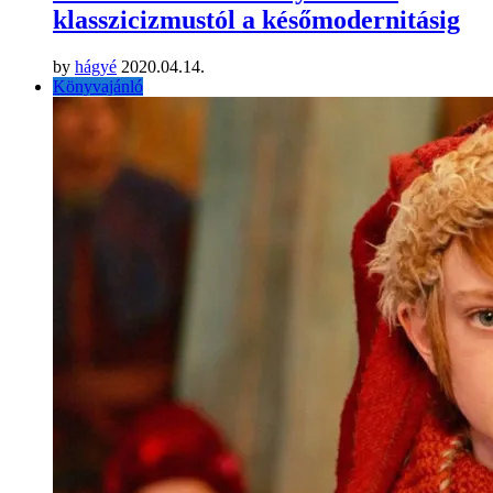
klasszicizmustól a későmodernitásig
by
hágyé
2020.04.14.
Könyvajánló