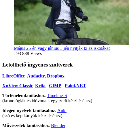
Május 25-én vagy június 1-jén nyitják ki az iskolákat
- 93 888 Views
Letölthető ingyenes szoftverek
LibreOffice
Audacity
,
Dropbox
XnView Classic
Krita
,
GIMP
,
Paint.NET
Történelemtanításhoz
:
TimelineJS
(kronológiák és idővonalk egyszerű készítéséhez)
Idegen nyelvek tanításához
:
Anki
(szó és kép kártyák készítéséhez)
Művészetek tanításához
:
Blender