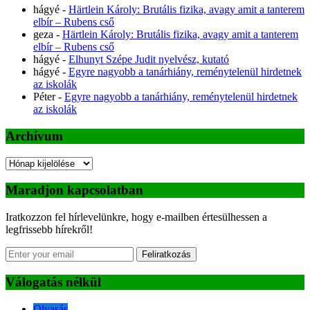
hágyé
-
Härtlein Károly: Brutális fizika, avagy amit a tanterem
elbír – Rubens cső
geza
-
Härtlein Károly: Brutális fizika, avagy amit a tanterem
elbír – Rubens cső
hágyé
-
Elhunyt Szépe Judit nyelvész, kutató
hágyé
-
Egyre nagyobb a tanárhiány, reménytelenül hirdetnek
az iskolák
Péter
-
Egyre nagyobb a tanárhiány, reménytelenül hirdetnek
az iskolák
Archívum
Archívum
Maradjon kapcsolatban
Iratkozzon fel hírlevelünkre, hogy e-mailben értesülhessen a
legfrissebb hírekről!
Feliratkozás
Válogatás nélkül
Olvasás