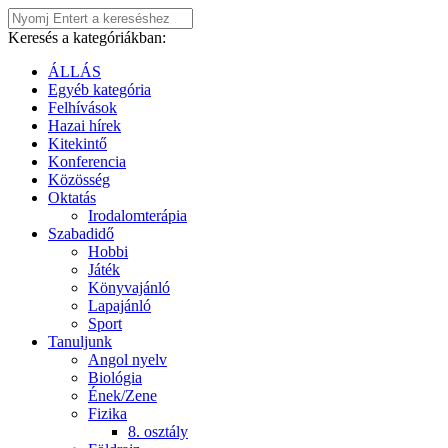
Keresés a kategóriákban:
ÁLLÁS
Egyéb kategória
Felhívások
Hazai hírek
Kitekintő
Konferencia
Közösség
Oktatás
Irodalomterápia
Szabadidő
Hobbi
Játék
Könyvajánló
Lapajánló
Sport
Tanuljunk
Angol nyelv
Biológia
Ének/Zene
Fizika
8. osztály