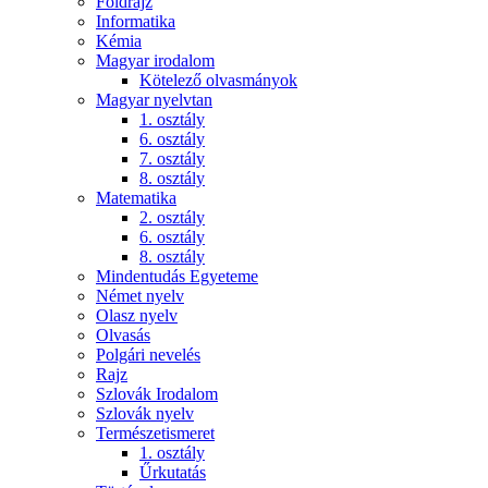
Földrajz
Informatika
Kémia
Magyar irodalom
Kötelező olvasmányok
Magyar nyelvtan
1. osztály
6. osztály
7. osztály
8. osztály
Matematika
2. osztály
6. osztály
8. osztály
Mindentudás Egyeteme
Német nyelv
Olasz nyelv
Olvasás
Polgári nevelés
Rajz
Szlovák Irodalom
Szlovák nyelv
Természetismeret
1. osztály
Űrkutatás