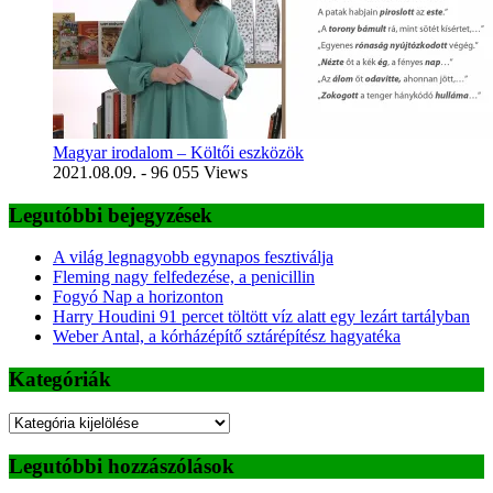
Magyar irodalom – Költői eszközök
2021.08.09.
- 96 055 Views
Legutóbbi bejegyzések
A világ legnagyobb egynapos fesztiválja
Fleming nagy felfedezése, a penicillin
Fogyó Nap a horizonton
Harry Houdini 91 percet töltött víz alatt egy lezárt tartályban
Weber Antal, a kórházépítő sztárépítész hagyatéka
Kategóriák
Kategóriák
Legutóbbi hozzászólások