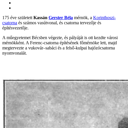
175 éve született
Kassán
Gerster Béla
mérnök, a
Korinthoszi-
csatorna
és számos vasútvonal, és csatorna tervezője és
építésvezetője.
A műegyetemet Bécsben végezte, és pályáját is ott kezdte városi
mérnökként. A Ferenc-csatorna építésének főmérnöke lett, majd
megtervezte a vukovár–sabáci és a felső-kulpai hajózócsatorna
nyomvonalát.