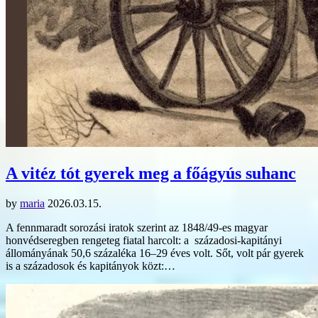
A vitéz tót gyerek meg a főágyús suhanc
by
maria
2026.03.15.
A fennmaradt sorozási iratok szerint az 1848/49-es magyar
honvédseregben rengeteg fiatal harcolt: a századosi-kapitányi
állományának 50,6 százaléka 16–29 éves volt. Sőt, volt pár gyerek
is a századosok és kapitányok közt:…