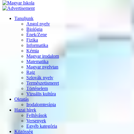
Tanuljunk
Angol nyelv
Biológia
Ének/Zene
Fizika
Informatika
Kémia
Magyar irodalom
Matematika
Magyar nyelvtan
Rajz
Szlovák nyelv
Természetismeret
Történelem
Vizuális kultúra
Oktatás
Irodalomterápia
Hazai hírek
Felhívások
Versenyek
Egyéb kategória
Közösség