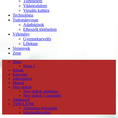
Történelem
Világirodalom
Vizuális kultúra
Technológia
Tudományosan
Adatbázisok
Elbeszélt történelem
Vélemény
Gyermeknevelés
Lélektan
Versenyek
Zene
Home
Home 2
Rólunk
Kapcsolat
Adatvédelem
Mesetár
Népi játékok
Népi játékok adatbázisa
Népi játékok (Csemadok)
Álláskereső
TANULJUNK
Történelmi évfordulók
Informatika szótár