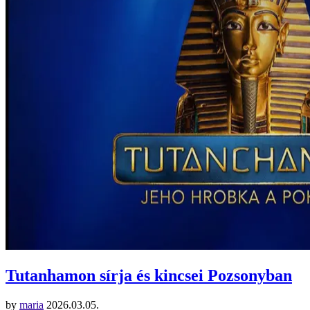
Tutanhamon sírja és kincsei Pozsonyban
by
maria
2026.03.05.