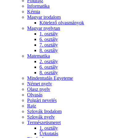
Földrajz
Informatika
Kémia
Magyar irodalom
Kötelező olvasmányok
Magyar nyelvtan
1. osztály
6. osztály
7. osztály
8. osztály
Matematika
2. osztály
6. osztály
8. osztály
Mindentudás Egyeteme
Német nyelv
Olasz nyelv
Olvasás
Polgári nevelés
Rajz
Szlovák Irodalom
Szlovák nyelv
Természetismeret
1. osztály
Űrkutatás