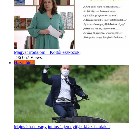
Magyar irodalom – Költői eszközök
- 96 057 Views
Hazai hírek
Május 25-én vagy június 1-jén nyitják ki az iskolákat