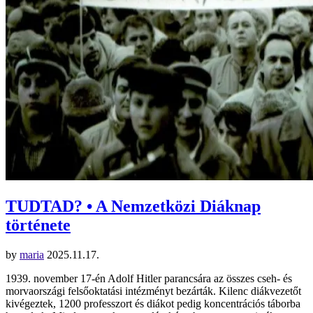
TUDTAD? • A Nemzetközi Diáknap
története
by
maria
2025.11.17.
1939. november 17-én Adolf Hitler parancsára az összes cseh- és
morvaországi felsőoktatási intézményt bezárták. Kilenc diákvezetőt
kivégeztek, 1200 professzort és diákot pedig koncentrációs táborba