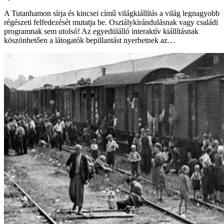
A Tutanhamon sírja és kincsei című világkiállítás a világ legnagyobb
régészeti felfedezését mutatja be. Osztálykirándulásnak vagy családi
programnak sem utolsó! Az egyedülálló interaktív kiállításnak
köszönhetően a látogatók bepillantást nyerhetnek az…