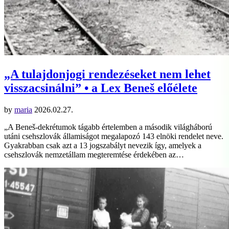
„A tulajdonjogi rendezéseket nem lehet
visszacsinálni” • a Lex Beneš előélete
by
maria
2026.02.27.
„A Beneš-dekrétumok tágabb értelemben a második világháború
utáni csehszlovák államiságot megalapozó 143 elnöki rendelet neve.
Gyakrabban csak azt a 13 jogszabályt nevezik így, amelyek a
csehszlovák nemzetállam megteremtése érdekében az…