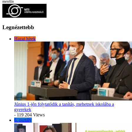
menšín
Legnézettebb
Hazai hírek
Június 1-jén folytatódik a tanítás, mehetnek iskolába a
gyerekek
- 119 204 Views
6. osztály