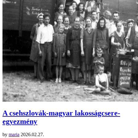
A csehszlovák-magyar lakosságcsere-
egyezmény
by
maria
2026.02.27.