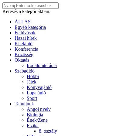
Keresés a kategóriákban:
ÁLLÁS
Egyéb kategória
Felhívások
Hazai hírek
Kitekintő
Konferencia
Közösség
Oktatás
Irodalomterápia
Szabadidő
Hobbi
Játék
Könyvajánló
Lapajánló
Sport
Tanuljunk
Angol nyelv
Biológia
Ének/Zene
Fizika
8. osztály