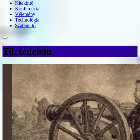
Kitekintő
Konferencia
Vélemény
Technológia
Szabadidő
Történelem