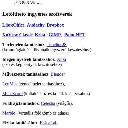
- 93 888 Views
Letölthető ingyenes szoftverek
LibreOffice
Audacity
,
Dropbox
XnView Classic
Krita
,
GIMP
,
Paint.NET
Történelemtanításhoz
:
TimelineJS
(kronológiák és idővonalk egyszerű készítéséhez)
Idegen nyelvek tanításához
:
Anki
(szó és kép kártyák készítéséhez)
Művészetek tanításához
:
Blender
LenMus
(zeneelmélet tanításához),
MuseScore
(kottaíráshoz és kották lejátszásához)
Földrajztanításhoz
:
Celestia
(világűr),
Marble
(virtuális földgömb és atlasz)
Fizika tanításához
:
FisicaLab