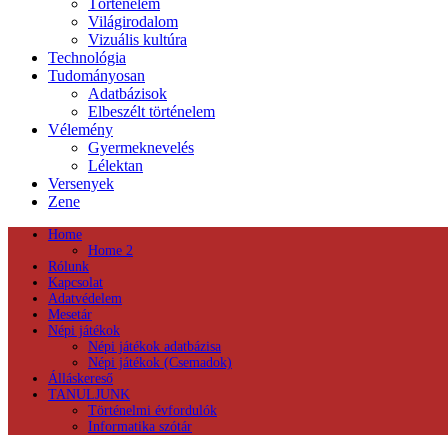
Történelem
Világirodalom
Vizuális kultúra
Technológia
Tudományosan
Adatbázisok
Elbeszélt történelem
Vélemény
Gyermeknevelés
Lélektan
Versenyek
Zene
Home
Home 2
Rólunk
Kapcsolat
Adatvédelem
Mesetár
Népi játékok
Népi játékok adatbázisa
Népi játékok (Csemadok)
Álláskereső
TANULJUNK
Történelmi évfordulók
Informatika szótár