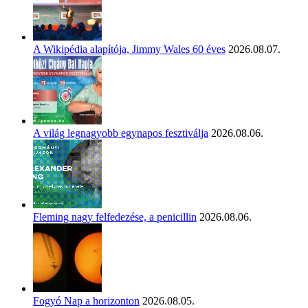
A Wikipédia alapítója, Jimmy Wales 60 éves
2026.08.07.
A világ legnagyobb egynapos fesztiválja
2026.08.06.
Fleming nagy felfedezése, a penicillin
2026.08.06.
Fogyó Nap a horizonton
2026.08.05.