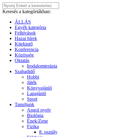
Keresés a kategóriákban:
ÁLLÁS
Egyéb kategória
Felhívások
Hazai hírek
Kitekintő
Konferencia
Közösség
Oktatás
Irodalomterápia
Szabadidő
Hobbi
Játék
Könyvajánló
Lapajánló
Sport
Tanuljunk
Angol nyelv
Biológia
Ének/Zene
Fizika
8. osztály