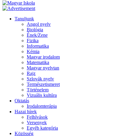
Tanuljunk
Angol nyelv
Biológia
Ének/Zene
Fizika
Informatika
Kémia
Magyar irodalom
Matematika
Magyar nyelvtan
Rajz
Szlovák nyelv
Természetismeret
Történelem
Vizuális kultúra
Oktatás
Irodalomterápia
Hazai hírek
Felhívások
Versenyek
Egyéb kategória
Közösség