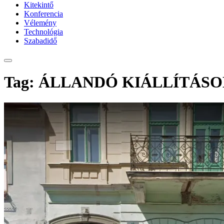
Kitekintő
Konferencia
Vélemény
Technológia
Szabadidő
Tag: ÁLLANDÓ KIÁLLÍTÁS