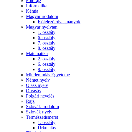
Földrajz
Informatika
Kémia
Magyar irodalom
Kötelező olvasmányok
Magyar nyelvtan
1. osztály
6. osztály
7. osztály
8. osztály
Matematika
2. osztály
6. osztály
8. osztály
Mindentudás Egyeteme
Német nyelv
Olasz nyelv
Olvasás
Polgári nevelés
Rajz
Szlovák Irodalom
Szlovák nyelv
Természetismeret
1. osztály
Űrkutatás