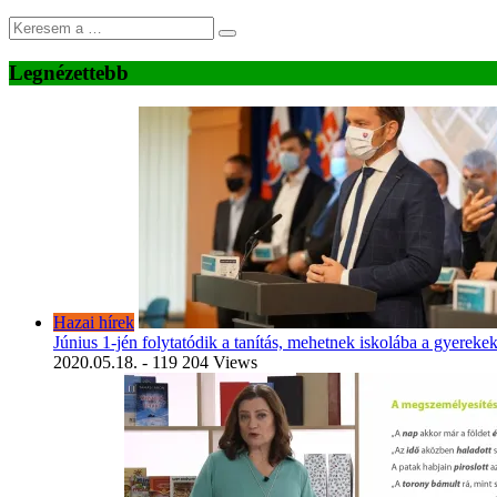
Legnézettebb
Hazai hírek
Június 1-jén folytatódik a tanítás, mehetnek iskolába a gyereke
2020.05.18.
- 119 204 Views