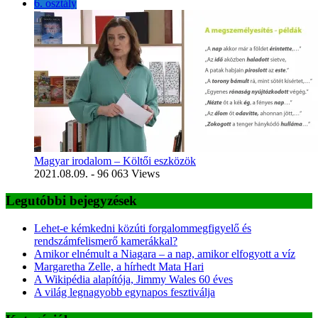
6. osztály
Magyar irodalom – Költői eszközök
2021.08.09.
- 96 063 Views
Legutóbbi bejegyzések
Lehet-e kémkedni közúti forgalommegfigyelő és
rendszámfelismerő kamerákkal?
Amikor elnémult a Niagara – a nap, amikor elfogyott a víz
Margaretha Zelle, a hírhedt Mata Hari
A Wikipédia alapítója, Jimmy Wales 60 éves
A világ legnagyobb egynapos fesztiválja