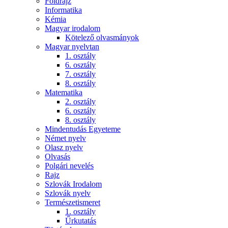
Földrajz
Informatika
Kémia
Magyar irodalom
Kötelező olvasmányok
Magyar nyelvtan
1. osztály
6. osztály
7. osztály
8. osztály
Matematika
2. osztály
6. osztály
8. osztály
Mindentudás Egyeteme
Német nyelv
Olasz nyelv
Olvasás
Polgári nevelés
Rajz
Szlovák Irodalom
Szlovák nyelv
Természetismeret
1. osztály
Űrkutatás