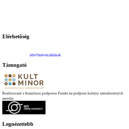
A Magyar Iskola a szlovákiai magyar iskolák, tanárok, szülők és
persze a diákok fóruma
Ezen az oldalon esetenként olyan írások jelennek meg, amelyek a hagyományos iskolafelfogástól eltérő
mintákat népszerűsítenek. Ennek következtében előfordulhat, hogy az idetévedő kiskorú felhasználók
látóköre gyorsabban szélesedik, mint azt a szülők esetleg szeretnék.
Elérhetőség
Családi Kör Egyesület/Združenie rod. kruhov
Medzilaborecká 17, 82101 Bratislava
+421 911 732 190 |
info@magyar-iskola.sk
Támogató
Realizované s finančnou podporou Fondu na podporu kultúry národnostných
menšín
Legnézettebb