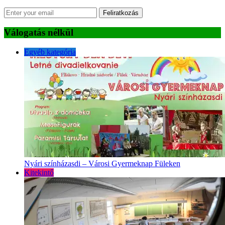
Feliratkozás
Válogatás nélkül
Egyéb kategória
Nyári színházasdi – Városi Gyermeknap Füleken
Kitekintő