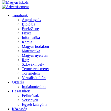
Tanuljunk
Angol nyelv
Biológia
Ének/Zene
Fizika
Informatika
Kémia
Magyar irodalom
Matematika
Magyar nyelvtan
Rajz
Szlovák nyelv
Természetismeret
Történelem
Vizuális kultúra
Oktatás
Irodalomterápia
Hazai hírek
Felhívások
Versenyek
Egyéb kategória
Közösség