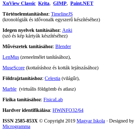
XnView Classic
Krita
,
GIMP
,
Paint.NET
Történelemtanításhoz
:
TimelineJS
(kronológiák és idővonalk egyszerű készítéséhez)
Idegen nyelvek tanításához
:
Anki
(szó és kép kártyák készítéséhez)
Művészetek tanításához
:
Blender
LenMus
(zeneelmélet tanításához),
MuseScore
(kottaíráshoz és kották lejátszásához)
Földrajztanításhoz
:
Celestia
(világűr),
Marble
(virtuális földgömb és atlasz)
Fizika tanításához
:
FisicaLab
Hardver identifikálása
:
HWiNFO32/64
ISSN 2585-853X
© Copyright 2019
Magyar Iskola
· Designed by
Microgramma