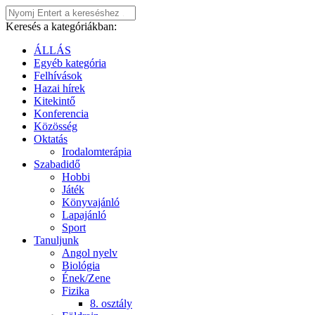
Keresés a kategóriákban:
ÁLLÁS
Egyéb kategória
Felhívások
Hazai hírek
Kitekintő
Konferencia
Közösség
Oktatás
Irodalomterápia
Szabadidő
Hobbi
Játék
Könyvajánló
Lapajánló
Sport
Tanuljunk
Angol nyelv
Biológia
Ének/Zene
Fizika
8. osztály