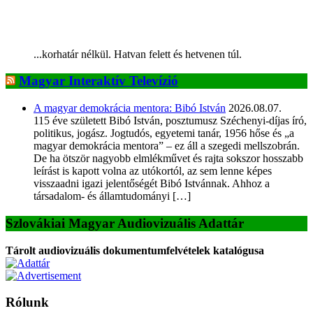
...korhatár nélkül. Hatvan felett és hetvenen túl.
Magyar Interaktív Televízió
A magyar demokrácia mentora: Bibó István
2026.08.07.
115 éve született Bibó István, posztumusz Széchenyi-díjas író,
politikus, jogász. Jogtudós, egyetemi tanár, 1956 hőse és „a
magyar demokrácia mentora” – ez áll a szegedi mellszobrán.
De ha ötször nagyobb elmlékművet és rajta sokszor hosszabb
leírást is kapott volna az utókortól, az sem lenne képes
visszaadni igazi jelentőségét Bibó Istvánnak. Ahhoz a
társadalom- és államtudományi […]
Szlovákiai Magyar Audiovizuális Adattár
Tárolt audiovizuális dokumentumfelvételek katalógusa
Rólunk