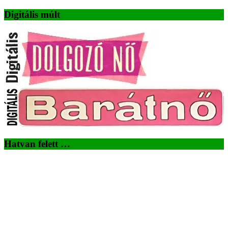
Digitális múlt
Hatvan felett …