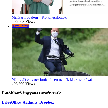
Magyar irodalom – Költői eszközök
- 96 063 Views
Hazai hírek
Május 25-én vagy június 1-jén nyitják ki az iskolákat
- 93 890 Views
Letölthető ingyenes szoftverek
LibreOffice
Audacity
,
Dropbox