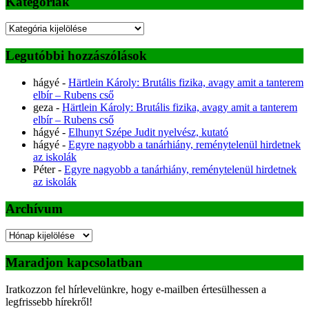
Kategóriák
Kategóriák
Legutóbbi hozzászólások
hágyé
-
Härtlein Károly: Brutális fizika, avagy amit a tanterem
elbír – Rubens cső
geza
-
Härtlein Károly: Brutális fizika, avagy amit a tanterem
elbír – Rubens cső
hágyé
-
Elhunyt Szépe Judit nyelvész, kutató
hágyé
-
Egyre nagyobb a tanárhiány, reménytelenül hirdetnek
az iskolák
Péter
-
Egyre nagyobb a tanárhiány, reménytelenül hirdetnek
az iskolák
Archívum
Archívum
Maradjon kapcsolatban
Iratkozzon fel hírlevelünkre, hogy e-mailben értesülhessen a
legfrissebb hírekről!