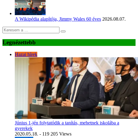
A Wikipédia alapítója, Jimmy Wales 60 éves
2026.08.07.
Legnézettebb
Hazai hírek
Június 1-jén folytatódik a tanítás, mehetnek iskolába a
gyerekek
2020.05.18.
- 119 205 Views