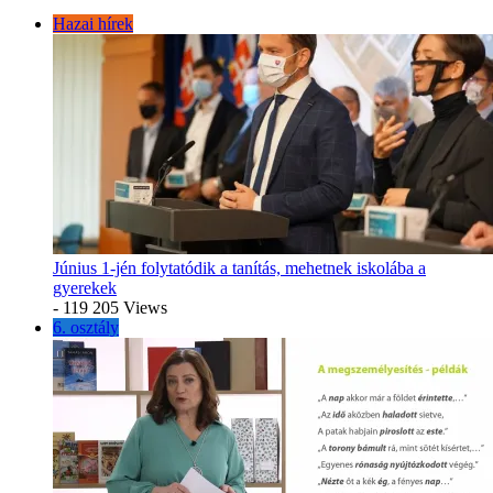
Hazai hírek
Június 1-jén folytatódik a tanítás, mehetnek iskolába a
gyerekek
- 119 205 Views
6. osztály