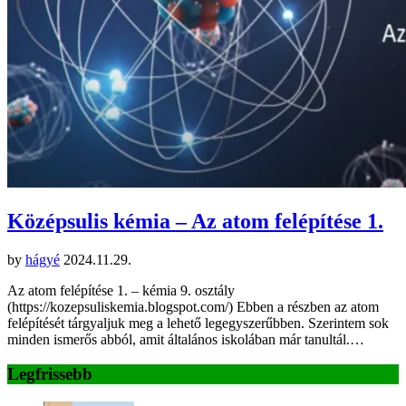
Középsulis kémia – Az atom felépítése 1.
by
hágyé
2024.11.29.
Az atom felépítése 1. – kémia 9. osztály
(https://kozepsuliskemia.blogspot.com/) Ebben a részben az atom
felépítését tárgyaljuk meg a lehető legegyszerűbben. Szerintem sok
minden ismerős abból, amit általános iskolában már tanultál.…
Legfrissebb