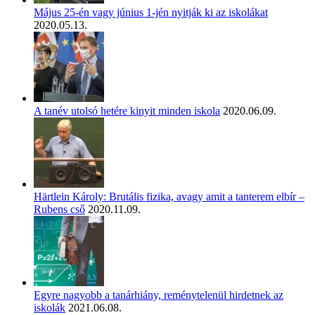
Május 25-én vagy június 1-jén nyitják ki az iskolákat
2020.05.13.
A tanév utolsó hetére kinyit minden iskola
2020.06.09.
Härtlein Károly: Brutális fizika, avagy amit a tanterem elbír –
Rubens cső
2020.11.09.
Egyre nagyobb a tanárhiány, reménytelenül hirdetnek az
iskolák
2021.06.08.