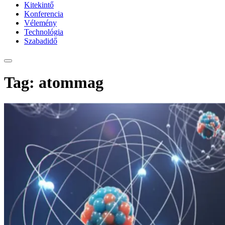
Kitekintő
Konferencia
Vélemény
Technológia
Szabadidő
Tag: atommag