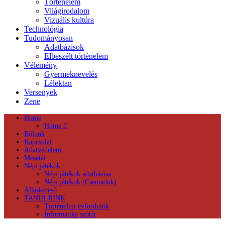
Történelem
Világirodalom
Vizuális kultúra
Technológia
Tudományosan
Adatbázisok
Elbeszélt történelem
Vélemény
Gyermeknevelés
Lélektan
Versenyek
Zene
Home
Home 2
Rólunk
Kapcsolat
Adatvédelem
Mesetár
Népi játékok
Népi játékok adatbázisa
Népi játékok (Csemadok)
Álláskereső
TANULJUNK
Történelmi évfordulók
Informatika szótár