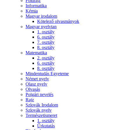
Földrajz
Informatika
Kémia
Magyar irodalom
Kötelező olvasmányok
Magyar nyelvtan
1. osztály
6. osztály
7. osztály
8. osztály
Matematika
2. osztály
6. osztály
8. osztály
Mindentudás Egyeteme
Német nyelv
Olasz nyelv
Olvasás
Polgári nevelés
Rajz
Szlovák Irodalom
Szlovák nyelv
Természetismeret
1. osztály
Űrkutatás