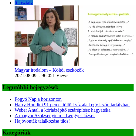
6. osztály
Magyar irodalom – Költői eszközök
2021.08.09.
- 96 051 Views
Legutóbbi bejegyzések
Fogyó Nap a horizonton
Harry Houdini 91 percet töltött víz alatt egy lezárt tartályban
Weber Antal, a kórházépítő sztárépítész hagyatéka
A magyar Szolzsenyicin – Lengyel József
Hajóvonták találkozása tilos!
Kategóriák