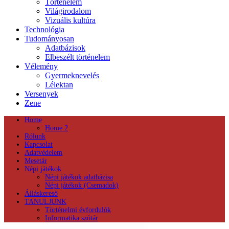
Történelem
Világirodalom
Vizuális kultúra
Technológia
Tudományosan
Adatbázisok
Elbeszélt történelem
Vélemény
Gyermeknevelés
Lélektan
Versenyek
Zene
Home
Home 2
Rólunk
Kapcsolat
Adatvédelem
Mesetár
Népi játékok
Népi játékok adatbázisa
Népi játékok (Csemadok)
Álláskereső
TANULJUNK
Történelmi évfordulók
Informatika szótár