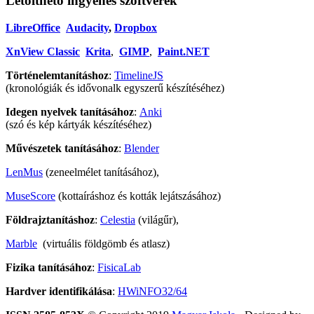
Letölthető ingyenes szoftverek
LibreOffice
Audacity
,
Dropbox
XnView Classic
Krita
,
GIMP
,
Paint.NET
Történelemtanításhoz
:
TimelineJS
(kronológiák és idővonalk egyszerű készítéséhez)
Idegen nyelvek tanításához
:
Anki
(szó és kép kártyák készítéséhez)
Művészetek tanításához
:
Blender
LenMus
(zeneelmélet tanításához),
MuseScore
(kottaíráshoz és kották lejátszásához)
Földrajztanításhoz
:
Celestia
(világűr),
Marble
(virtuális földgömb és atlasz)
Fizika tanításához
:
FisicaLab
Hardver identifikálása
:
HWiNFO32/64