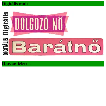
Digitális múlt
Hatvan felett …