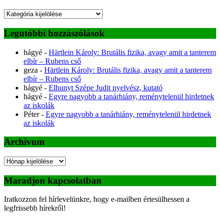
Kategóriák
Legutóbbi hozzászólások
hágyé
-
Härtlein Károly: Brutális fizika, avagy amit a tanterem
elbír – Rubens cső
geza
-
Härtlein Károly: Brutális fizika, avagy amit a tanterem
elbír – Rubens cső
hágyé
-
Elhunyt Szépe Judit nyelvész, kutató
hágyé
-
Egyre nagyobb a tanárhiány, reménytelenül hirdetnek
az iskolák
Péter
-
Egyre nagyobb a tanárhiány, reménytelenül hirdetnek
az iskolák
Archívum
Archívum
Maradjon kapcsolatban
Iratkozzon fel hírlevelünkre, hogy e-mailben értesülhessen a
legfrissebb hírekről!