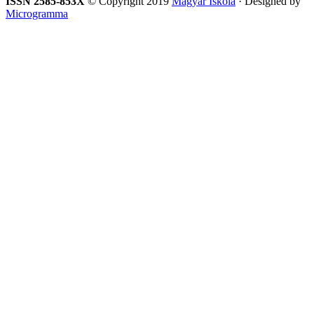
ISSN 2585-853X
© Copyright 2019
Magyar Iskola
· Designed by
Microgramma