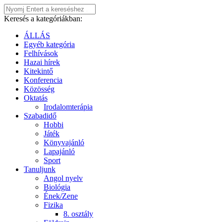
Keresés a kategóriákban:
ÁLLÁS
Egyéb kategória
Felhívások
Hazai hírek
Kitekintő
Konferencia
Közösség
Oktatás
Irodalomterápia
Szabadidő
Hobbi
Játék
Könyvajánló
Lapajánló
Sport
Tanuljunk
Angol nyelv
Biológia
Ének/Zene
Fizika
8. osztály