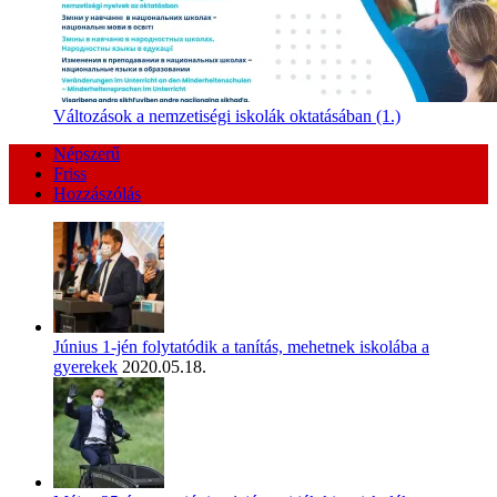
Változások a nemzetiségi iskolák oktatásában (1.)
Népszerű
Friss
Hozzászólás
Június 1-jén folytatódik a tanítás, mehetnek iskolába a
gyerekek
2020.05.18.