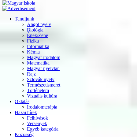
Tanuljunk
Angol nyelv
Biológia
Ének/Zene
Fizika
Informatika
Kémia
Magyar irodalom
Matematika
Magyar nyelvtan
Rajz
Szlovák nyelv
Természetismeret
Történelem
Vizuális kultúra
Oktatás
Irodalomterápia
Hazai hírek
Felhívások
Versenyek
Egyéb kategória
Közösség