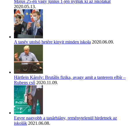
Május 25-én vagy június 1-jén nyitják ki az iskolákat
2020.05.13.
A tanév utolsó hetére kinyit minden iskola
2020.06.09.
Härtlein Károly: Brutális fizika, avagy amit a tanterem elbír –
Rubens cső
2020.11.09.
Egyre nagyobb a tanárhiány, reménytelenül hirdetnek az
iskolák
2021.06.08.