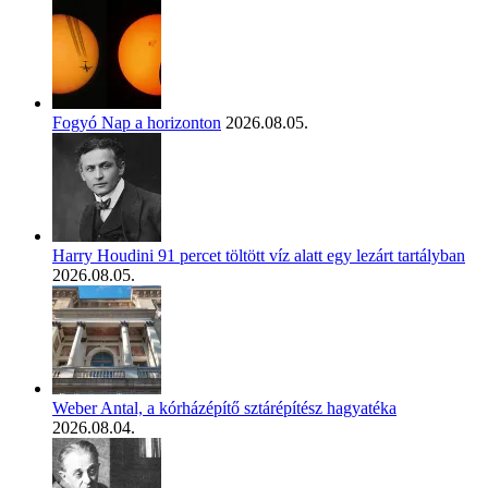
Fogyó Nap a horizonton
2026.08.05.
Harry Houdini 91 percet töltött víz alatt egy lezárt tartályban
2026.08.05.
Weber Antal, a kórházépítő sztárépítész hagyatéka
2026.08.04.