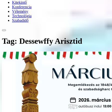
Kitekintő
Konferencia
Vélemény
Technológia
Szabadidő
Tag: Dessewffy Arisztid