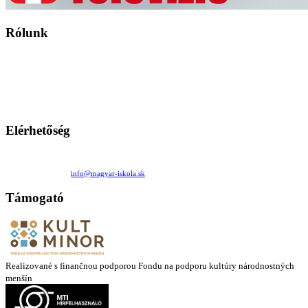
Rólunk
A Magyar Iskola a szlovákiai magyar iskolák, tanárok, szülők és
persze a diákok fóruma
Ezen az oldalon esetenként olyan írások jelennek meg, amelyek a hagyományos iskolafelfogástól eltérő
mintákat népszerűsítenek. Ennek következtében előfordulhat, hogy az idetévedő kiskorú felhasználók
látóköre gyorsabban szélesedik, mint azt a szülők esetleg szeretnék.
Elérhetőség
Családi Kör Egyesület/Združenie rod. kruhov
Medzilaborecká 17, 82101 Bratislava
+421 911 732 190 |
info@magyar-iskola.sk
Támogató
Realizované s finančnou podporou Fondu na podporu kultúry národnostných
menšín