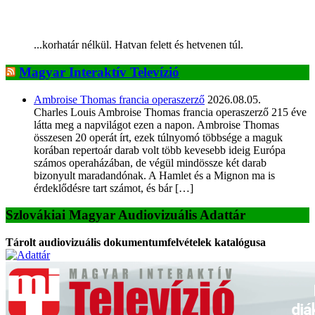
...korhatár nélkül. Hatvan felett és hetvenen túl.
Magyar Interaktív Televízió
Ambroise Thomas francia operaszerző
2026.08.05.
Charles Louis Ambroise Thomas francia operaszerző 215 éve
látta meg a napvilágot ezen a napon. Ambroise Thomas
összesen 20 operát írt, ezek túlnyomó többsége a maguk
korában repertoár darab volt több kevesebb ideig Európa
számos operaházában, de végül mindössze két darab
bizonyult maradandónak. A Hamlet és a Mignon ma is
érdeklődésre tart számot, és bár […]
Szlovákiai Magyar Audiovizuális Adattár
Tárolt audiovizuális dokumentumfelvételek katalógusa