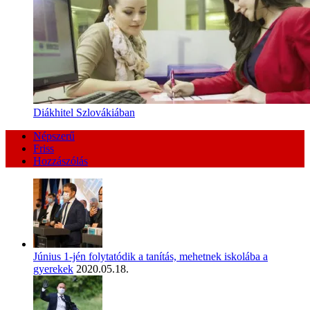
Diákhitel Szlovákiában
Népszerű
Friss
Hozzászólás
Június 1-jén folytatódik a tanítás, mehetnek iskolába a
gyerekek
2020.05.18.