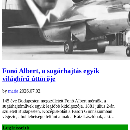
Fonó Albert, a sugárhajtás egyik
világhírű úttörője
by
maria
2026.07.02.
145 éve Budapesten megszületett Fonó Albert mérnök, a
sugárhajtóművek egyik legfőbb kidolgozója. 1881 július 2-án
született Budapesten. Középiskoláit a Fasori Gimnáziumban
végezte, ahol tehetsége feltűnt annak a Rátz Lászlónak, aki…
Legfrissebb