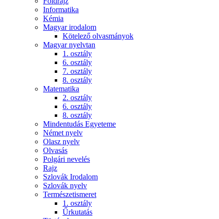
Földrajz
Informatika
Kémia
Magyar irodalom
Kötelező olvasmányok
Magyar nyelvtan
1. osztály
6. osztály
7. osztály
8. osztály
Matematika
2. osztály
6. osztály
8. osztály
Mindentudás Egyeteme
Német nyelv
Olasz nyelv
Olvasás
Polgári nevelés
Rajz
Szlovák Irodalom
Szlovák nyelv
Természetismeret
1. osztály
Űrkutatás