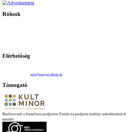
Rólunk
A Magyar Iskola a szlovákiai magyar iskolák, tanárok, szülők és
persze a diákok fóruma
Ezen az oldalon esetenként olyan írások jelennek meg, amelyek a hagyományos iskolafelfogástól eltérő
mintákat népszerűsítenek. Ennek következtében előfordulhat, hogy az idetévedő kiskorú felhasználók
látóköre gyorsabban szélesedik, mint azt a szülők esetleg szeretnék.
Elérhetőség
Családi Kör Egyesület/Združenie rod. kruhov
Medzilaborecká 17, 82101 Bratislava
+421 911 732 190 |
info@magyar-iskola.sk
Támogató
Realizované s finančnou podporou Fondu na podporu kultúry národnostných
menšín