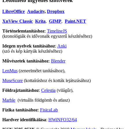
Letölthető ingyenes szoftverek
LibreOffice
Audacity
,
Dropbox
XnView Classic
Krita
,
GIMP
,
Paint.NET
Történelemtanításhoz
:
TimelineJS
(kronológiák és idővonalk egyszerű készítéséhez)
Idegen nyelvek tanításához
:
Anki
(szó és kép kártyák készítéséhez)
Művészetek tanításához
:
Blender
LenMus
(zeneelmélet tanításához),
MuseScore
(kottaíráshoz és kották lejátszásához)
Földrajztanításhoz
:
Celestia
(világűr),
Marble
(virtuális földgömb és atlasz)
Fizika tanításához
:
FisicaLab
Hardver identifikálása
:
HWiNFO32/64