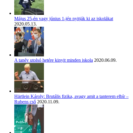
Május 25-én vagy június 1-jén nyitják ki az iskolákat
2020.05.13.
A tanév utolsó hetére kinyit minden iskola
2020.06.09.
Härtlein Károly: Brutális fizika, avagy amit a tanterem elbír –
Rubens cső
2020.11.09.