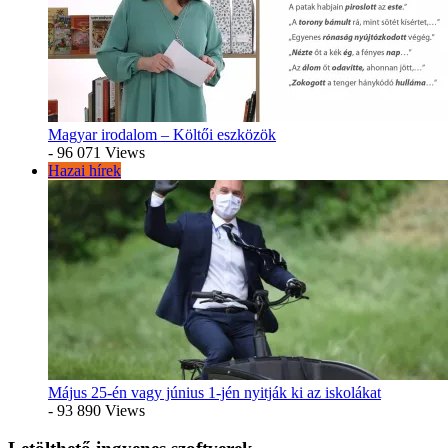
Magyar irodalom – Költői eszközök
- 96 071 Views
Hazai hírek
Május 25-én vagy június 1-jén nyitják ki az iskolákat
- 93 890 Views