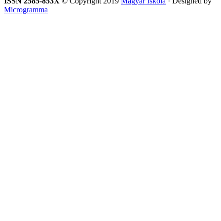
ISSN 2585-853X
© Copyright 2019
Magyar Iskola
· Designed by
Microgramma