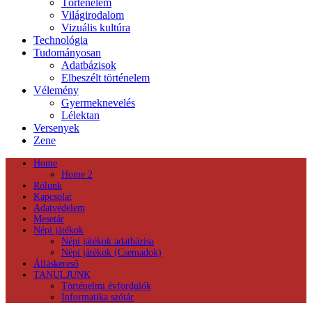
Történelem
Világirodalom
Vizuális kultúra
Technológia
Tudományosan
Adatbázisok
Elbeszélt történelem
Vélemény
Gyermeknevelés
Lélektan
Versenyek
Zene
Home
Home 2
Rólunk
Kapcsolat
Adatvédelem
Mesetár
Népi játékok
Népi játékok adatbázisa
Népi játékok (Csemadok)
Álláskereső
TANULJUNK
Történelmi évfordulók
Informatika szótár