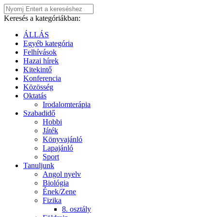
Keresés a kategóriákban:
ÁLLÁS
Egyéb kategória
Felhívások
Hazai hírek
Kitekintő
Konferencia
Közösség
Oktatás
Irodalomterápia
Szabadidő
Hobbi
Játék
Könyvajánló
Lapajánló
Sport
Tanuljunk
Angol nyelv
Biológia
Ének/Zene
Fizika
8. osztály