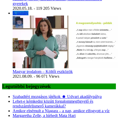
gyerekek
2020.05.18.
- 119 205 Views
6. osztály
Magyar irodalom – Költői eszközök
2021.08.09.
- 96 071 Views
Legutóbbi bejegyzések
Szabadtéri mozgásos játékok ☻ Udvari akadálypálya
Lehet-e kémkedni közúti forgalommegfigyelő és
rendszámfelismerő kamerákkal?
Amikor elnémult a Niagara – a nap, amikor elfogyott a víz
Margaretha Zelle, a hírhedt Mata Hari