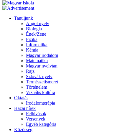
Tanuljunk
Angol nyelv
Biológia
Ének/Zene
Fizika
Informatika
Kémia
Magyar irodalom
Matematika
Magyar nyelvtan
Rajz
Szlovák nyelv
Természetismeret
Történelem
Vizuális kultúra
Oktatás
Irodalomterápia
Hazai hírek
Felhívások
Versenyek
Egyéb kategória
Közösség