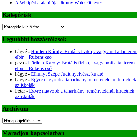
A Wikipédia alapítója, Jimmy Wales 60 éves
Kategóriák
Kategóriák
Legutóbbi hozzászólások
hágyé
-
Härtlein Károly: Brutális fizika, avagy amit a tanterem
elbír – Rubens cső
geza
-
Härtlein Károly: Brutális fizika, avagy amit a tanterem
elbír – Rubens cső
hágyé
-
Elhunyt Szépe Judit nyelvész, kutató
hágyé
-
Egyre nagyobb a tanárhiány, reménytelenül hirdetnek
az iskolák
Péter
-
Egyre nagyobb a tanárhiány, reménytelenül hirdetnek
az iskolák
Archívum
Archívum
Maradjon kapcsolatban