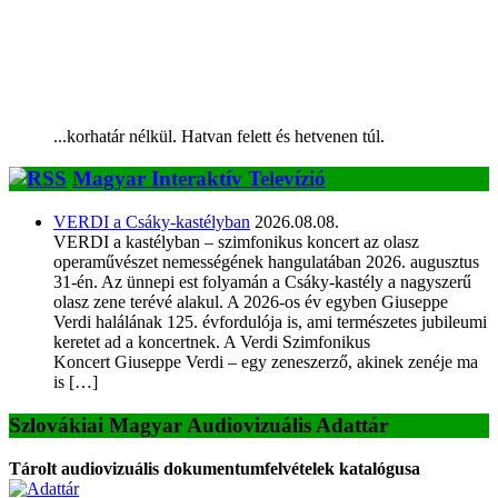
...korhatár nélkül. Hatvan felett és hetvenen túl.
Magyar Interaktív Televízió
VERDI a Csáky-kastélyban
2026.08.08.
VERDI a kastélyban – szimfonikus koncert az olasz
operaművészet nemességének hangulatában 2026. augusztus
31-én. Az ünnepi est folyamán a Csáky-kastély a nagyszerű
olasz zene terévé alakul. A 2026-os év egyben Giuseppe
Verdi halálának 125. évfordulója is, ami természetes jubileumi
keretet ad a koncertnek. A Verdi Szimfonikus
Koncert Giuseppe Verdi – egy zeneszerző, akinek zenéje ma
is […]
Szlovákiai Magyar Audiovizuális Adattár
Tárolt audiovizuális dokumentumfelvételek katalógusa