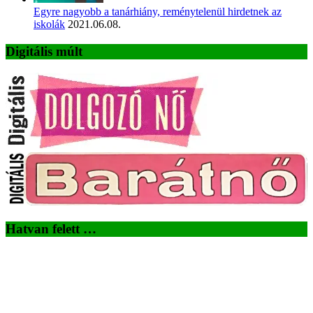
Egyre nagyobb a tanárhiány, reménytelenül hirdetnek az
iskolák
2021.06.08.
Digitális múlt
Hatvan felett …