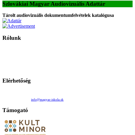
Szlovákiai Magyar Audiovizuális Adattár
Tárolt audiovizuális dokumentumfelvételek katalógusa
Rólunk
A Magyar Iskola a szlovákiai magyar iskolák, tanárok, szülők és
persze a diákok fóruma
Ezen az oldalon esetenként olyan írások jelennek meg, amelyek a hagyományos iskolafelfogástól eltérő
mintákat népszerűsítenek. Ennek következtében előfordulhat, hogy az idetévedő kiskorú felhasználók
látóköre gyorsabban szélesedik, mint azt a szülők esetleg szeretnék.
Elérhetőség
Családi Kör Egyesület/Združenie rod. kruhov
Medzilaborecká 17, 82101 Bratislava
+421 911 732 190 |
info@magyar-iskola.sk
Támogató