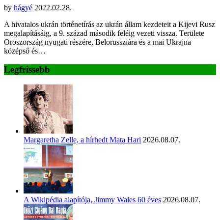
by
hágyé
2022.02.28.
A hivatalos ukrán történetírás az ukrán állam kezdeteit a Kijevi Rusz
megalapításáig, a 9. század második feléig vezeti vissza. Területe
Oroszország nyugati részére, Belorussziára és a mai Ukrajna
középső és…
Legfrissebb
Margaretha Zelle, a hírhedt Mata Hari
2026.08.07.
A Wikipédia alapítója, Jimmy Wales 60 éves
2026.08.07.