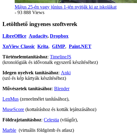
Május 25-én vagy június 1-jén nyitják ki az iskolákat
- 93 888 Views
Letölthető ingyenes szoftverek
LibreOffice
Audacity
,
Dropbox
XnView Classic
Krita
,
GIMP
,
Paint.NET
Történelemtanításhoz
:
TimelineJS
(kronológiák és idővonalk egyszerű készítéséhez)
Idegen nyelvek tanításához
:
Anki
(szó és kép kártyák készítéséhez)
Művészetek tanításához
:
Blender
LenMus
(zeneelmélet tanításához),
MuseScore
(kottaíráshoz és kották lejátszásához)
Földrajztanításhoz
:
Celestia
(világűr),
Marble
(virtuális földgömb és atlasz)