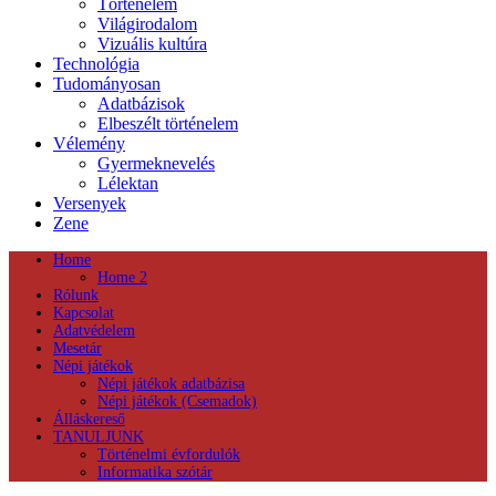
Történelem
Világirodalom
Vizuális kultúra
Technológia
Tudományosan
Adatbázisok
Elbeszélt történelem
Vélemény
Gyermeknevelés
Lélektan
Versenyek
Zene
Home
Home 2
Rólunk
Kapcsolat
Adatvédelem
Mesetár
Népi játékok
Népi játékok adatbázisa
Népi játékok (Csemadok)
Álláskereső
TANULJUNK
Történelmi évfordulók
Informatika szótár