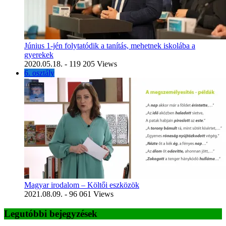
Június 1-jén folytatódik a tanítás, mehetnek iskolába a
gyerekek
2020.05.18.
- 119 205 Views
6. osztály
Magyar irodalom – Költői eszközök
2021.08.09.
- 96 061 Views
Legutóbbi bejegyzések