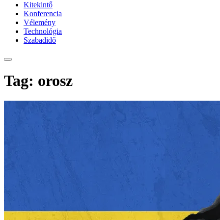
Kitekintő
Konferencia
Vélemény
Technológia
Szabadidő
Tag: orosz