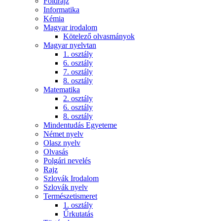
Földrajz
Informatika
Kémia
Magyar irodalom
Kötelező olvasmányok
Magyar nyelvtan
1. osztály
6. osztály
7. osztály
8. osztály
Matematika
2. osztály
6. osztály
8. osztály
Mindentudás Egyeteme
Német nyelv
Olasz nyelv
Olvasás
Polgári nevelés
Rajz
Szlovák Irodalom
Szlovák nyelv
Természetismeret
1. osztály
Űrkutatás