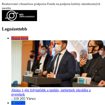
Realizované s finančnou podporou Fondu na podporu kultúry národnostných
menšín
Legnézettebb
Hazai hírek
Június 1-jén folytatódik a tanítás, mehetnek iskolába a
gyerekek
- 119 205 Views
6. osztály