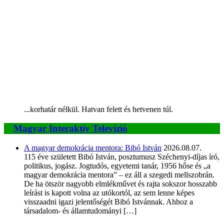
...korhatár nélkül. Hatvan felett és hetvenen túl.
Magyar Interaktív Televízió
A magyar demokrácia mentora: Bibó István
2026.08.07.
115 éve született Bibó István, posztumusz Széchenyi-díjas író,
politikus, jogász. Jogtudós, egyetemi tanár, 1956 hőse és „a
magyar demokrácia mentora” – ez áll a szegedi mellszobrán.
De ha ötször nagyobb elmlékművet és rajta sokszor hosszabb
leírást is kapott volna az utókortól, az sem lenne képes
visszaadni igazi jelentőségét Bibó Istvánnak. Ahhoz a
társadalom- és államtudományi […]