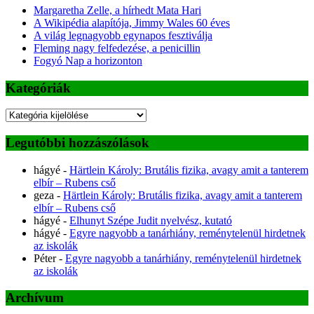
Margaretha Zelle, a hírhedt Mata Hari
A Wikipédia alapítója, Jimmy Wales 60 éves
A világ legnagyobb egynapos fesztiválja
Fleming nagy felfedezése, a penicillin
Fogyó Nap a horizonton
Kategóriák
Kategóriák
Legutóbbi hozzászólások
hágyé
-
Härtlein Károly: Brutális fizika, avagy amit a tanterem
elbír – Rubens cső
geza
-
Härtlein Károly: Brutális fizika, avagy amit a tanterem
elbír – Rubens cső
hágyé
-
Elhunyt Szépe Judit nyelvész, kutató
hágyé
-
Egyre nagyobb a tanárhiány, reménytelenül hirdetnek
az iskolák
Péter
-
Egyre nagyobb a tanárhiány, reménytelenül hirdetnek
az iskolák
Archívum