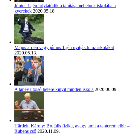
Június 1-jén folytatódik a tanítás, mehetnek iskolába a
gyerekek
2020.05.18.
Május 25-én vagy június 1-jén nyitják ki az iskolákat
2020.05.13.
A tanév utolsó hetére kinyit minden iskola
2020.06.09.
Härtlein Károly: Brutális fizika, avagy amit a tanterem elbír –
Rubens cső
2020.11.09.