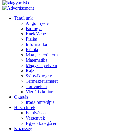
Tanuljunk
Angol nyelv
Biológia
Ének/Zene
Fizika
Informatika
Kémia
Magyar irodalom
Matematika
Magyar nyelvtan
Rajz
Szlovák nyelv
Természetismeret
Történelem
Vizuális kultúra
Oktatás
Irodalomterápia
Hazai hírek
Felhívások
Versenyek
Egyéb kategória
Közösség