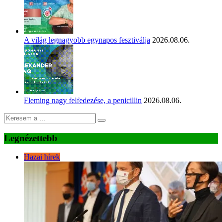
A világ legnagyobb egynapos fesztiválja
2026.08.06.
Fleming nagy felfedezése, a penicillin
2026.08.06.
Legnézettebb
Hazai hírek