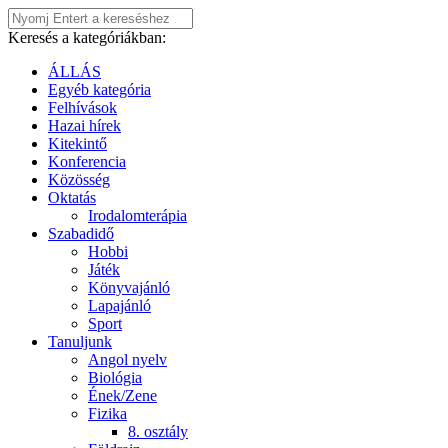
Keresés a kategóriákban:
ÁLLÁS
Egyéb kategória
Felhívások
Hazai hírek
Kitekintő
Konferencia
Közösség
Oktatás
Irodalomterápia
Szabadidő
Hobbi
Játék
Könyvajánló
Lapajánló
Sport
Tanuljunk
Angol nyelv
Biológia
Ének/Zene
Fizika
8. osztály