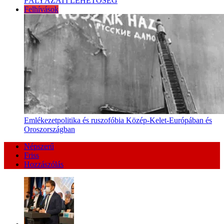
PÁLYÁZATI LEHETŐSÉG
Felhívások
Emlékezetpolitika és ruszofóbia Közép-Kelet-Európában és
Oroszországban
Népszerű
Friss
Hozzászólás