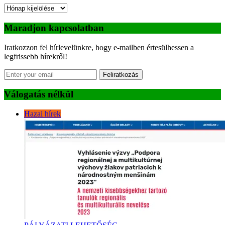
Archívum
Maradjon kapcsolatban
Iratkozzon fel hírlevelünkre, hogy e-mailben értesülhessen a
legfrissebb hírekről!
Feliratkozás
Válogatás nélkül
Hazai hírek