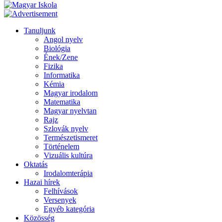
Tanuljunk
Angol nyelv
Biológia
Ének/Zene
Fizika
Informatika
Kémia
Magyar irodalom
Matematika
Magyar nyelvtan
Rajz
Szlovák nyelv
Természetismeret
Történelem
Vizuális kultúra
Oktatás
Irodalomterápia
Hazai hírek
Felhívások
Versenyek
Egyéb kategória
Közösség