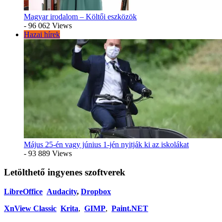
Magyar irodalom – Költői eszközök
- 96 062 Views
Hazai hírek
Május 25-én vagy június 1-jén nyitják ki az iskolákat
- 93 889 Views
Letölthető ingyenes szoftverek
LibreOffice
Audacity
,
Dropbox
XnView Classic
Krita
,
GIMP
,
Paint.NET