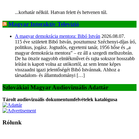
...korhatár nélkül. Hatvan felett és hetvenen túl.
Magyar Interaktív Televízió
A magyar demokrácia mentora: Bibó István
2026.08.07.
115 éve született Bibó István, posztumusz Széchenyi-díjas író,
politikus, jogász. Jogtudós, egyetemi tanár, 1956 hőse és „a
magyar demokrácia mentora” – ez áll a szegedi mellszobrán.
De ha ötször nagyobb elmlékművet és rajta sokszor hosszabb
leírást is kapott volna az utókortól, az sem lenne képes
visszaadni igazi jelentőségét Bibó Istvánnak. Ahhoz a
társadalom- és államtudományi […]
Szlovákiai Magyar Audiovizuális Adattár
Tárolt audiovizuális dokumentumfelvételek katalógusa
Rólunk
A Magyar Iskola a szlovákiai magyar iskolák, tanárok, szülők és