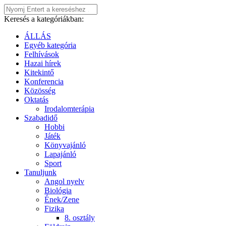
Keresés a kategóriákban:
ÁLLÁS
Egyéb kategória
Felhívások
Hazai hírek
Kitekintő
Konferencia
Közösség
Oktatás
Irodalomterápia
Szabadidő
Hobbi
Játék
Könyvajánló
Lapajánló
Sport
Tanuljunk
Angol nyelv
Biológia
Ének/Zene
Fizika
8. osztály