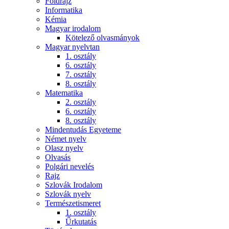
Földrajz
Informatika
Kémia
Magyar irodalom
Kötelező olvasmányok
Magyar nyelvtan
1. osztály
6. osztály
7. osztály
8. osztály
Matematika
2. osztály
6. osztály
8. osztály
Mindentudás Egyeteme
Német nyelv
Olasz nyelv
Olvasás
Polgári nevelés
Rajz
Szlovák Irodalom
Szlovák nyelv
Természetismeret
1. osztály
Űrkutatás