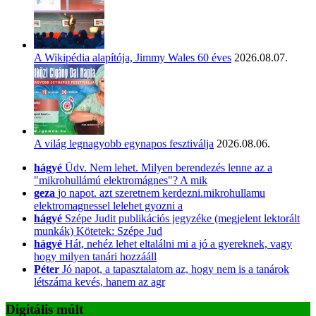
A Wikipédia alapítója, Jimmy Wales 60 éves
2026.08.07.
A világ legnagyobb egynapos fesztiválja
2026.08.06.
hágyé
Üdv. Nem lehet. Milyen berendezés lenne az a
"mikrohullámú elektromágnes"? A mik
geza
jo napot. azt szeretnem kerdezni.mikrohullamu
elektromagnessel lelehet gyozni a
hágyé
Szépe Judit publikációs jegyzéke (megjelent lektorált
munkák) Kötetek: Szépe Jud
hágyé
Hát, nehéz lehet eltalálni mi a jó a gyereknek, vagy
hogy milyen tanári hozzááll
Péter
Jó napot, a tapasztalatom az, hogy nem is a tanárok
létszáma kevés, hanem az agr
Digitális múlt