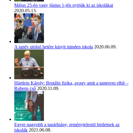
Május 25-én vagy június 1-jén nyitják ki az iskolákat
2020.05.13.
A tanév utolsó hetére kinyit minden iskola
2020.06.09.
Härtlein Károly: Brutális fizika, avagy amit a tanterem elbír –
Rubens cső
2020.11.09.
Egyre nagyobb a tanárhiány, reménytelenül hirdetnek az
iskolák
2021.06.08.