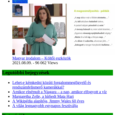
6. osztály
Magyar irodalom – Költői eszközök
2021.08.09.
- 96 062 Views
Legutóbbi bejegyzések
Lehet-e kémkedni közúti forgalommegfigyelő és
rendszámfelismerő kamerákkal?
Amikor elnémult a Niagara – a nap, amikor elfogyott a víz
Margaretha Zelle, a hírhedt Mata Hari
A Wikipédia alapítója, Jimmy Wales 60 éves
A világ legnagyobb egynapos fesztiválja