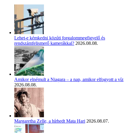
Lehet-e kémkedni közúti forgalommegfigyelő és
rendszámfelismerő kamerákkal?
2026.08.08.
Amikor elnémult a Niagara – a nap, amikor elfogyott a víz
2026.08.08.
Margaretha Zelle, a hírhedt Mata Hari
2026.08.07.