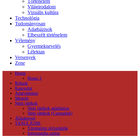
Történelem
Világirodalom
Vizuális kultúra
Technológia
Tudományosan
Adatbázisok
Elbeszélt történelem
Vélemény
Gyermeknevelés
Lélektan
Versenyek
Zene
Home
Home 2
Rólunk
Kapcsolat
Adatvédelem
Mesetár
Népi játékok
Népi játékok adatbázisa
Népi játékok (Csemadok)
Álláskereső
TANULJUNK
Történelmi évfordulók
Informatika szótár