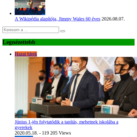
A Wikipédia alapítója, Jimmy Wales 60 éves
2026.08.07.
Legnézettebb
Hazai hírek
Június 1-jén folytatódik a tanítás, mehetnek iskolába a
gyerekek
2020.05.18.
- 119 205 Views