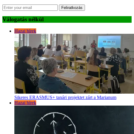
Feliratkozás
Válogatás nélkül
Hazai hírek
Sikeres ERASMUS+ tanári projektet zárt a Marianum
Hazai hírek