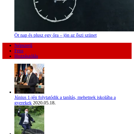
Öt nap és plusz egy óra – jön az őszi szünet
Népszerű
Friss
Hozzászólás
Június 1-jén folytatódik a tanítás, mehetnek iskolába a
gyerekek
2020.05.18.