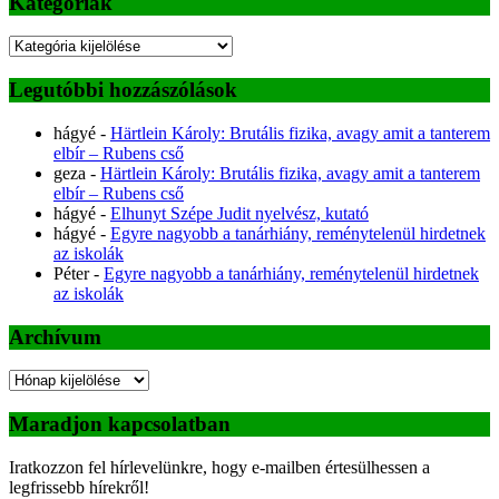
Kategóriák
Kategóriák
Legutóbbi hozzászólások
hágyé
-
Härtlein Károly: Brutális fizika, avagy amit a tanterem
elbír – Rubens cső
geza
-
Härtlein Károly: Brutális fizika, avagy amit a tanterem
elbír – Rubens cső
hágyé
-
Elhunyt Szépe Judit nyelvész, kutató
hágyé
-
Egyre nagyobb a tanárhiány, reménytelenül hirdetnek
az iskolák
Péter
-
Egyre nagyobb a tanárhiány, reménytelenül hirdetnek
az iskolák
Archívum
Archívum
Maradjon kapcsolatban
Iratkozzon fel hírlevelünkre, hogy e-mailben értesülhessen a
legfrissebb hírekről!