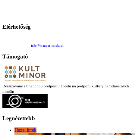
persze a diákok fóruma
Ezen az oldalon esetenként olyan írások jelennek meg, amelyek a hagyományos iskolafelfogástól eltérő
mintákat népszerűsítenek. Ennek következtében előfordulhat, hogy az idetévedő kiskorú felhasználók
látóköre gyorsabban szélesedik, mint azt a szülők esetleg szeretnék.
Elérhetőség
Családi Kör Egyesület/Združenie rod. kruhov
Medzilaborecká 17, 82101 Bratislava
+421 911 732 190 |
info@magyar-iskola.sk
Támogató
Realizované s finančnou podporou Fondu na podporu kultúry národnostných
menšín
Legnézettebb
Hazai hírek