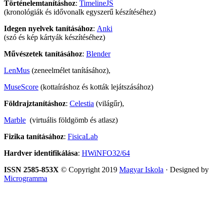
Történelemtanításhoz
:
TimelineJS
(kronológiák és idővonalk egyszerű készítéséhez)
Idegen nyelvek tanításához
:
Anki
(szó és kép kártyák készítéséhez)
Művészetek tanításához
:
Blender
LenMus
(zeneelmélet tanításához),
MuseScore
(kottaíráshoz és kották lejátszásához)
Földrajztanításhoz
:
Celestia
(világűr),
Marble
(virtuális földgömb és atlasz)
Fizika tanításához
:
FisicaLab
Hardver identifikálása
:
HWiNFO32/64
ISSN 2585-853X
© Copyright 2019
Magyar Iskola
· Designed by
Microgramma