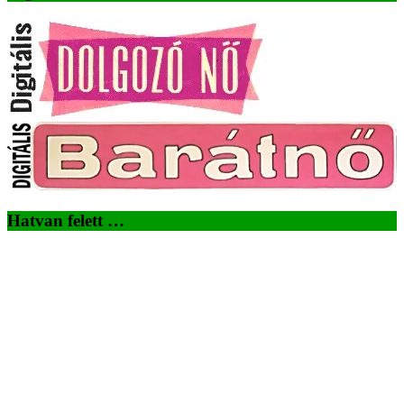
Hatvan felett …