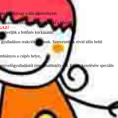
almú bozót vagy a dús aljnövényzet.
 határozott mozdulattal rántsuk ki a bőrből!
GAZ!
gnöveljük a fertőzés kockázatát!
t, gyulladásos reakciót okozunk. Szervezetünk rövid időn belül
hámhiányos a csípés helye.
 agyvelőgyulladástól (encephalitistól) véd. Ennek kezelésére speciális