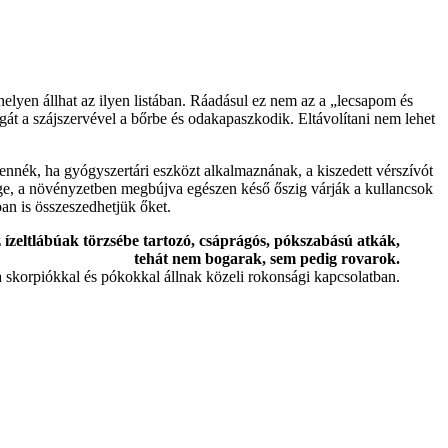
helyen állhat az ilyen listában. Ráadásul ez nem az a „lecsapom és
gát a szájszervével a bőrbe és odakapaszkodik. Eltávolítani nem lehet
ennék, ha gyógyszertári eszközt alkalmaznának, a kiszedett vérszívót
ge, a növényzetben megbújva egészen késő őszig várják a kullancsok
ban is összeszedhetjük őket.
 ízeltlábúak törzsébe tartozó, csáprágós, pókszabású atkák,
tehát nem bogarak, sem pedig rovarok.
 skorpiókkal és pókokkal állnak közeli rokonsági kapcsolatban.