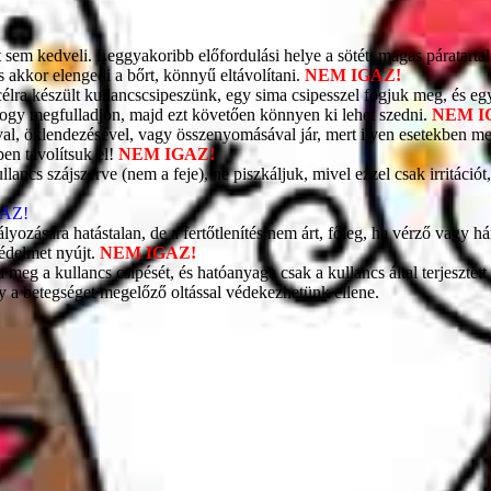
t sem kedveli. Leggyakoribb előfordulási helye a sötét, magas páratart
és akkor elengedi a bőrt, könnyű eltávolítani.
NEM IGAZ!
célra készült kullancscsipeszünk, egy sima csipesszel fogjuk meg, és egy
 hogy megfulladjon, majd ezt követően könnyen ki lehet szedni.
NEM I
al, öklendezésével, vagy összenyomásával jár, mert ilyen esetekben me
pen távolítsuk el!
NEM IGAZ!
ncs szájszerve (nem a feje), ne piszkáljuk, mivel ezzel csak irritáció
AZ!
dályozására hatástalan, de a fertőtlenítés nem árt, főleg, ha vérző vagy 
védelmet nyújt.
NEM IGAZ!
eg a kullancs csípését, és hatóanyaga csak a kullancs által terjesztett
gy a betegséget megelőző oltással védekezhetünk ellene.