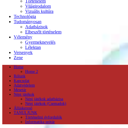
Történelem
Világirodalom
Vizuális kultúra
Technológia
Tudományosan
Adatbázisok
Elbeszélt történelem
Vélemény
Gyermeknevelés
Lélektan
Versenyek
Zene
Home
Home 2
Rólunk
Kapcsolat
Adatvédelem
Mesetár
Népi játékok
Népi játékok adatbázisa
Népi játékok (Csemadok)
Álláskereső
TANULJUNK
Történelmi évfordulók
Informatika szótár