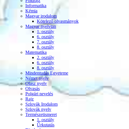
Földrajz
Informatika
Kémia
Magyar irodalom
Kötelező olvasmányok
Magyar nyelvtan
1. osztály
6. osztály
7. osztály
8. osztály
Matematika
2. osztály
6. osztály
8. osztály
Mindentudás Egyeteme
Német nyelv
Olasz nyelv
Olvasás
Polgári nevelés
Rajz
Szlovák Irodalom
Szlovák nyelv
Természetismeret
1. osztály
Űrkutatás