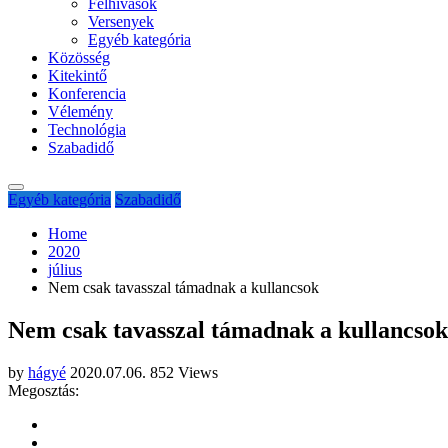
Felhívások
Versenyek
Egyéb kategória
Közösség
Kitekintő
Konferencia
Vélemény
Technológia
Szabadidő
Egyéb kategória
Szabadidő
Home
2020
július
Nem csak tavasszal támadnak a kullancsok
Nem csak tavasszal támadnak a kullancsok
by
hágyé
2020.07.06.
852 Views
Megosztás: