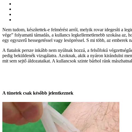
Nem tudom, készítettek-e felmérést arról, melyik rovar idegesíti a le
vége” folyamatú támadás, a kullancs legkellemetlenebb szokása az, ho
egy egyszerű hessegetéssel vagy lesöpréssel. S mi több, az emberek n
A fiatalok persze inkább nem nyúlnak hozzá, a felsőfokú végzettségűe
pedig beküldenék vizsgálatra. Azoknak, akik a nyáron kirándulni me
mit sem sejtő áldozataikat. A kullancsok szinte bárhol ránk mászhatnak
A tünetek csak k
ésőbb jelentkeznek