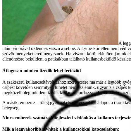
A legg
után pár órával öklendez vissza a sebbe. A Lyme-kór ellen nem véd v
szövődményeket eredményeznek. Ha viszont körültekintően járunk el a k
ellenőrzésre beküldeni a patikákban található kullancsbeküldő készle
Átlagosan minden tizedik lehet
fertőzött
A szakszerű kullancseltávolításhoz szerencsére ma már a legtöbb gyógy
csípést követően semmilyen tünetet nem észlelünk, ugyanis a csípés kö
megközelítőleg minden tizedik kullancs hordozza a Lyme-kórt okozó ba
A másik, emberre – főleg gyermekekre – veszélyes állapot a (kora tav
betegség.
Nincs emberek számára kifejlesztett védőoltás a kullancs terjesz
Mik a leggyakoribb tévhitek a kullancsokkal kapcsolatban: