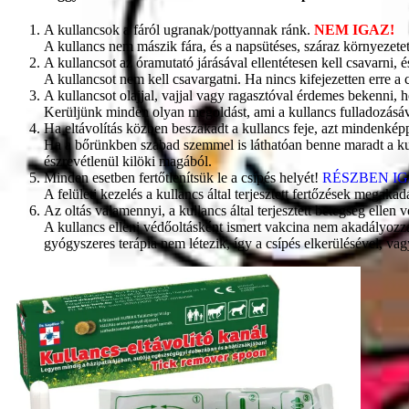
A kullancsok a fáról ugranak/pottyannak ránk.
NEM IGAZ!
A kullancs nem mászik fára, és a napsütéses, száraz környezete
A kullancsot az óramutató járásával ellentétesen kell csavarni, 
A kullancsot nem kell csavargatni. Ha nincs kifejezetten erre a 
A kullancsot olajjal, vajjal vagy ragasztóval érdemes bekenni,
Kerüljünk minden olyan megoldást, ami a kullancs fulladozásáv
Ha eltávolítás közben beszakadt a kullancs feje, azt mindenkép
Ha a bőrünkben szabad szemmel is láthatóan benne maradt a kulla
észrevétlenül kilöki magából.
Minden esetben fertőtlenítsük le a csípés helyét!
RÉSZBEN IG
A felületi kezelés a kullancs által terjesztett fertőzések megaka
Az oltás valamennyi, a kullancs által terjesztett betegség ellen 
A kullancs elleni védőoltásként ismert vakcina nem akadályozza m
gyógyszeres terápia nem létezik, így a csípés elkerülésével, va