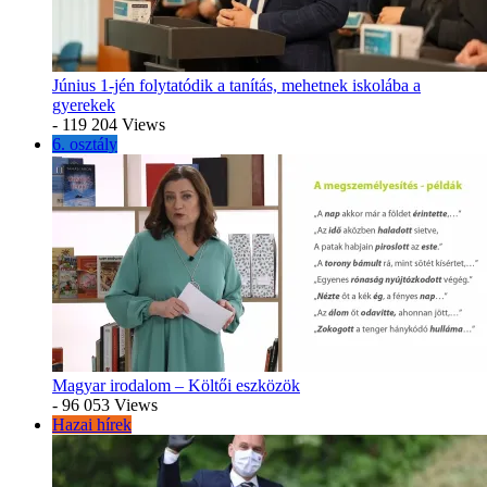
Június 1-jén folytatódik a tanítás, mehetnek iskolába a
gyerekek
- 119 204 Views
6. osztály
Magyar irodalom – Költői eszközök
- 96 053 Views
Hazai hírek