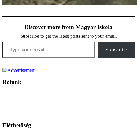
Discover more from Magyar Iskola
Subscribe to get the latest posts sent to your email.
Type your email…
Subscribe
Rólunk
A Magyar Iskola a szlovákiai magyar iskolák, tanárok, szülők és
persze a diákok fóruma
Ezen az oldalon esetenként olyan írások jelennek meg, amelyek a hagyományos iskolafelfogástól eltérő
mintákat népszerűsítenek. Ennek következtében előfordulhat, hogy az idetévedő kiskorú felhasználók
látóköre gyorsabban szélesedik, mint azt a szülők esetleg szeretnék.
Elérhetőség
Családi Kör Egyesület/Združenie rod. kruhov