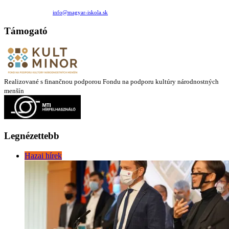
Medzilaborecká 17, 82101 Bratislava
+421 911 732 190 |
info@magyar-iskola.sk
Támogató
Realizované s finančnou podporou Fondu na podporu kultúry národnostných
menšín
Legnézettebb
Hazai hírek