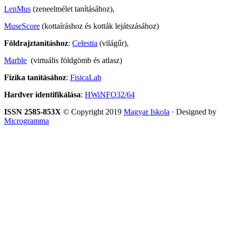
LenMus
(zeneelmélet tanításához),
MuseScore
(kottaíráshoz és kották lejátszásához)
Földrajztanításhoz
:
Celestia
(világűr),
Marble
(virtuális földgömb és atlasz)
Fizika tanításához
:
FisicaLab
Hardver identifikálása
:
HWiNFO32/64
ISSN 2585-853X
© Copyright 2019
Magyar Iskola
· Designed by
Microgramma