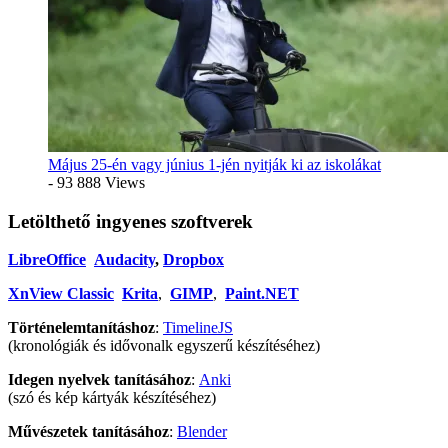
Május 25-én vagy június 1-jén nyitják ki az iskolákat
- 93 888 Views
Letölthető ingyenes szoftverek
LibreOffice
Audacity
,
Dropbox
XnView Classic
Krita
,
GIMP
,
Paint.NET
Történelemtanításhoz
:
TimelineJS
(kronológiák és idővonalk egyszerű készítéséhez)
Idegen nyelvek tanításához
:
Anki
(szó és kép kártyák készítéséhez)
Művészetek tanításához
:
Blender