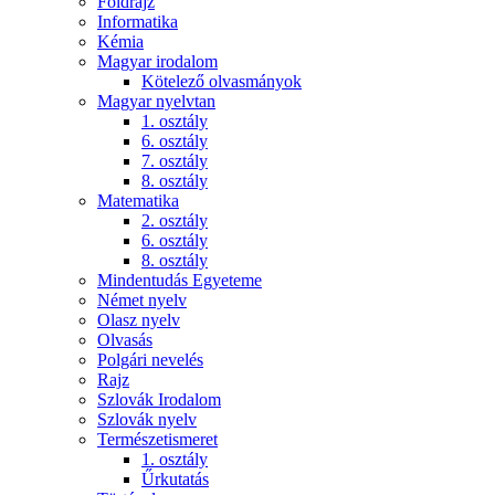
Földrajz
Informatika
Kémia
Magyar irodalom
Kötelező olvasmányok
Magyar nyelvtan
1. osztály
6. osztály
7. osztály
8. osztály
Matematika
2. osztály
6. osztály
8. osztály
Mindentudás Egyeteme
Német nyelv
Olasz nyelv
Olvasás
Polgári nevelés
Rajz
Szlovák Irodalom
Szlovák nyelv
Természetismeret
1. osztály
Űrkutatás