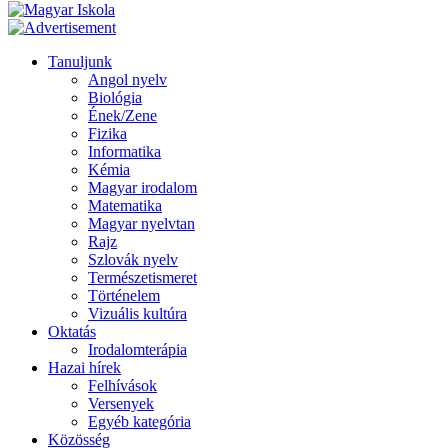
Tanuljunk
Angol nyelv
Biológia
Ének/Zene
Fizika
Informatika
Kémia
Magyar irodalom
Matematika
Magyar nyelvtan
Rajz
Szlovák nyelv
Természetismeret
Történelem
Vizuális kultúra
Oktatás
Irodalomterápia
Hazai hírek
Felhívások
Versenyek
Egyéb kategória
Közösség