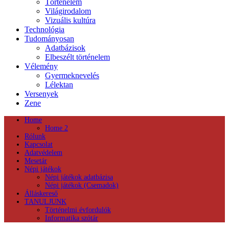
Történelem
Világirodalom
Vizuális kultúra
Technológia
Tudományosan
Adatbázisok
Elbeszélt történelem
Vélemény
Gyermeknevelés
Lélektan
Versenyek
Zene
Home
Home 2
Rólunk
Kapcsolat
Adatvédelem
Mesetár
Népi játékok
Népi játékok adatbázisa
Népi játékok (Csemadok)
Álláskereső
TANULJUNK
Történelmi évfordulók
Informatika szótár