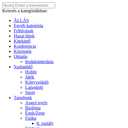
Keresés a kategóriákban:
ÁLLÁS
Egyéb kategória
Felhívások
Hazai hírek
Kitekintő
Konferencia
Közösség
Oktatás
Irodalomterápia
Szabadidő
Hobbi
Játék
Könyvajánló
Lapajánló
Sport
Tanuljunk
Angol nyelv
Biológia
Ének/Zene
Fizika
8. osztály