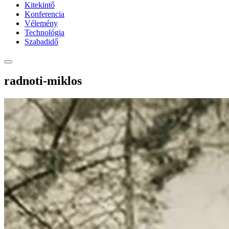
Kitekintő
Konferencia
Vélemény
Technológia
Szabadidő
radnoti-miklos