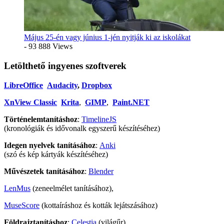
Május 25-én vagy június 1-jén nyitják ki az iskolákat
- 93 888 Views
Letölthető ingyenes szoftverek
LibreOffice
Audacity
,
Dropbox
XnView Classic
Krita
,
GIMP
,
Paint.NET
Történelemtanításhoz
:
TimelineJS
(kronológiák és idővonalk egyszerű készítéséhez)
Idegen nyelvek tanításához
:
Anki
(szó és kép kártyák készítéséhez)
Művészetek tanításához
:
Blender
LenMus
(zeneelmélet tanításához),
MuseScore
(kottaíráshoz és kották lejátszásához)
Földrajztanításhoz
:
Celestia
(világűr),