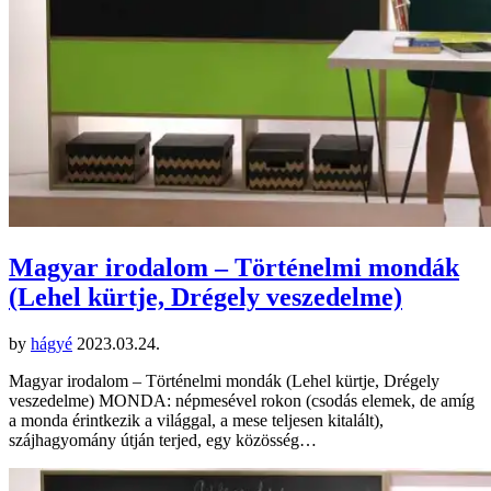
Magyar irodalom – Történelmi mondák
(Lehel kürtje, Drégely veszedelme)
by
hágyé
2023.03.24.
Magyar irodalom – Történelmi mondák (Lehel kürtje, Drégely
veszedelme) MONDA: népmesével rokon (csodás elemek, de amíg
a monda érintkezik a világgal, a mese teljesen kitalált),
szájhagyomány útján terjed, egy közösség…