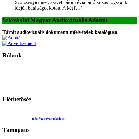
Szolzsenyicinnel, akivel három évig tartó közös fogságuk
idején barátságot kötött. A két […]
Szlovákiai Magyar Audiovizuális Adattár
Tárolt audiovizuális dokumentumfelvételek katalógusa
Rólunk
A Magyar Iskola a szlovákiai magyar iskolák, tanárok, szülők és
persze a diákok fóruma
Ezen az oldalon esetenként olyan írások jelennek meg, amelyek a hagyományos iskolafelfogástól eltérő
mintákat népszerűsítenek. Ennek következtében előfordulhat, hogy az idetévedő kiskorú felhasználók
látóköre gyorsabban szélesedik, mint azt a szülők esetleg szeretnék.
Elérhetőség
Családi Kör Egyesület/Združenie rod. kruhov
Medzilaborecká 17, 82101 Bratislava
+421 911 732 190 |
info@magyar-iskola.sk
Támogató