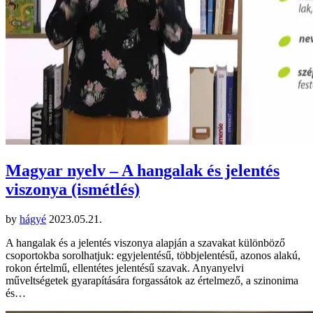
Magyar nyelv – A hangalak és jelentés
viszonya (ismétlés)
by
hágyé
2023.05.21.
A hangalak és a jelentés viszonya alapján a szavakat különböző
csoportokba sorolhatjuk: egyjelentésű, többjelentésű, azonos alakú,
rokon értelmű, ellentétes jelentésű szavak. Anyanyelvi
műveltségetek gyarapítására forgassátok az értelmező, a szinonima
és…