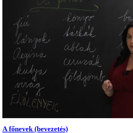
A főnevek (bevezetés)