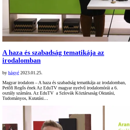
A haza és szabadság tematikája az
irodalomban
by
hágyé
2023.01.25.
Magyar irodalom – A haza és szabadság tematikája az irodalomban,
Petőfi Regős ének Az EduTV magyar nyelvű irodalomórái a 6.
osztály számára. Az EduTV a Szlovák Köztársaság Oktatási,
Tudományos, Kutatási…