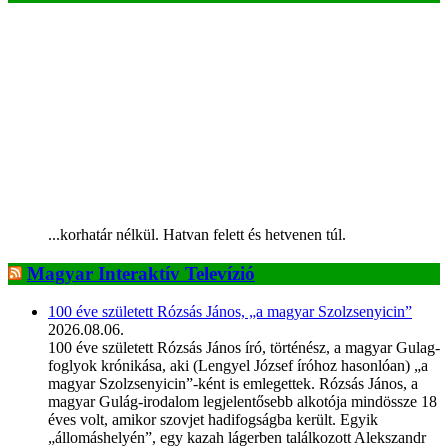
...korhatár nélkül. Hatvan felett és hetvenen túl.
Magyar Interaktív Televízió
100 éve született Rózsás János, „a magyar Szolzsenyicin”
2026.08.06.
100 éve született Rózsás János író, történész, a magyar Gulag-
foglyok krónikása, aki (Lengyel József íróhoz hasonlóan) „a
magyar Szolzsenyicin”-ként is emlegettek. Rózsás János, a
magyar Gulág-irodalom legjelentősebb alkotója mindössze 18
éves volt, amikor szovjet hadifogságba került. Egyik
„állomáshelyén”, egy kazah lágerben találkozott Alekszandr