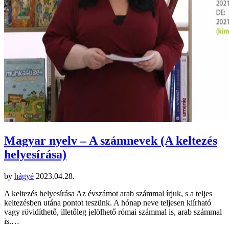
Magyar nyelv – A számnevek (A keltezés
helyesírása)
by
hágyé
2023.04.28.
A keltezés helyesírása Az évszámot arab számmal írjuk, s a teljes
keltezésben utána pontot teszünk. A hónap neve teljesen kiírható
vagy rövidíthető, illetőleg jelölhető római számmal is, arab számmal
is.…