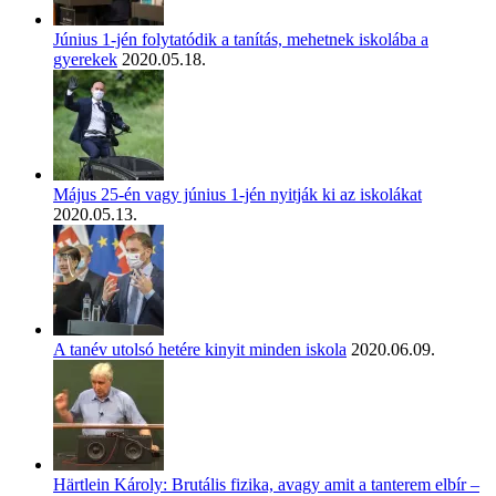
Június 1-jén folytatódik a tanítás, mehetnek iskolába a
gyerekek
2020.05.18.
Május 25-én vagy június 1-jén nyitják ki az iskolákat
2020.05.13.
A tanév utolsó hetére kinyit minden iskola
2020.06.09.
Härtlein Károly: Brutális fizika, avagy amit a tanterem elbír –