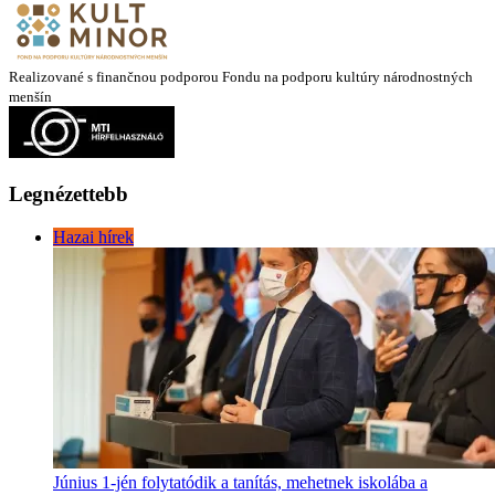
Realizované s finančnou podporou Fondu na podporu kultúry národnostných
menšín
Legnézettebb
Hazai hírek
Június 1-jén folytatódik a tanítás, mehetnek iskolába a