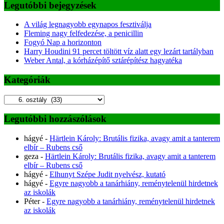
Legutóbbi bejegyzések
A világ legnagyobb egynapos fesztiválja
Fleming nagy felfedezése, a penicillin
Fogyó Nap a horizonton
Harry Houdini 91 percet töltött víz alatt egy lezárt tartályban
Weber Antal, a kórházépítő sztárépítész hagyatéka
Kategóriák
Kategóriák
Legutóbbi hozzászólások
hágyé
-
Härtlein Károly: Brutális fizika, avagy amit a tanterem
elbír – Rubens cső
geza
-
Härtlein Károly: Brutális fizika, avagy amit a tanterem
elbír – Rubens cső
hágyé
-
Elhunyt Szépe Judit nyelvész, kutató
hágyé
-
Egyre nagyobb a tanárhiány, reménytelenül hirdetnek
az iskolák
Péter
-
Egyre nagyobb a tanárhiány, reménytelenül hirdetnek
az iskolák