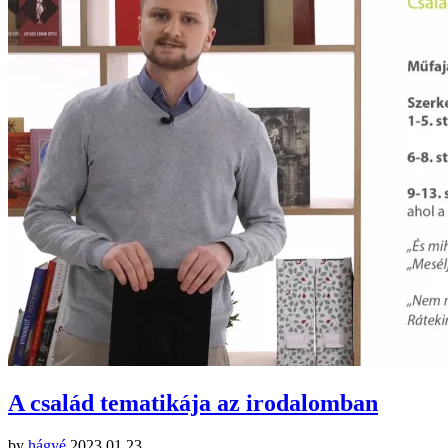
A család tematikája az irodalomban
by
hágyé
2023.01.23.