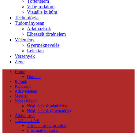
Történelem
Világirodalom
Vizuális kultúra
Technológia
Tudományosan
Adatbázisok
Elbeszélt történelem
Vélemény
Gyermeknevelés
Lélektan
Versenyek
Zene
Home
Home 2
Rólunk
Kapcsolat
Adatvédelem
Mesetár
Népi játékok
Népi játékok adatbázisa
Népi játékok (Csemadok)
Álláskereső
TANULJUNK
Történelmi évfordulók
Informatika szótár