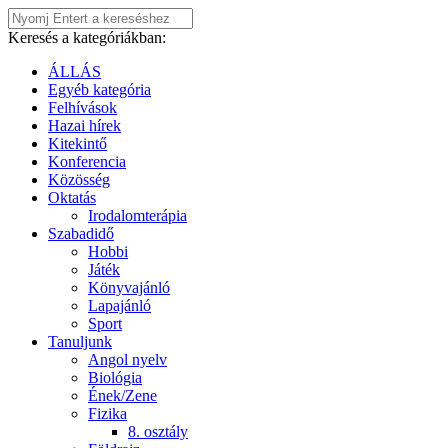
Keresés a kategóriákban:
ÁLLÁS
Egyéb kategória
Felhívások
Hazai hírek
Kitekintő
Konferencia
Közösség
Oktatás
Irodalomterápia
Szabadidő
Hobbi
Játék
Könyvajánló
Lapajánló
Sport
Tanuljunk
Angol nyelv
Biológia
Ének/Zene
Fizika
8. osztály