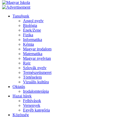
Tanuljunk
Angol nyelv
Biológia
Ének/Zene
Fizika
Informatika
Kémia
Magyar irodalom
Matematika
Magyar nyelvtan
Rajz
Szlovák nyelv
Természetismeret
Történelem
Vizuális kultúra
Oktatás
Irodalomterápia
Hazai hírek
Felhívások
Versenyek
Egyéb kategória
Közösség