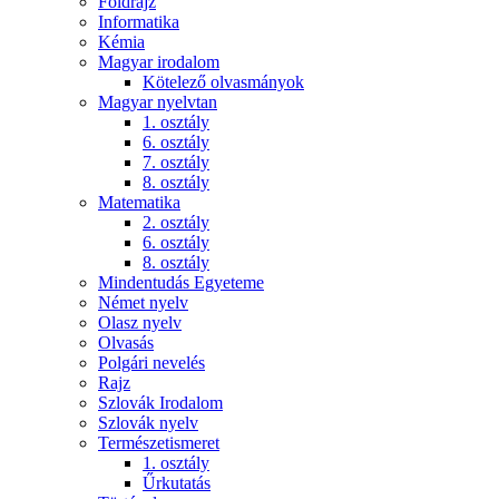
Földrajz
Informatika
Kémia
Magyar irodalom
Kötelező olvasmányok
Magyar nyelvtan
1. osztály
6. osztály
7. osztály
8. osztály
Matematika
2. osztály
6. osztály
8. osztály
Mindentudás Egyeteme
Német nyelv
Olasz nyelv
Olvasás
Polgári nevelés
Rajz
Szlovák Irodalom
Szlovák nyelv
Természetismeret
1. osztály
Űrkutatás