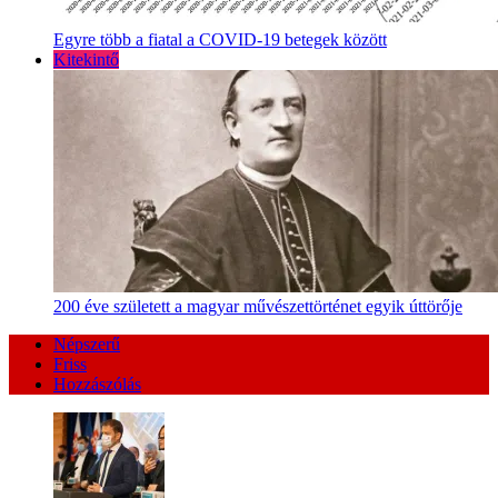
Egyre több a fiatal a COVID-19 betegek között
Kitekintő
200 éve született a magyar művészettörténet egyik úttörője
Népszerű
Friss
Hozzászólás