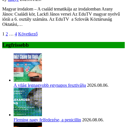
Magyar irodalom – A család tematikája az irodalomban Arany
János: Családi kör, Lackfi János versei Az EduTV magyar nyelvű
iórái a 6. osztály számára. Az EduTV a Szlovák Köztársaság
Oktatási,…
Bejegyzések
1
2
…
4
Következő
lapozása
Legfrissebb
A világ legnagyobb egynapos fesztiválja
2026.08.06.
Fleming nagy felfedezése, a penicillin
2026.08.06.