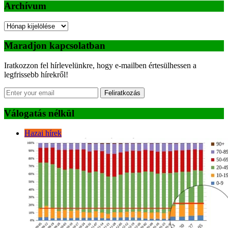
Archívum
Archívum
Maradjon kapcsolatban
Iratkozzon fel hírlevelünkre, hogy e-mailben értesülhessen a
legfrissebb hírekről!
Feliratkozás
Válogatás nélkül
Hazai hírek