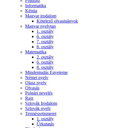
Földrajz
Informatika
Kémia
Magyar irodalom
Kötelező olvasmányok
Magyar nyelvtan
1. osztály
6. osztály
7. osztály
8. osztály
Matematika
2. osztály
6. osztály
8. osztály
Mindentudás Egyeteme
Német nyelv
Olasz nyelv
Olvasás
Polgári nevelés
Rajz
Szlovák Irodalom
Szlovák nyelv
Természetismeret
1. osztály
Űrkutatás