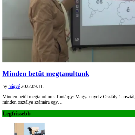
Minden betűt megtanultunk
by
hágyé
2022.09.11.
Minden betűt megtanultunk Tantárgy: Magyar nyelv Osztály 1. osztá
minden osztálya számára egy…
Legfrissebb