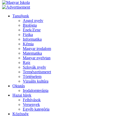
Tanuljunk
Angol nyelv
Biológia
Ének/Zene
Fizika
Informatika
Kémia
Magyar irodalom
Matematika
Magyar nyelvtan
Rajz
Szlovák nyelv
Természetismeret
Történelem
Vizuális kultúra
Oktatás
Irodalomterápia
Hazai hírek
Felhívások
Versenyek
Egyéb kategória
Közösség