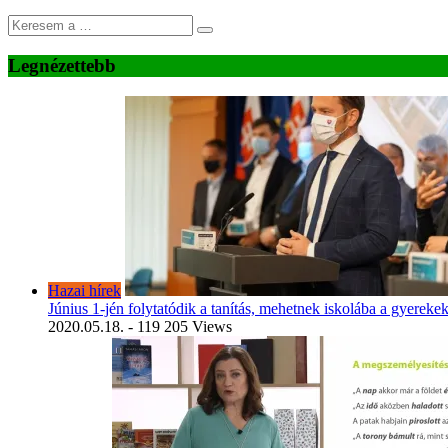
Legnézettebb
Hazai hírek
Június 1-jén folytatódik a tanítás, mehetnek iskolába a gyereke
2020.05.18.
- 119 205 Views