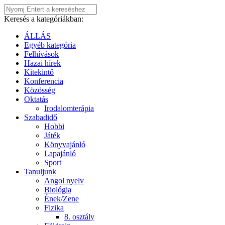
Keresés a kategóriákban:
ÁLLÁS
Egyéb kategória
Felhívások
Hazai hírek
Kitekintő
Konferencia
Közösség
Oktatás
Irodalomterápia
Szabadidő
Hobbi
Játék
Könyvajánló
Lapajánló
Sport
Tanuljunk
Angol nyelv
Biológia
Ének/Zene
Fizika
8. osztály