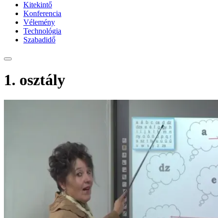
Kitekintő
Konferencia
Vélemény
Technológia
Szabadidő
1. osztály