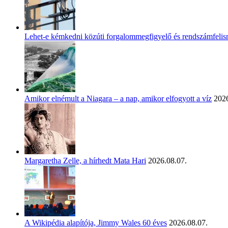
Lehet-e kémkedni közúti forgalommegfigyelő és rendszámfeli
Amikor elnémult a Niagara – a nap, amikor elfogyott a víz
2026
Margaretha Zelle, a hírhedt Mata Hari
2026.08.07.
A Wikipédia alapítója, Jimmy Wales 60 éves
2026.08.07.