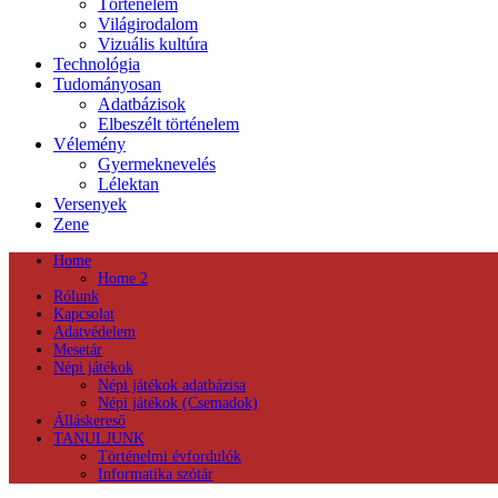
Történelem
Világirodalom
Vizuális kultúra
Technológia
Tudományosan
Adatbázisok
Elbeszélt történelem
Vélemény
Gyermeknevelés
Lélektan
Versenyek
Zene
Home
Home 2
Rólunk
Kapcsolat
Adatvédelem
Mesetár
Népi játékok
Népi játékok adatbázisa
Népi játékok (Csemadok)
Álláskereső
TANULJUNK
Történelmi évfordulók
Informatika szótár