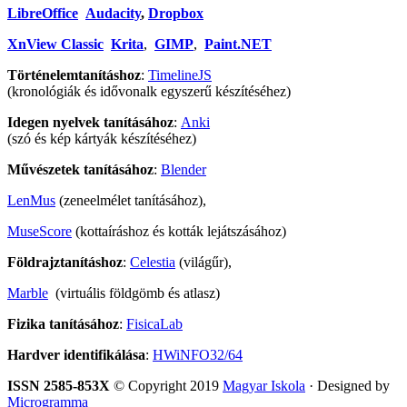
LibreOffice
Audacity
,
Dropbox
XnView Classic
Krita
,
GIMP
,
Paint.NET
Történelemtanításhoz
:
TimelineJS
(kronológiák és idővonalk egyszerű készítéséhez)
Idegen nyelvek tanításához
:
Anki
(szó és kép kártyák készítéséhez)
Művészetek tanításához
:
Blender
LenMus
(zeneelmélet tanításához),
MuseScore
(kottaíráshoz és kották lejátszásához)
Földrajztanításhoz
:
Celestia
(világűr),
Marble
(virtuális földgömb és atlasz)
Fizika tanításához
:
FisicaLab
Hardver identifikálása
:
HWiNFO32/64
ISSN 2585-853X
© Copyright 2019
Magyar Iskola
· Designed by
Microgramma