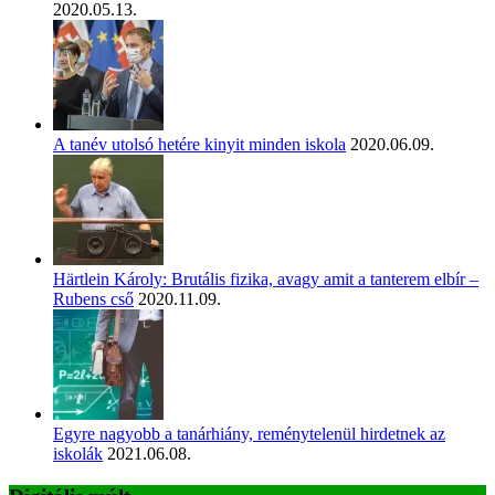
2020.05.13.
A tanév utolsó hetére kinyit minden iskola
2020.06.09.
Härtlein Károly: Brutális fizika, avagy amit a tanterem elbír –
Rubens cső
2020.11.09.
Egyre nagyobb a tanárhiány, reménytelenül hirdetnek az
iskolák
2021.06.08.