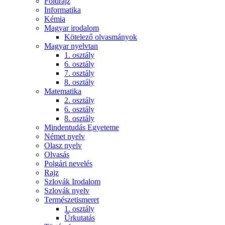
Földrajz
Informatika
Kémia
Magyar irodalom
Kötelező olvasmányok
Magyar nyelvtan
1. osztály
6. osztály
7. osztály
8. osztály
Matematika
2. osztály
6. osztály
8. osztály
Mindentudás Egyeteme
Német nyelv
Olasz nyelv
Olvasás
Polgári nevelés
Rajz
Szlovák Irodalom
Szlovák nyelv
Természetismeret
1. osztály
Űrkutatás