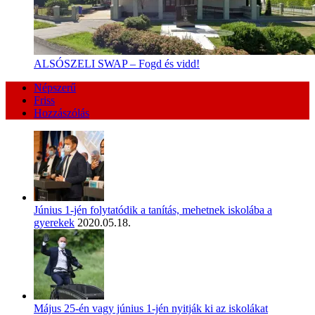
ALSÓSZELI SWAP – Fogd és vidd!
Népszerű
Friss
Hozzászólás
Június 1-jén folytatódik a tanítás, mehetnek iskolába a
gyerekek
2020.05.18.
Május 25-én vagy június 1-jén nyitják ki az iskolákat