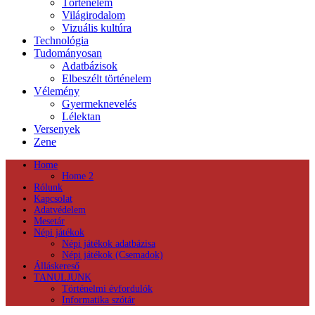
Történelem
Világirodalom
Vizuális kultúra
Technológia
Tudományosan
Adatbázisok
Elbeszélt történelem
Vélemény
Gyermeknevelés
Lélektan
Versenyek
Zene
Home
Home 2
Rólunk
Kapcsolat
Adatvédelem
Mesetár
Népi játékok
Népi játékok adatbázisa
Népi játékok (Csemadok)
Álláskereső
TANULJUNK
Történelmi évfordulók
Informatika szótár