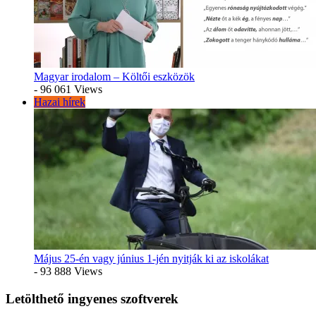
Magyar irodalom – Költői eszközök
- 96 061 Views
Hazai hírek
Május 25-én vagy június 1-jén nyitják ki az iskolákat
- 93 888 Views
Letölthető ingyenes szoftverek