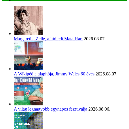
Margaretha Zelle, a hírhedt Mata Hari
2026.08.07.
A Wikipédia alapítója, Jimmy Wales 60 éves
2026.08.07.
A világ legnagyobb egynapos fesztiválja
2026.08.06.