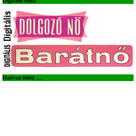
Digitális múlt
Hatvan felett …