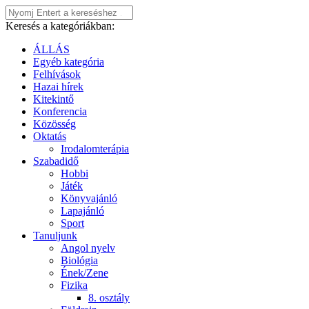
Keresés a kategóriákban:
ÁLLÁS
Egyéb kategória
Felhívások
Hazai hírek
Kitekintő
Konferencia
Közösség
Oktatás
Irodalomterápia
Szabadidő
Hobbi
Játék
Könyvajánló
Lapajánló
Sport
Tanuljunk
Angol nyelv
Biológia
Ének/Zene
Fizika
8. osztály