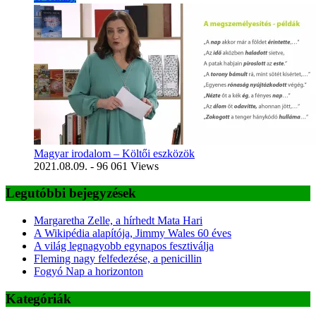
Magyar irodalom – Költői eszközök
2021.08.09.
- 96 061 Views
Legutóbbi bejegyzések
Margaretha Zelle, a hírhedt Mata Hari
A Wikipédia alapítója, Jimmy Wales 60 éves
A világ legnagyobb egynapos fesztiválja
Fleming nagy felfedezése, a penicillin
Fogyó Nap a horizonton
Kategóriák