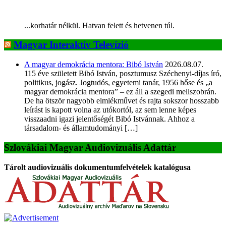
...korhatár nélkül. Hatvan felett és hetvenen túl.
Magyar Interaktív Televízió
A magyar demokrácia mentora: Bibó István
2026.08.07.
115 éve született Bibó István, posztumusz Széchenyi-díjas író,
politikus, jogász. Jogtudós, egyetemi tanár, 1956 hőse és „a
magyar demokrácia mentora” – ez áll a szegedi mellszobrán.
De ha ötször nagyobb elmlékművet és rajta sokszor hosszabb
leírást is kapott volna az utókortól, az sem lenne képes
visszaadni igazi jelentőségét Bibó Istvánnak. Ahhoz a
társadalom- és államtudományi […]
Szlovákiai Magyar Audiovizuális Adattár
Tárolt audiovizuális dokumentumfelvételek katalógusa