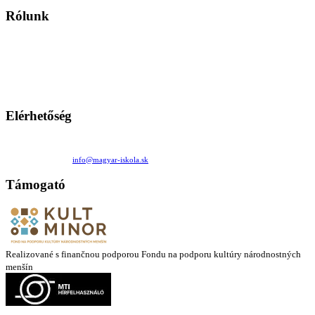
Rólunk
A Magyar Iskola a szlovákiai magyar iskolák, tanárok, szülők és
persze a diákok fóruma
Ezen az oldalon esetenként olyan írások jelennek meg, amelyek a hagyományos iskolafelfogástól eltérő
mintákat népszerűsítenek. Ennek következtében előfordulhat, hogy az idetévedő kiskorú felhasználók
látóköre gyorsabban szélesedik, mint azt a szülők esetleg szeretnék.
Elérhetőség
Családi Kör Egyesület/Združenie rod. kruhov
Medzilaborecká 17, 82101 Bratislava
+421 911 732 190 |
info@magyar-iskola.sk
Támogató
Realizované s finančnou podporou Fondu na podporu kultúry národnostných
menšín