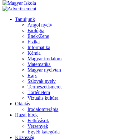
Tanuljunk
Angol nyelv
Biológia
Ének/Zene
Fizika
Informatika
Kémia
Magyar irodalom
Matematika
Magyar nyelvtan
Rajz
Szlovák nyelv
Természetismeret
Történelem
Vizuális kultúra
Oktatás
Irodalomterápia
Hazai hírek
Felhívások
Versenyek
Egyéb kategória
Közösség