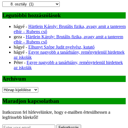
Kategóriák
Legutóbbi hozzászólások
hágyé
-
Härtlein Károly: Brutális fizika, avagy amit a tanterem
elbír – Rubens cső
geza
-
Härtlein Károly: Brutális fizika, avagy amit a tanterem
elbír – Rubens cső
hágyé
-
Elhunyt Szépe Judit nyelvész, kutató
hágyé
-
Egyre nagyobb a tanárhiány, reménytelenül hirdetnek
az iskolák
Péter
-
Egyre nagyobb a tanárhiány, reménytelenül hirdetnek
az iskolák
Archívum
Archívum
Maradjon kapcsolatban
Iratkozzon fel hírlevelünkre, hogy e-mailben értesülhessen a
legfrissebb hírekről!
Feliratkozás