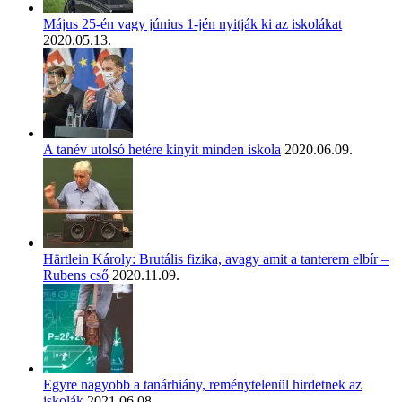
Május 25-én vagy június 1-jén nyitják ki az iskolákat
2020.05.13.
A tanév utolsó hetére kinyit minden iskola
2020.06.09.
Härtlein Károly: Brutális fizika, avagy amit a tanterem elbír –
Rubens cső
2020.11.09.
Egyre nagyobb a tanárhiány, reménytelenül hirdetnek az
iskolák
2021.06.08.