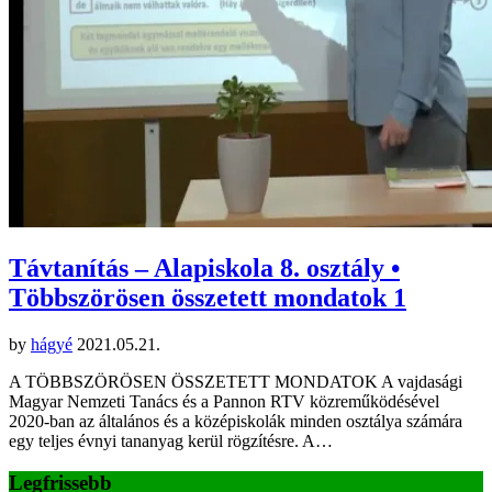
Távtanítás – Alapiskola 8. osztály •
Többszörösen összetett mondatok 1
by
hágyé
2021.05.21.
A TÖBBSZÖRÖSEN ÖSSZETETT MONDATOK A vajdasági
Magyar Nemzeti Tanács és a Pannon RTV közreműködésével
2020-ban az általános és a középiskolák minden osztálya számára
egy teljes évnyi tananyag kerül rögzítésre. A…
Legfrissebb