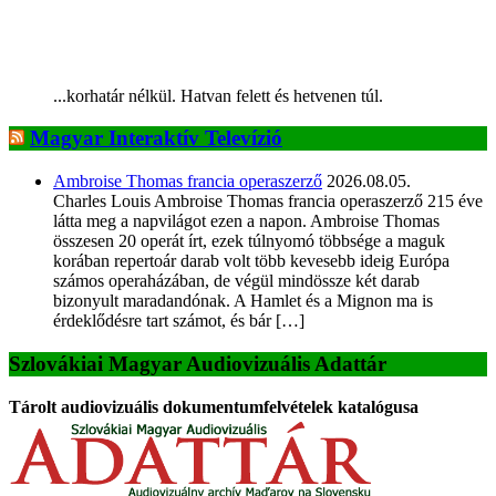
...korhatár nélkül. Hatvan felett és hetvenen túl.
Magyar Interaktív Televízió
Ambroise Thomas francia operaszerző
2026.08.05.
Charles Louis Ambroise Thomas francia operaszerző 215 éve
látta meg a napvilágot ezen a napon. Ambroise Thomas
összesen 20 operát írt, ezek túlnyomó többsége a maguk
korában repertoár darab volt több kevesebb ideig Európa
számos operaházában, de végül mindössze két darab
bizonyult maradandónak. A Hamlet és a Mignon ma is
érdeklődésre tart számot, és bár […]
Szlovákiai Magyar Audiovizuális Adattár
Tárolt audiovizuális dokumentumfelvételek katalógusa