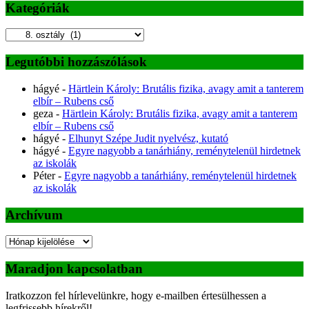
Kategóriák
Kategóriák
Legutóbbi hozzászólások
hágyé
-
Härtlein Károly: Brutális fizika, avagy amit a tanterem
elbír – Rubens cső
geza
-
Härtlein Károly: Brutális fizika, avagy amit a tanterem
elbír – Rubens cső
hágyé
-
Elhunyt Szépe Judit nyelvész, kutató
hágyé
-
Egyre nagyobb a tanárhiány, reménytelenül hirdetnek
az iskolák
Péter
-
Egyre nagyobb a tanárhiány, reménytelenül hirdetnek
az iskolák
Archívum
Archívum
Maradjon kapcsolatban
Iratkozzon fel hírlevelünkre, hogy e-mailben értesülhessen a
legfrissebb hírekről!