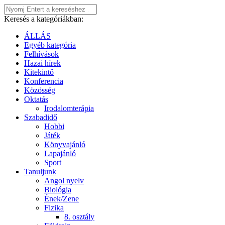
Keresés a kategóriákban:
ÁLLÁS
Egyéb kategória
Felhívások
Hazai hírek
Kitekintő
Konferencia
Közösség
Oktatás
Irodalomterápia
Szabadidő
Hobbi
Játék
Könyvajánló
Lapajánló
Sport
Tanuljunk
Angol nyelv
Biológia
Ének/Zene
Fizika
8. osztály