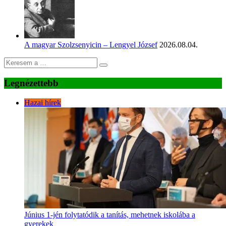
A magyar Szolzsenyicin – Lengyel József
2026.08.04.
Legnézettebb
Hazai hírek
Június 1-jén folytatódik a tanítás, mehetnek iskolába a
gyerekek