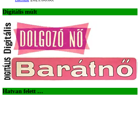
Digitális múlt
Hatvan felett …