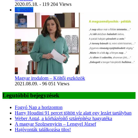
2020.05.18.
- 119 204 Views
6. osztály
Magyar irodalom – Költői eszközök
2021.08.09.
- 96 051 Views
Legutóbbi bejegyzések
Fogyó Nap a horizonton
Harry Houdini 91 percet töltött víz alatt egy lezárt tartályban
Weber Antal, a kórházépítő sztárépítész hagyatéka
A magyar Szolzsenyicin – Lengyel József
Hajóvonták találkozása tilos!