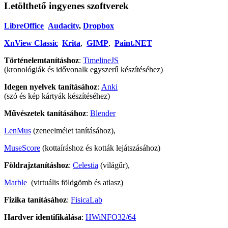
Letölthető ingyenes szoftverek
LibreOffice
Audacity
,
Dropbox
XnView Classic
Krita
,
GIMP
,
Paint.NET
Történelemtanításhoz
:
TimelineJS
(kronológiák és idővonalk egyszerű készítéséhez)
Idegen nyelvek tanításához
:
Anki
(szó és kép kártyák készítéséhez)
Művészetek tanításához
:
Blender
LenMus
(zeneelmélet tanításához),
MuseScore
(kottaíráshoz és kották lejátszásához)
Földrajztanításhoz
:
Celestia
(világűr),
Marble
(virtuális földgömb és atlasz)
Fizika tanításához
:
FisicaLab
Hardver identifikálása
:
HWiNFO32/64