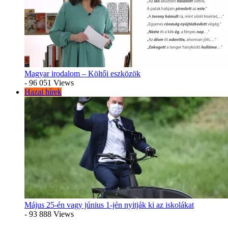
Magyar irodalom – Költői eszközök
- 96 051 Views
Hazai hírek
Május 25-én vagy június 1-jén nyitják ki az iskolákat
- 93 888 Views