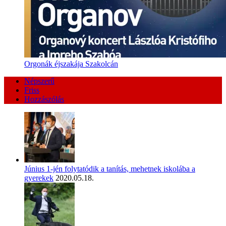
Orgonák éjszakája Szakolcán
Népszerű
Friss
Hozzászólás
Június 1-jén folytatódik a tanítás, mehetnek iskolába a
gyerekek
2020.05.18.