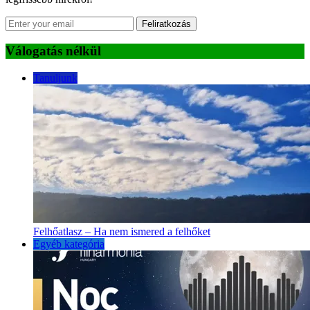
Feliratkozás
Válogatás nélkül
Tanuljunk
Felhőatlasz – Ha nem ismered a felhőket
Egyéb kategória