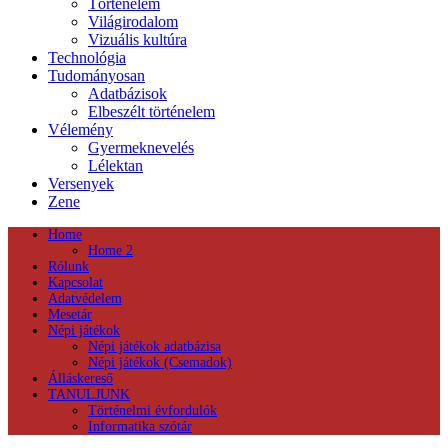
Történelem
Világirodalom
Vizuális kultúra
Technológia
Tudományosan
Adatbázisok
Elbeszélt történelem
Vélemény
Gyermeknevelés
Lélektan
Versenyek
Zene
Home
Home 2
Rólunk
Kapcsolat
Adatvédelem
Mesetár
Népi játékok
Népi játékok adatbázisa
Népi játékok (Csemadok)
Álláskereső
TANULJUNK
Történelmi évfordulók
Informatika szótár