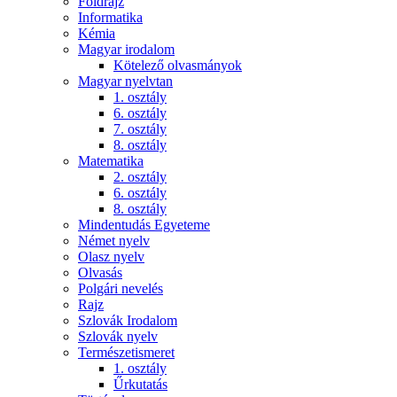
Földrajz
Informatika
Kémia
Magyar irodalom
Kötelező olvasmányok
Magyar nyelvtan
1. osztály
6. osztály
7. osztály
8. osztály
Matematika
2. osztály
6. osztály
8. osztály
Mindentudás Egyeteme
Német nyelv
Olasz nyelv
Olvasás
Polgári nevelés
Rajz
Szlovák Irodalom
Szlovák nyelv
Természetismeret
1. osztály
Űrkutatás