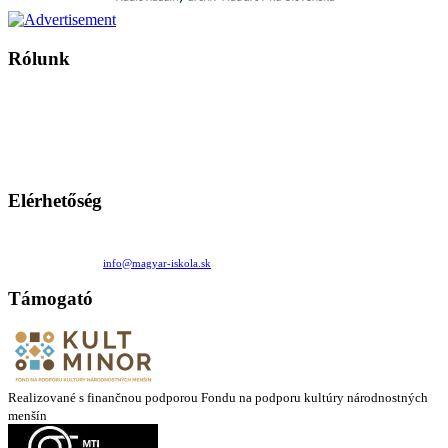
Rólunk
A Magyar Iskola a szlovákiai magyar iskolák, tanárok, szülők és
persze a diákok fóruma
Ezen az oldalon esetenként olyan írások jelennek meg, amelyek a hagyományos iskolafelfogástól eltérő
mintákat népszerűsítenek. Ennek következtében előfordulhat, hogy az idetévedő kiskorú felhasználók
látóköre gyorsabban szélesedik, mint azt a szülők esetleg szeretnék.
Elérhetőség
Családi Kör Egyesület/Združenie rod. kruhov
Medzilaborecká 17, 82101 Bratislava
+421 911 732 190 |
info@magyar-iskola.sk
Támogató
Realizované s finančnou podporou Fondu na podporu kultúry národnostných
menšín