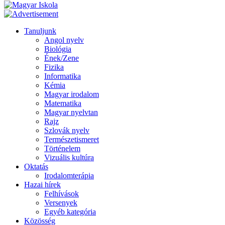
Tanuljunk
Angol nyelv
Biológia
Ének/Zene
Fizika
Informatika
Kémia
Magyar irodalom
Matematika
Magyar nyelvtan
Rajz
Szlovák nyelv
Természetismeret
Történelem
Vizuális kultúra
Oktatás
Irodalomterápia
Hazai hírek
Felhívások
Versenyek
Egyéb kategória
Közösség