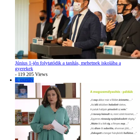
Június 1-jén folytatódik a tanítás, mehetnek iskolába a
gyerekek
- 119 205 Views
6. osztály