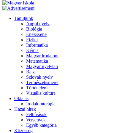
Tanuljunk
Angol nyelv
Biológia
Ének/Zene
Fizika
Informatika
Kémia
Magyar irodalom
Matematika
Magyar nyelvtan
Rajz
Szlovák nyelv
Természetismeret
Történelem
Vizuális kultúra
Oktatás
Irodalomterápia
Hazai hírek
Felhívások
Versenyek
Egyéb kategória
Közösség