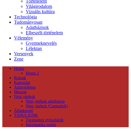
Történelem
Világirodalom
Vizuális kultúra
Technológia
Tudományosan
Adatbázisok
Elbeszélt történelem
Vélemény
Gyermeknevelés
Lélektan
Versenyek
Zene
Home
Home 2
Rólunk
Kapcsolat
Adatvédelem
Mesetár
Népi játékok
Népi játékok adatbázisa
Népi játékok (Csemadok)
Álláskereső
TANULJUNK
Történelmi évfordulók
Informatika szótár