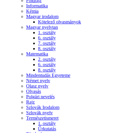
Földrajz
Informatika
Kémia
Magyar irodalom
Kötelező olvasmányok
Magyar nyelvtan
1. osztály
6. osztály
7. osztály
8. osztály
Matematika
2. osztály
6. osztály
8. osztály
Mindentudás Egyeteme
Német nyelv
Olasz nyelv
Olvasás
Polgári nevelés
Rajz
Szlovák Irodalom
Szlovák nyelv
Természetismeret
1. osztály
Űrkutatás