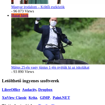
Magyar irodalom – Költői eszközök
- 96 073 Views
Hazai hírek
Május 25-én vagy június 1-jén nyitják ki az iskolákat
- 93 890 Views
Letölthető ingyenes szoftverek
LibreOffice
Audacity
,
Dropbox
XnView Classic
Krita
,
GIMP
,
Paint.NET