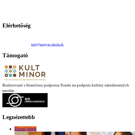
Ezen az oldalon esetenként olyan írások jelennek meg, amelyek a hagyományos iskolafelfogástól eltérő
mintákat népszerűsítenek. Ennek következtében előfordulhat, hogy az idetévedő kiskorú felhasználók
látóköre gyorsabban szélesedik, mint azt a szülők esetleg szeretnék.
Elérhetőség
Családi Kör Egyesület/Združenie rod. kruhov
Medzilaborecká 17, 82101 Bratislava
+421 911 732 190 |
info@magyar-iskola.sk
Támogató
Realizované s finančnou podporou Fondu na podporu kultúry národnostných
menšín
Legnézettebb
Hazai hírek