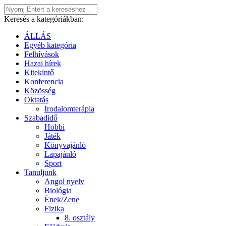
Keresés a kategóriákban:
ÁLLÁS
Egyéb kategória
Felhívások
Hazai hírek
Kitekintő
Konferencia
Közösség
Oktatás
Irodalomterápia
Szabadidő
Hobbi
Játék
Könyvajánló
Lapajánló
Sport
Tanuljunk
Angol nyelv
Biológia
Ének/Zene
Fizika
8. osztály