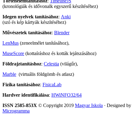
Történelemtanításhoz
:
TimelineJS
(kronológiák és idővonalk egyszerű készítéséhez)
Idegen nyelvek tanításához
:
Anki
(szó és kép kártyák készítéséhez)
Művészetek tanításához
:
Blender
LenMus
(zeneelmélet tanításához),
MuseScore
(kottaíráshoz és kották lejátszásához)
Földrajztanításhoz
:
Celestia
(világűr),
Marble
(virtuális földgömb és atlasz)
Fizika tanításához
:
FisicaLab
Hardver identifikálása
:
HWiNFO32/64
ISSN 2585-853X
© Copyright 2019
Magyar Iskola
· Designed by
Microgramma