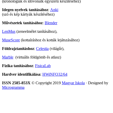
(kronológiák és idővonalk egyszerű készítéséhez)
Idegen nyelvek tanításához
:
Anki
(szó és kép kártyák készítéséhez)
Művészetek tanításához
:
Blender
LenMus
(zeneelmélet tanításához),
MuseScore
(kottaíráshoz és kották lejátszásához)
Földrajztanításhoz
:
Celestia
(világűr),
Marble
(virtuális földgömb és atlasz)
Fizika tanításához
:
FisicaLab
Hardver identifikálása
:
HWiNFO32/64
ISSN 2585-853X
© Copyright 2019
Magyar Iskola
· Designed by
Microgramma