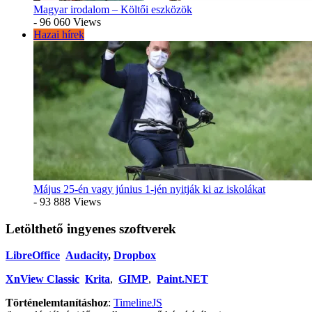
Magyar irodalom – Költői eszközök
- 96 060 Views
Hazai hírek
Május 25-én vagy június 1-jén nyitják ki az iskolákat
- 93 888 Views
Letölthető ingyenes szoftverek
LibreOffice
Audacity
,
Dropbox
XnView Classic
Krita
,
GIMP
,
Paint.NET
Történelemtanításhoz
:
TimelineJS