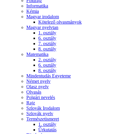
Földrajz
Informatika
Kémia
Magyar irodalom
Kötelező olvasmányok
Magyar nyelvtan
1. osztály
6. osztály
7. osztály
8. osztály
Matematika
2. osztály
6. osztály
8. osztály
Mindentudás Egyeteme
Német nyelv
Olasz nyelv
Olvasás
Polgári nevelés
Rajz
Szlovák Irodalom
Szlovák nyelv
Természetismeret
1. osztály
Űrkutatás