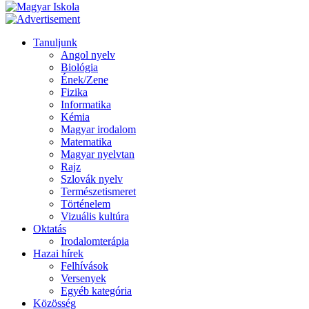
Tanuljunk
Angol nyelv
Biológia
Ének/Zene
Fizika
Informatika
Kémia
Magyar irodalom
Matematika
Magyar nyelvtan
Rajz
Szlovák nyelv
Természetismeret
Történelem
Vizuális kultúra
Oktatás
Irodalomterápia
Hazai hírek
Felhívások
Versenyek
Egyéb kategória
Közösség