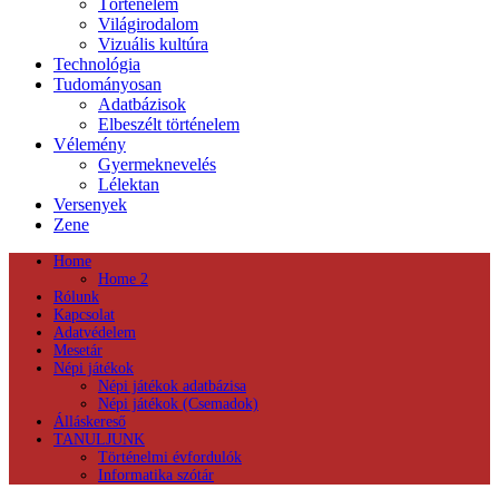
Történelem
Világirodalom
Vizuális kultúra
Technológia
Tudományosan
Adatbázisok
Elbeszélt történelem
Vélemény
Gyermeknevelés
Lélektan
Versenyek
Zene
Home
Home 2
Rólunk
Kapcsolat
Adatvédelem
Mesetár
Népi játékok
Népi játékok adatbázisa
Népi játékok (Csemadok)
Álláskereső
TANULJUNK
Történelmi évfordulók
Informatika szótár