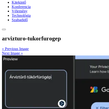
Kitekintő
Konferencia
Vélemény
Technológia
Szabadidő
arvizturo-tukorfurogep
« Previous Image
Next Image »