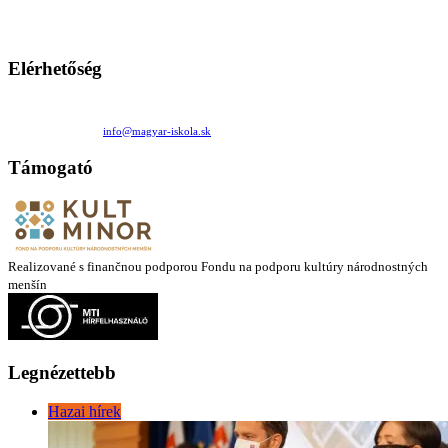
Ezen az oldalon esetenként olyan írások jelennek meg, amelyek a hagyományos iskolafelfogástól eltérő
mintákat népszerűsítenek. Ennek következtében előfordulhat, hogy az idetévedő kiskorú felhasználók
látóköre gyorsabban szélesedik, mint azt a szülők esetleg szeretnék.
Elérhetőség
Családi Kör Egyesület/Združenie rod. kruhov
Medzilaborecká 17, 82101 Bratislava
+421 911 732 190 |
info@magyar-iskola.sk
Támogató
Realizované s finančnou podporou Fondu na podporu kultúry národnostných
menšín
Legnézettebb
Hazai hírek