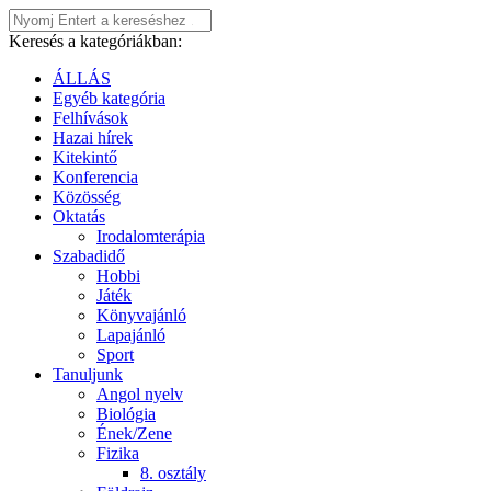
Keresés a kategóriákban:
ÁLLÁS
Egyéb kategória
Felhívások
Hazai hírek
Kitekintő
Konferencia
Közösség
Oktatás
Irodalomterápia
Szabadidő
Hobbi
Játék
Könyvajánló
Lapajánló
Sport
Tanuljunk
Angol nyelv
Biológia
Ének/Zene
Fizika
8. osztály