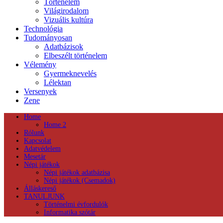
Történelem
Világirodalom
Vizuális kultúra
Technológia
Tudományosan
Adatbázisok
Elbeszélt történelem
Vélemény
Gyermeknevelés
Lélektan
Versenyek
Zene
Home
Home 2
Rólunk
Kapcsolat
Adatvédelem
Mesetár
Népi játékok
Népi játékok adatbázisa
Népi játékok (Csemadok)
Álláskereső
TANULJUNK
Történelmi évfordulók
Informatika szótár