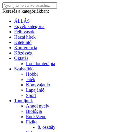
Keresés a kategóriákban:
ÁLLÁS
Egyéb kategória
Felhívások
Hazai hírek
Kitekintő
Konferencia
Közösség
Oktatás
Irodalomterápia
Szabadidő
Hobbi
Játék
Könyvajánló
Lapajánló
Sport
Tanuljunk
Angol nyelv
Biológia
Ének/Zene
Fizika
8. osztály