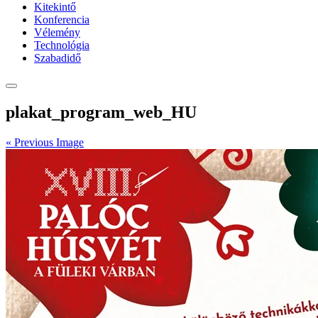
Kitekintő
Konferencia
Vélemény
Technológia
Szabadidő
plakat_program_web_HU
« Previous Image