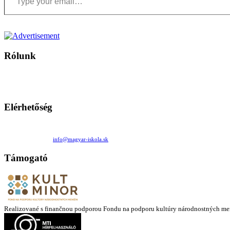
Rólunk
A Magyar Iskola a szlovákiai magyar iskolák, tanárok, szülők és 
Ezen az oldalon esetenként olyan írások jelennek meg, amelyek a hagyományos iskolafelfogástól eltérő minták
Elérhetőség
Családi Kör Egyesület/Združenie rod. kruhov
Medzilaborecká 17, 82101 Bratislava
+421 911 732 190 |
info@magyar-iskola.sk
Támogató
Realizované s finančnou podporou Fondu na podporu kultúry národnostných me