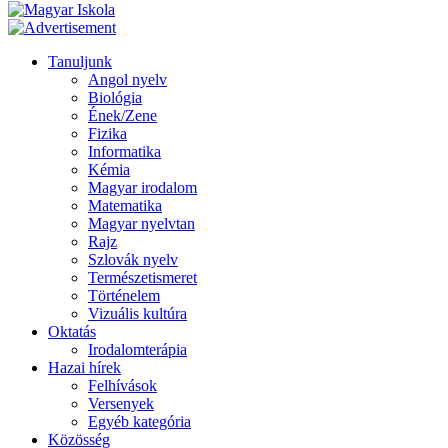
Tanuljunk
Angol nyelv
Biológia
Ének/Zene
Fizika
Informatika
Kémia
Magyar irodalom
Matematika
Magyar nyelvtan
Rajz
Szlovák nyelv
Természetismeret
Történelem
Vizuális kultúra
Oktatás
Irodalomterápia
Hazai hírek
Felhívások
Versenyek
Egyéb kategória
Közösség