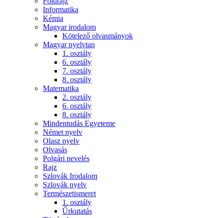
Földrajz
Informatika
Kémia
Magyar irodalom
Kötelező olvasmányok
Magyar nyelvtan
1. osztály
6. osztály
7. osztály
8. osztály
Matematika
2. osztály
6. osztály
8. osztály
Mindentudás Egyeteme
Német nyelv
Olasz nyelv
Olvasás
Polgári nevelés
Rajz
Szlovák Irodalom
Szlovák nyelv
Természetismeret
1. osztály
Űrkutatás