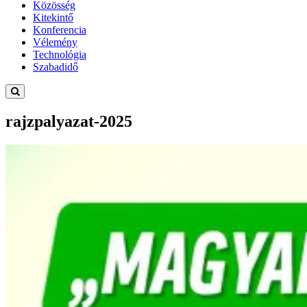
Közösség
Kitekintő
Konferencia
Vélemény
Technológia
Szabadidő
rajzpalyazat-2025