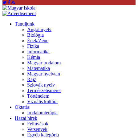
Tanuljunk
Angol nyelv
Biológia
Ének/Zene
Fizika
Informatika
Kémia
Magyar irodalom
Matematika
Magyar nyelvtan
Rajz
Szlovák nyelv
Természetismeret
Történelem
Vizuális kultúra
Oktatás
Irodalomterápia
Hazai hírek
Felhívások
Versenyek
Egyéb kategória