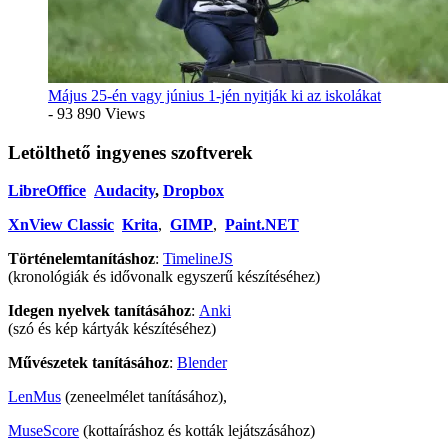
Május 25-én vagy június 1-jén nyitják ki az iskolákat
- 93 890 Views
Letölthető ingyenes szoftverek
LibreOffice
Audacity
,
Dropbox
XnView Classic
Krita
,
GIMP
,
Paint.NET
Történelemtanításhoz
:
TimelineJS
(kronológiák és idővonalk egyszerű készítéséhez)
Idegen nyelvek tanításához
:
Anki
(szó és kép kártyák készítéséhez)
Művészetek tanításához
:
Blender
LenMus
(zeneelmélet tanításához),
MuseScore
(kottaíráshoz és kották lejátszásához)