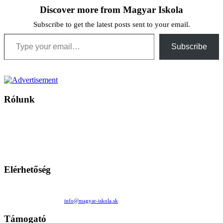
Discover more from Magyar Iskola
Subscribe to get the latest posts sent to your email.
Type your email…
Subscribe
Rólunk
A Magyar Iskola a szlovákiai magyar iskolák, tanárok, szülők és
persze a diákok fóruma
Ezen az oldalon esetenként olyan írások jelennek meg, amelyek a hagyományos iskolafelfogástól eltérő
mintákat népszerűsítenek. Ennek következtében előfordulhat, hogy az idetévedő kiskorú felhasználók
látóköre gyorsabban szélesedik, mint azt a szülők esetleg szeretnék.
Elérhetőség
Családi Kör Egyesület/Združenie rod. kruhov
Medzilaborecká 17, 82101 Bratislava
+421 911 732 190 |
info@magyar-iskola.sk
Támogató