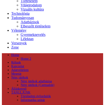
Történelem
Világirodalom
Vizuális kultúra
Technológia
Tudományosan
Adatbázisok
Elbeszélt történelem
Vélemény
Gyermeknevelés
Lélektan
Versenyek
Zene
Home
Home 2
Rólunk
Kapcsolat
Adatvédelem
Mesetár
Népi játékok
Népi játékok adatbázisa
Népi játékok (Csemadok)
Álláskereső
TANULJUNK
Történelmi évfordulók
Informatika szótár