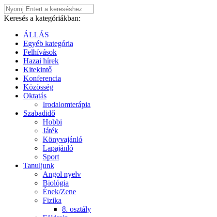
Keresés a kategóriákban:
ÁLLÁS
Egyéb kategória
Felhívások
Hazai hírek
Kitekintő
Konferencia
Közösség
Oktatás
Irodalomterápia
Szabadidő
Hobbi
Játék
Könyvajánló
Lapajánló
Sport
Tanuljunk
Angol nyelv
Biológia
Ének/Zene
Fizika
8. osztály