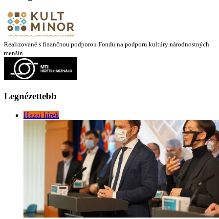
Realizované s finančnou podporou Fondu na podporu kultúry národnostných
menšín
Legnézettebb
Hazai hírek