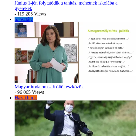
Június 1-jén folytatódik a tanítás, mehetnek iskolába a
gyerekek
- 119 205 Views
6. osztály
Magyar irodalom – Költői eszközök
- 96 065 Views
Hazai hírek