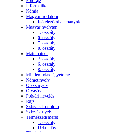
Földrajz
Informatika
Kémia
Magyar irodalom
Kötelező olvasmányok
Magyar nyelvtan
1. osztály
6. osztály
7. osztály
8. osztály
Matematika
2. osztály
6. osztály
8. osztály
Mindentudás Egyeteme
Német nyelv
Olasz nyelv
Olvasás
Polgári nevelés
Rajz
Szlovák Irodalom
Szlovák nyelv
Természetismeret
1. osztály
Űrkutatás