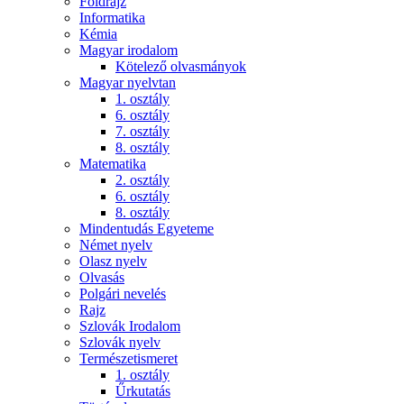
Földrajz
Informatika
Kémia
Magyar irodalom
Kötelező olvasmányok
Magyar nyelvtan
1. osztály
6. osztály
7. osztály
8. osztály
Matematika
2. osztály
6. osztály
8. osztály
Mindentudás Egyeteme
Német nyelv
Olasz nyelv
Olvasás
Polgári nevelés
Rajz
Szlovák Irodalom
Szlovák nyelv
Természetismeret
1. osztály
Űrkutatás