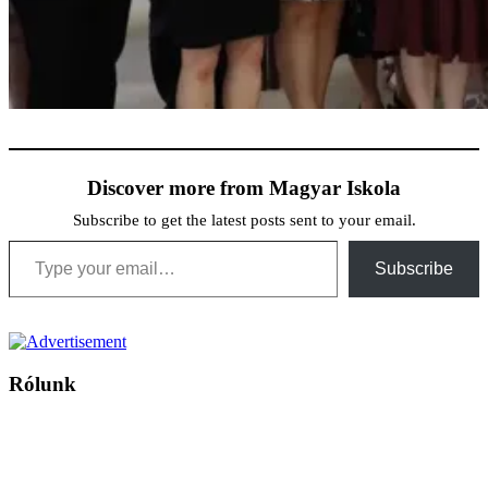
Discover more from Magyar Iskola
Subscribe to get the latest posts sent to your email.
Type your email…
Subscribe
Rólunk
A Magyar Iskola a szlovákiai magyar iskolák, tanárok, szülők és
persze a diákok fóruma
Ezen az oldalon esetenként olyan írások jelennek meg, amelyek a hagyományos iskolafelfogástól eltérő
mintákat népszerűsítenek. Ennek következtében előfordulhat, hogy az idetévedő kiskorú felhasználók