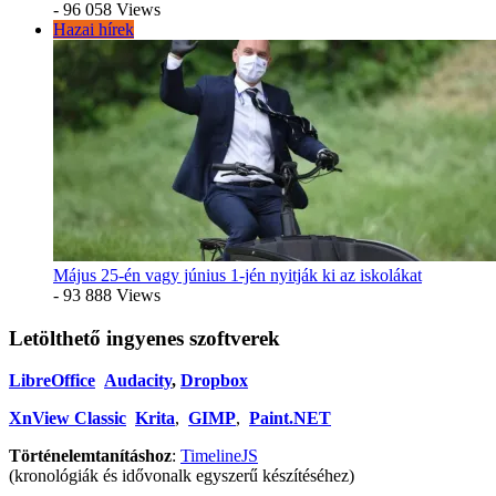
- 96 058 Views
Hazai hírek
Május 25-én vagy június 1-jén nyitják ki az iskolákat
- 93 888 Views
Letölthető ingyenes szoftverek
LibreOffice
Audacity
,
Dropbox
XnView Classic
Krita
,
GIMP
,
Paint.NET
Történelemtanításhoz
:
TimelineJS
(kronológiák és idővonalk egyszerű készítéséhez)