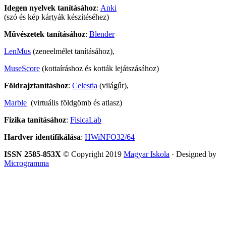
Idegen nyelvek tanításához
:
Anki
(szó és kép kártyák készítéséhez)
Művészetek tanításához
:
Blender
LenMus
(zeneelmélet tanításához),
MuseScore
(kottaíráshoz és kották lejátszásához)
Földrajztanításhoz
:
Celestia
(világűr),
Marble
(virtuális földgömb és atlasz)
Fizika tanításához
:
FisicaLab
Hardver identifikálása
:
HWiNFO32/64
ISSN 2585-853X
© Copyright 2019
Magyar Iskola
· Designed by
Microgramma