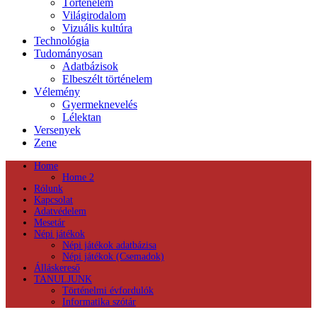
Történelem
Világirodalom
Vizuális kultúra
Technológia
Tudományosan
Adatbázisok
Elbeszélt történelem
Vélemény
Gyermeknevelés
Lélektan
Versenyek
Zene
Home
Home 2
Rólunk
Kapcsolat
Adatvédelem
Mesetár
Népi játékok
Népi játékok adatbázisa
Népi játékok (Csemadok)
Álláskereső
TANULJUNK
Történelmi évfordulók
Informatika szótár