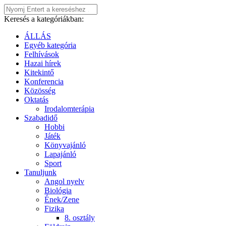
Keresés a kategóriákban:
ÁLLÁS
Egyéb kategória
Felhívások
Hazai hírek
Kitekintő
Konferencia
Közösség
Oktatás
Irodalomterápia
Szabadidő
Hobbi
Játék
Könyvajánló
Lapajánló
Sport
Tanuljunk
Angol nyelv
Biológia
Ének/Zene
Fizika
8. osztály