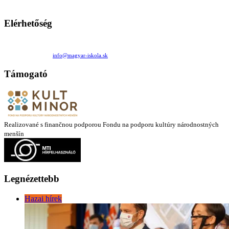
látóköre gyorsabban szélesedik, mint azt a szülők esetleg szeretnék.
Elérhetőség
Családi Kör Egyesület/Združenie rod. kruhov
Medzilaborecká 17, 82101 Bratislava
+421 911 732 190 |
info@magyar-iskola.sk
Támogató
Realizované s finančnou podporou Fondu na podporu kultúry národnostných
menšín
Legnézettebb
Hazai hírek