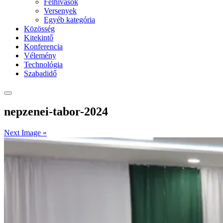
Felhívások
Versenyek
Egyéb kategória
Közösség
Kitekintő
Konferencia
Vélemény
Technológia
Szabadidő
nepzenei-tabor-2024
Next Image »